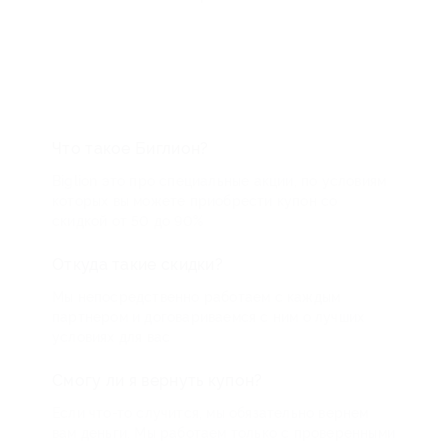
Что такое Биглион?
Biglion это про специальные акции, по условиям
которых вы можете приобрести купон со
скидкой от 50 до 90%
Откуда такие скидки?
Мы непосредственно работаем с каждым
партнером и договариваемся с ним о лучших
условиях для вас
Смогу ли я вернуть купон?
Если что-то случится, мы обязательно вернем
вам деньги. Мы работаем только с проверенными