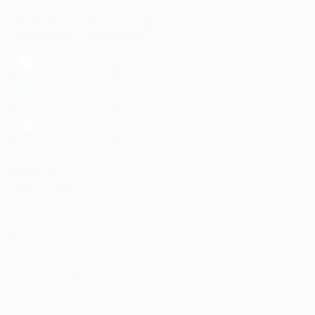
МОБИЛЬНОЕ ПРИЛОЖЕНИЕ
загрузить в
App Store
загрузить в
Google Play
загрузить в
AppGallery
КОМПАНИЯ
ИНФОРМАЦИЯ
ПАРТНЕРАМ