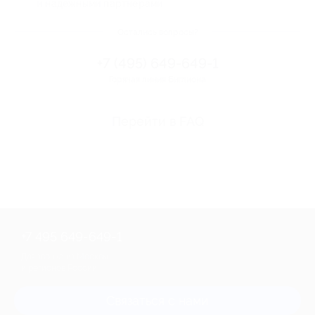
и надежными партнерами
Остались вопросы?
+7 (495) 649-649-1
Горячая линия Биглиона
Перейти в FAQ
+7 495 649-649-1
Для звонка из Москвы
и регионов России
Связаться с нами