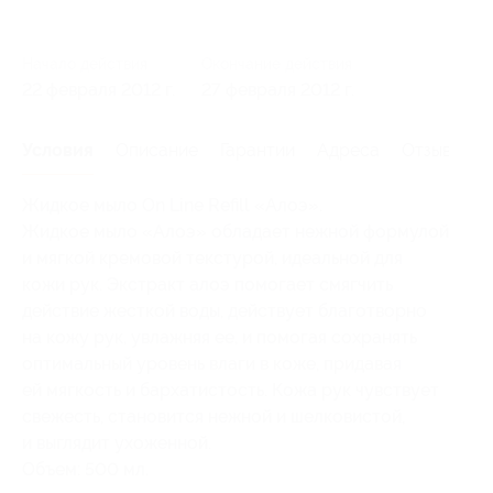
Начало действия
Окончание действия
22 февраля 2012 г.
27 февраля 2012 г.
Условия
Описание
Гарантии
Адреса
Отзывы
Жидкое мыло On Line Refill «Алоэ».
Жидкое мыло «Алоэ» обладает нежной формулой
и мягкой кремовой текстурой, идеальной для
кожи рук. Экстракт алоэ помогает смягчить
действие жесткой воды, действует благотворно
на кожу рук, увлажняя ее, и помогая сохранять
оптимальный уровень влаги в коже, придавая
ей мягкость и бархатистость. Кожа рук чувствует
свежесть, становится нежной и шелковистой,
и выглядит ухоженной.
Объем: 500 мл.