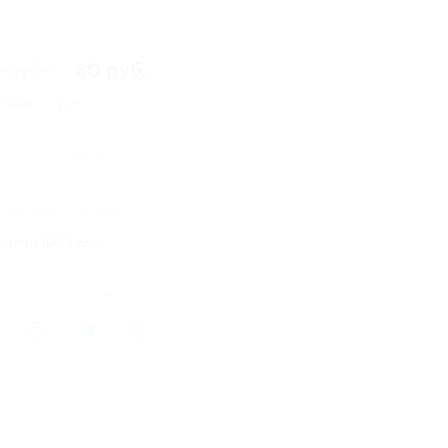
 руб.
80 руб.
номия
54 руб.
Купить
3
5 купонов куплено
кция завершена
литься с друзьями