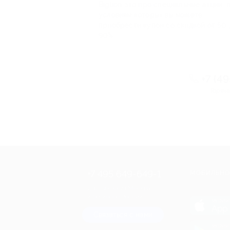
Biglion это про специальные акции, 
условиям которых вы можете
приобрести купон со скидкой от 50 
90%
+7 (4
Горяча
+7 495 649-649-1
МОБИЛЬНО
Для звонка из Москвы
и регионов России
загрузи
App 
Связаться с нами
загрузи