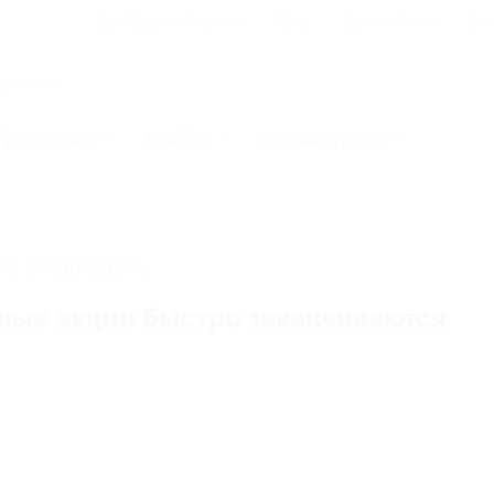
Для Вашего бизнеса
Блог
Франчайзинг
Воп
Промокоды
Кэшбэк
Афиша города
И, ЗАВЕРШЕНА.
ные акции быстро заканчиваются.