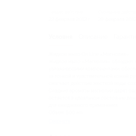
Начало действия
Окончание действ
22 февраля 2012 г.
29 февраля 2012 
Описание
Гарант
Условия
Жидкое мыло On Line «Магнолия».
Жидкое мыло «Магнолия» обладает 
увлажняющими компонентами, обесп
за тонкой и чувствительной кожей р
смягчает действие жесткой воды, сох
Сладкие ароматы магнолии дарят ощ
остается в идеальном состоянии даж
для ежедневного применения.
Объем: 500 мл.
Свернуть