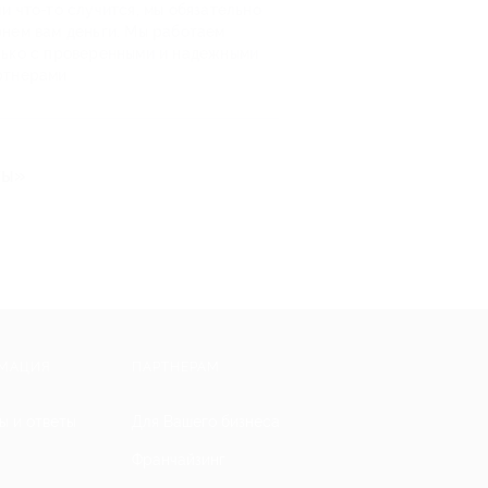
и что-то случится, мы обязательно
рнем вам деньги. Мы работаем
лько с проверенными и надежными
ртнерами
ты»
МАЦИЯ
ПАРТНЕРАМ
ы и ответы
Для Вашего бизнеса
Франчайзинг