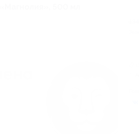
«Магнолия», 500 мл
134
Эко
1
А
Поде