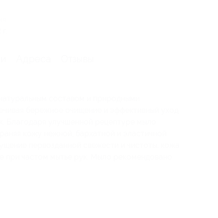
ия
г.
ии
Адреса
Отзывы
натуральным составом и природными
ечивая бережное очищение и эффективный уход
ук. Благодаря улучшенной рецептуре мыло
раняя кожу нежной, бархатной и эластичной.
ущение первозданной свежести и чистоты, кожа
е при частом мытье рук. Мыло рекомендовано