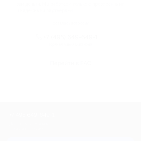
вам деньги. Мы работаем только с проверенными
и надежными партнерами
Остались вопросы?
+7 (495) 649-649-1
Горячая линия Биглиона
Перейти в FAQ
+7 495 649-649-1
Для звонка из Москвы
и регионов России