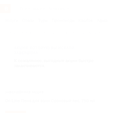
Услуги
Отели
Туры
Промокоды
Кэшбэк
Афиша 
Главная
Красота
Уход за телом
Средства для очищения
АКЦИЯ, КОТОРУЮ ВЫ ИСКАЛИ,
ЗАВЕРШЕНА.
К сожалению, выгодные акции быстро
заканчиваются.
ЗАВЕРШЁННАЯ АКЦИЯ
On Line Пена для ванн Сосновый лес, 750 мл