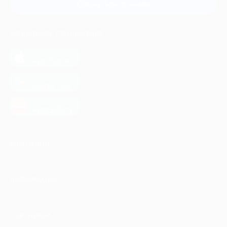
Связаться с нами
МОБИЛЬНОЕ ПРИЛОЖЕНИЕ
загрузить в
App Store
загрузить в
Google Play
загрузить в
AppGallery
КОМПАНИЯ
ИНФОРМАЦИЯ
ПАРТНЕРАМ