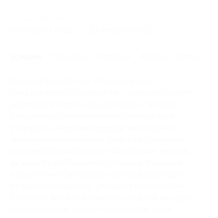
Начало действия
Окончание действия
20 февраля 2012 г.
27 февраля 2012 г.
Условия
Описание
Гарантии
Адреса
Отзывы
Пена для ванн On Line «Сосновый лес».
Пена для ванн «Сосновый лес» позволит приятно
расслабиться после трудного дня, отдохнуть
в окружении лесных запахов сосновой хвои
и зарядится энергией природы, наслаждаясь
белоснежными облаками пены, а ее природные
компоненты позаботятся о вашей коже, насытив
ее влагой и необходимым питанием. Входящие
в состав пены смягчающие агенты благотворно
воздействуют на кожу, улучшают ее состояние
и внешний вид. Кожа становится мягкой на ощупь,
сохраняет свою гладкость и бархатистость.