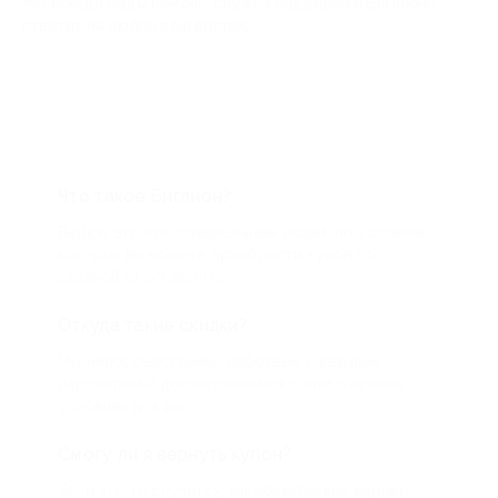
Мы всегда рады помочь: служба поддержки Биглиона
ответит на любой ваш вопрос
Что такое Биглион?
Biglion это про специальные акции, по условиям
которых вы можете приобрести купон со
скидкой от 50 до 90%
Откуда такие скидки?
Мы непосредственно работаем с каждым
партнером и договариваемся с ним о лучших
условиях для вас
Смогу ли я вернуть купон?
Если что-то случится, мы обязательно вернем