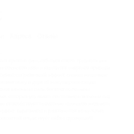
я
г.
ии
Адреса
Отзывы
».
лит приятно расслабиться после трудного дня,
ов сосновой хвои и зарядится энергией природы.
ходный согревающий эффект, снимая мышечное
каивая кожу и даря ей минуты релаксации.
дная каменная соль, богатая полезными
ми, которые улучшают состояние и внешний вид
лью способствует выведению излишков жидкости
эффект, выравнивая и разглаживая кожу. Кожа
рхатистой, и чувствует себя отдохнувшей