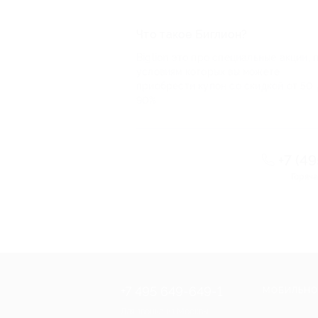
Что такое Биглион?
Biglion это про специальные акции, 
условиям которых вы можете
приобрести купон со скидкой от 50 
90%
+7 (4
Горяча
+7 495 649-649-1
МОБИЛЬНО
Для звонка из Москвы