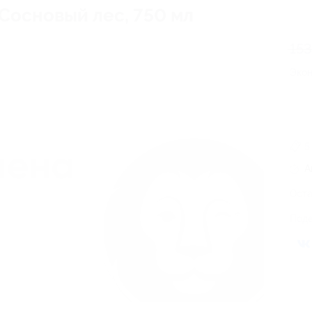
 Сосновый лес, 750 мл
153
Эко
5
А
Оста
Поде