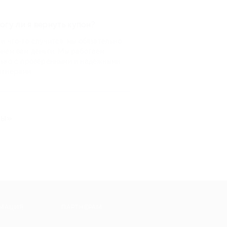
огу ли я вернуть купон?
и что-то случится, мы обязательно
рнем вам деньги. Мы работаем
лько с проверенными и надежными
ртнерами
ты»
МАЦИЯ
ПАРТНЕРАМ