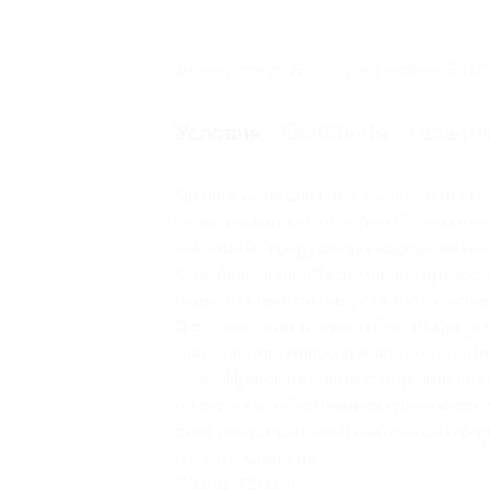
Начало действия
Окончание действи
19 августа 2012 г.
29 февраля 2012 
Описание
Гарант
Условия
On Line Соль для ванн «Сосновый лес
Соль для ванн «Сосновый Лес» позво
отдохнуть в окружении лесных запах
Солевая ванна обеспечивает превос
напряжение и следы усталости, успо
В состав соли для ванн входит приро
минералами, микро и макроэлемента
кожи. Принятие ванны с морской со
и токсинов, обеспечивая дренажный 
смягчается, становится гладкой и ба
и возрожденной.
Объем: 750 мл.