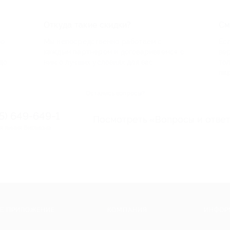
Откуда такие скидки?
См
по
Мы непосредственно работаем с
Есл
каждым партнером и договариваемся с
ве
до
ним о лучших условиях для вас
то
па
Остались вопросы?
95) 649-649-1
Посмотреть «Вопросы и отве
я линия Биглиона
Е ПРИЛОЖЕНИЕ
КОМПАНИЯ
ИНФОР