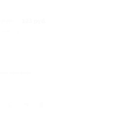
 руб.
123 руб.
номия
30 руб.
Купить
0
 купонов куплено
кция завершена
лось 1 купон
литься с друзьями