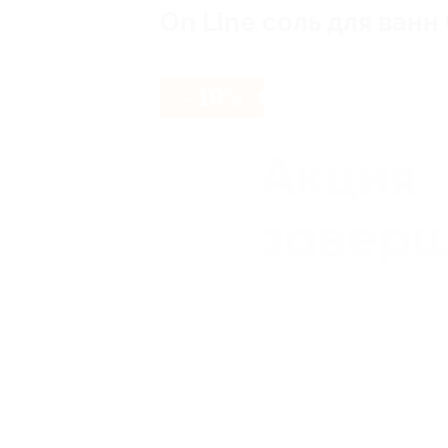
On Line cоль для ванн
- 19%