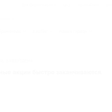
Для Вашего бизнеса
Блог
Франчайзинг
Воп
Промокоды
Кэшбэк
Афиша города
И, ЗАВЕРШЕНА.
ные акции быстро заканчиваются.