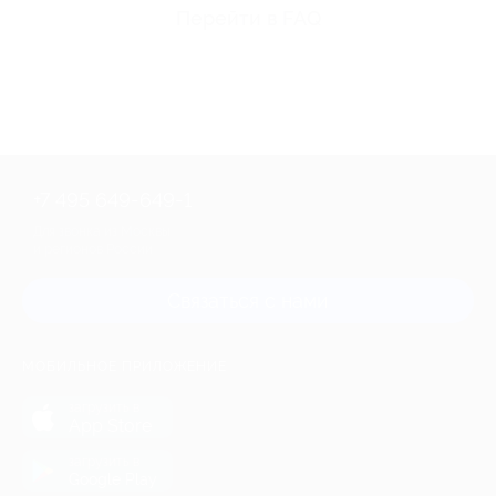
Перейти в FAQ
+7 495 649-649-1
Для звонка из Москвы
и регионов России
Связаться с нами
МОБИЛЬНОЕ ПРИЛОЖЕНИЕ
загрузить в
App Store
загрузить в
Google Play