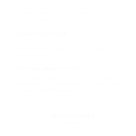
Biglion это про специальные акции, по условиям
которых вы можете приобрести купон со
скидкой от 50 до 90%
Откуда такие скидки?
Мы непосредственно работаем с каждым
партнером и договариваемся с ним о лучших
условиях для вас
Смогу ли я вернуть купон?
Если что-то случится, мы обязательно вернем
вам деньги. Мы работаем только с проверенными
и надежными партнерами
Остались вопросы?
+7 (495) 649-649-1
Горячая линия Биглиона