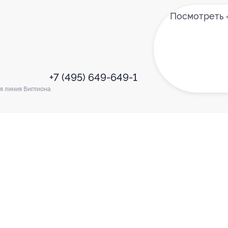
Посмотреть 
+7 (495) 649-649-1
я линия Биглиона
Е ПРИЛОЖЕНИЕ
КОМПАНИЯ
ИНФОР
Как работает Biglion
Вопрос
ть в
Store
Вакансии
Отзывы
ть в