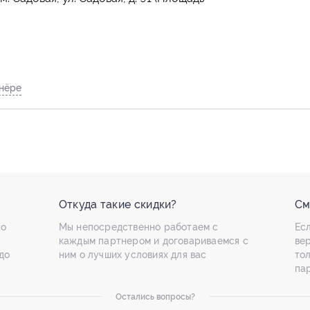
нёре
Откуда такие скидки?
См
по
Мы непосредственно работаем с
Есл
каждым партнером и договариваемся с
ве
до
ним о лучших условиях для вас
то
па
Остались вопросы?