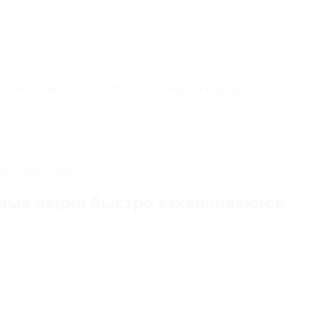
Для Вашего бизнеса
Блог
Франчайзинг
Воп
Промокоды
Кэшбэк
Афиша города
И, ЗАВЕРШЕНА.
ные акции быстро заканчиваются.