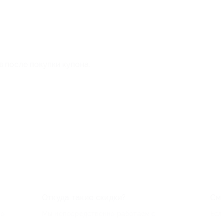
в после покупки купона.
Откуда такие скидки?
См
по
Мы непосредственно работаем с
Есл