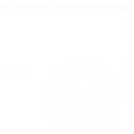
я кошачьего туалета впитывающий 
566
Эко
3
А
Оста
Поде