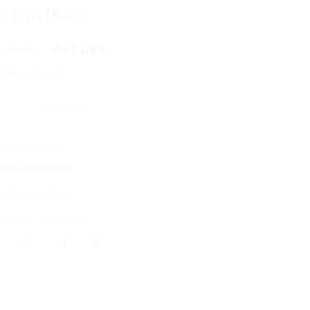
10л (5 кг)
 руб.
441 руб.
номия
125 руб.
Купить
0
1 купон куплен
кция завершена
лось 13 купонов
литься с друзьями