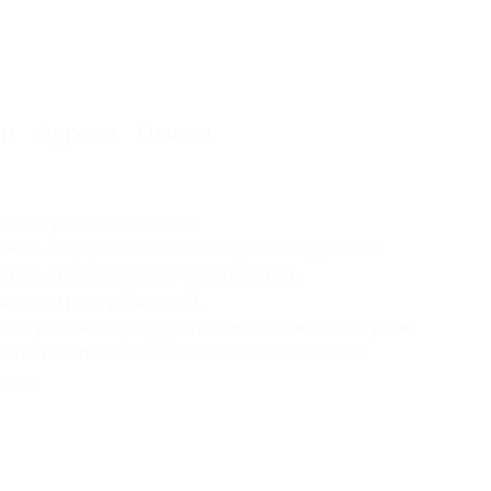
ии
Адреса
Отзывы
ель туалета для кошек.
мел, кварцевый песок, минеральные добавки.
итель универсальным абсорбентом,
паха и росту бактерий.
ль в упаковке предприятия-изготовителя в сухом
С и относительной влажности не более 70%.
ичен.