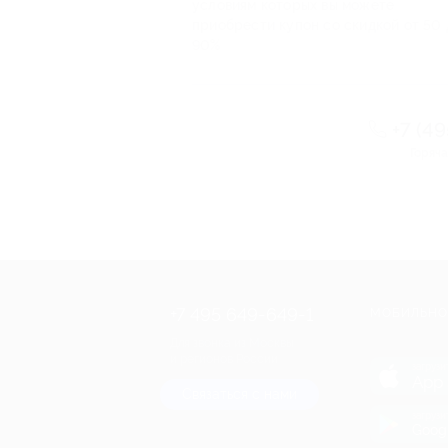
условиям которых вы можете
приобрести купон со скидкой от 50 
90%
+7 (4
Горяча
+7 495 649-649-1
МОБИЛЬНО
Для звонка из Москвы
и регионов России
загрузи
App 
Связаться с нами
загрузи
Goog