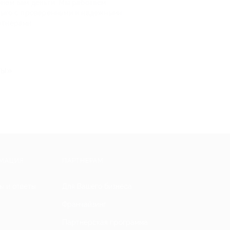
рнем вам деньги. Мы работаем
лько с проверенными и надежными
ртнерами
ты»
МАЦИЯ
ПАРТНЕРАМ
ы и ответы
Для Вашего бизнеса
Франчайзинг
Партнерская программа