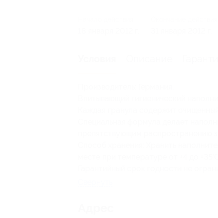
Начало действия
Окончание действия
18 января 2012 г.
31 января 2012 г.
Описание
Гарант
Условия
Производитель: Германия.
Впитывающий гигиенический наполнит
Каждая гранула содержит очищенный 
Специальная формула делает наполн
препятствующим распространению за
Способ хранения: Хранить наполните
месте при температуре от +4 до +35’
Гарантийный срок годности не огран
Свернуть
Адрес