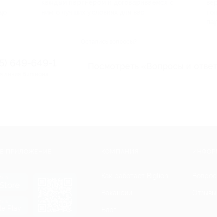
каждым партнером и договариваемся с
ве
до
ним о лучших условиях для вас
то
па
Остались вопросы?
95) 649-649-1
Посмотреть «Вопросы и отве
я линия Биглиона
Е ПРИЛОЖЕНИЕ
КОМПАНИЯ
ИНФОР
Как работает Biglion
Вопрос
ть в
Store
Вакансии
Отзывы
ть в
le Play
Блог