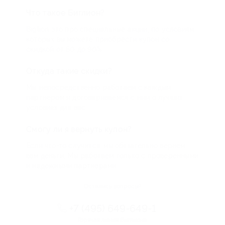
Что такое Биглион?
Biglion это про специальные акции, по условиям
которых вы можете приобрести купон со
скидкой от 50 до 90%
Откуда такие скидки?
Мы непосредственно работаем с каждым
партнером и договариваемся с ним о лучших
условиях для вас
Смогу ли я вернуть купон?
Если что-то случится, мы обязательно вернем
вам деньги. Мы работаем только с проверенными
и надежными партнерами
Остались вопросы?
+7 (495) 649-649-1
Горячая линия Биглиона