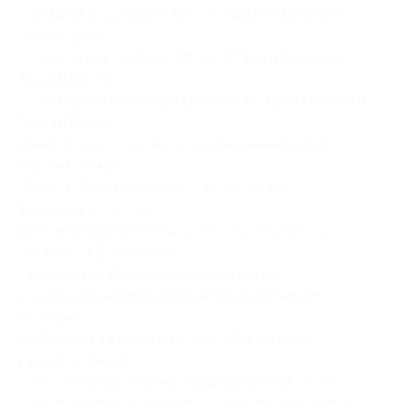
— второй код: скидка 50% на 40 фото Премиум
(Royal) 15×21
— третий код: скидка 40% на 20 фото Премиум
(Royal) 20×30
— четвертый код: скидка 40% на 10 фото Премиум
(Royal) 30×45
Узнайте,
как пользоваться уникальным кодом
(сертификатом).
Узнайте более подробно,
как загрузить
фотографии на сайт.
При необходимости можно
получить помощь по
сервису «Мультифото».
Купон не распространяется на другие
спецпредложения компании и на стоимость
доставки.
Выбирайте удобный вам способ получения
готового заказа:
— Почтовая доставка в любой регион России.
Срок доставки:
7-10 дней.
Стоимость: 100 руб. +