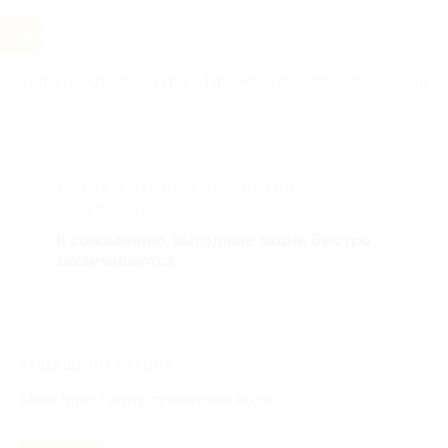
Услуги
Отели
Туры
Промокоды
Кэшбэк
Афиша 
Главная
Красота
Парфюмерия и косметика
Женская па
АКЦИЯ, КОТОРУЮ ВЫ ИСКАЛИ,
ЗАВЕРШЕНА.
К сожалению, выгодные акции быстро
заканчиваются.
ЗАВЕРШЁННАЯ АКЦИЯ
Moschino Funny туалетная вода