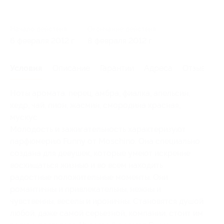
Начало действия
Окончание действия
6 февраля 2012 г.
8 февраля 2012 г.
Условия
Описание
Гарантии
Адреса
Отзывы
Ноты аромата: перец, амбра, фиалка, апельсин,
кедр, чай, пион, жасмин, смородина красная,
мускус
Молодость и зажигательность характеризуют
парфюмерию Funny от Moschino. Она специально
создана для девушек, которые умеют искренне
восхищаться жизнью и во всем находить
радостные положительные моменты. Они
романтичны и привлекательны, нежны и
чувственны, веселы и ироничны. Становятся душой
любой, даже самой серьезной, компании, стоит им