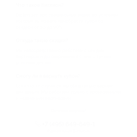
Что такое Биглион?
Biglion это про специальные акции, по условиям
которых вы можете приобрести купон со
скидкой от 50 до 90%
Откуда такие скидки?
Мы непосредственно работаем с каждым
партнером и договариваемся с ним о лучших
условиях для вас
Смогу ли я вернуть купон?
Если что-то случится, мы обязательно вернем
вам деньги. Мы работаем только с проверенными
и надежными партнерами
Остались вопросы?
+7 (495) 649-649-1
Горячая линия Биглиона