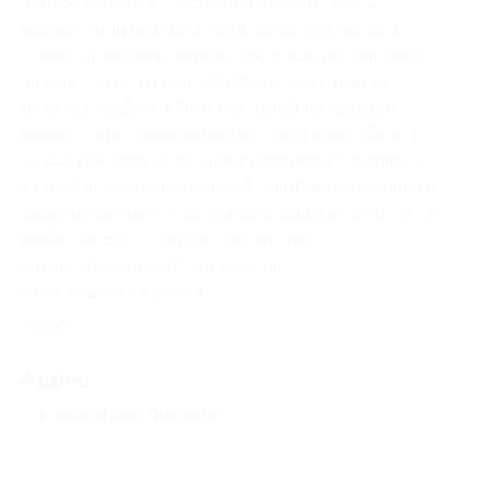
только появиться. Чудесный аромат Funny,
выраженный нотами пиона, древесины кедра,
жасмина, янтаря, красной смородины, зеленого
чая, апельсина и мха, упакован во флакон из
нежно-голубого стекла, элементами декора
которого являются красная лента и серебряное
сердце вместо крышечки. Его обладательницей
станет девушка, которая обожает приключения и
спонтанные путешествия. Игривая и дерзкая, она
любит пококетничать с мужчинами!
Страна производителя :Италия
Срок годности:3 года
Свернуть
Адрес
Перейти на сайт партнера