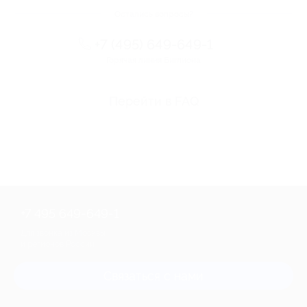
Остались вопросы?
+7 (495) 649-649-1
Горячая линия Биглиона
Перейти в FAQ
+7 495 649-649-1
Для звонка из Москвы
и регионов России
Связаться с нами