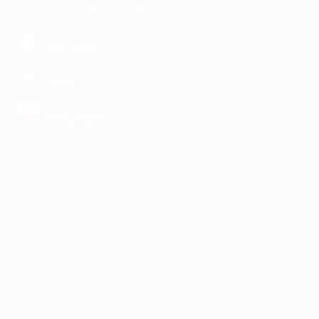
МОБИЛЬНОЕ ПРИЛОЖЕНИЕ
загрузить в
App Store
загрузить в
Google Play
загрузить в
AppGallery
КОМПАНИЯ
ИНФОРМАЦИЯ
ПАРТНЕРАМ