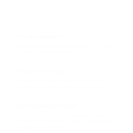
Что такое Биглион?
Biglion это про специальные акции, по условиям
которых вы можете приобрести купон со
скидкой от 50 до 90%
Откуда такие скидки?
Мы непосредственно работаем с каждым
партнером и договариваемся с ним о лучших
условиях для вас
Смогу ли я вернуть купон?
Если что-то случится, мы обязательно вернем
вам деньги. Мы работаем только с проверенными
и надежными партнерами