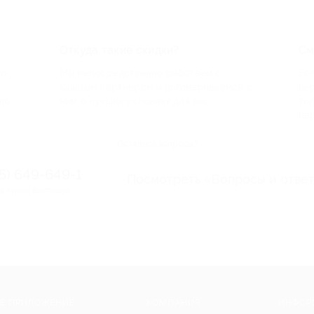
Откуда такие скидки?
См
по
Мы непосредственно работаем с
Есл
каждым партнером и договариваемся с
ве
до
ним о лучших условиях для вас
то
па
Остались вопросы?
95) 649-649-1
Посмотреть «Вопросы и отве
я линия Биглиона
Е ПРИЛОЖЕНИЕ
КОМПАНИЯ
ИНФОР