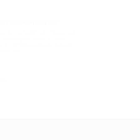
огу ли я вернуть купон?
и что-то случится, мы обязательно
рнем вам деньги. Мы работаем
лько с проверенными и надежными
ртнерами
ты»
МАЦИЯ
ПАРТНЕРАМ