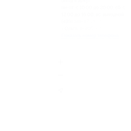
(вход в арку)
пн-пт: с 10:00 до 20:00, сб: с
12:00 до 16:00, вс: выходной
(499) 148-87-25, 8-905-750-11
- Ольга, 8-905-709-04-77 - Ел
Показать номер телефона