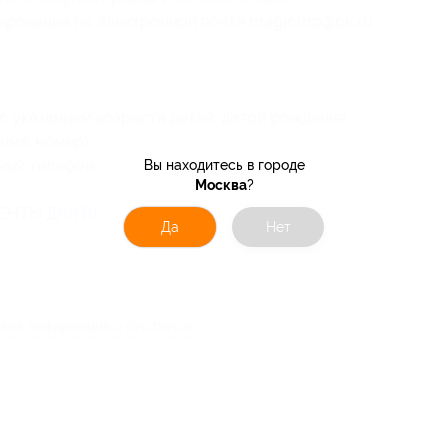
ирование по электронной почте magictrip@bk.ru
с указанием возраста детей, датой рождения;
имя, номер);
ный телефон.
Вы находитесь в городе
Москва
?
ЕНТЫ ДЛЯ ВИЗЫ
Да
Нет
кая информация о партнёре