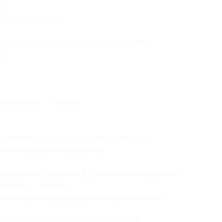
ра;
ритории Польши;
ах со всеми удобствами (в отелях
2-3*);
ях.
ождающего — 40 евро;
плацкарт — 110 евро, купе — 190 евро;
ие — 60 евро (по желанию).
ь строго до 8 декабря. При подаче документов
ой визы — 110 евро.
олько после покупки купона и заключения
ле покупки купона, в течение 1 часа,