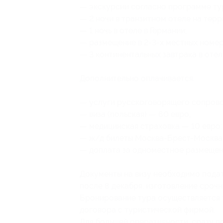
— экскурсии согласно программе ту
— 2 ночи в транзитном отеле на тер
— 1 ночь в отеле в Германии;
— размещение в 2-3-х местных номер
— 3 континентальных
завтрака в отел
Дополнительно оплачивается:
— услуги русскоговорящего сопров
— виза (польская) — 60 евро;
— медицинская страховка — 10 евро;
— ж/д билеты Москва-Брест-Москва: 
— доплата за одноместное размещен
Документы на визу необходимо подат
после 8 декабря, изготовление срочн
Бронирование тура осуществляется т
договора с туристической фирмой.
Для большей оперативности, сразу пос