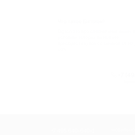
Что такое Биглион?
Biglion это про специальные акции, 
условиям которых вы можете
приобрести купон со скидкой от 50 
90%
+7 (4
Горяча
+7 495 649-649-1
МОБИЛЬНО