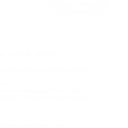
ии
Адреса
Отзывы
ченное количество купонов для себя или
века.
в Берлин, по маршруту: Москва — Брест —
тсдам*— Познань (без ночных переездов).
 (видео, кипятильник, туалет);