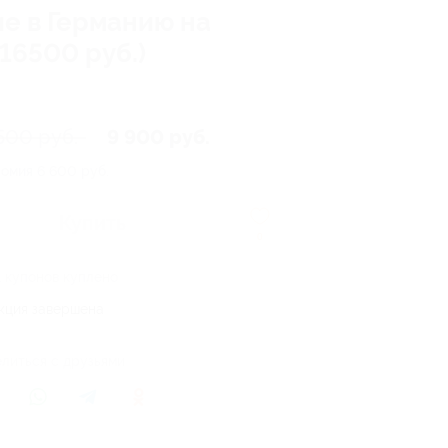
ие в Германию на
16500 руб.)
500 руб.
9 900 руб.
номия
6 600 руб.
Купить
0
1 купонов куплено
кция завершена
литься с друзьями