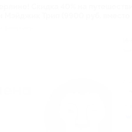
Берлине! Скидка 40% на путешеств
и Мэйджик Трип (9900 руб. вместо 
 к. 1 (вход в арку)
16 
Эко
1
А
Поде