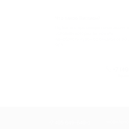
Что такое Биглион?
Biglion это про специальные акции, 
условиям которых вы можете
приобрести купон со скидкой от 50 
90%
+7 (4
Горяча
+7 495 649-649-1
МОБИЛЬНО