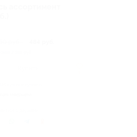
сь ассортимент
б.)
50 руб.
484 руб.
номия
2 366 руб.
Купить
0
516 купонов куплено
кция завершена
литься с друзьями