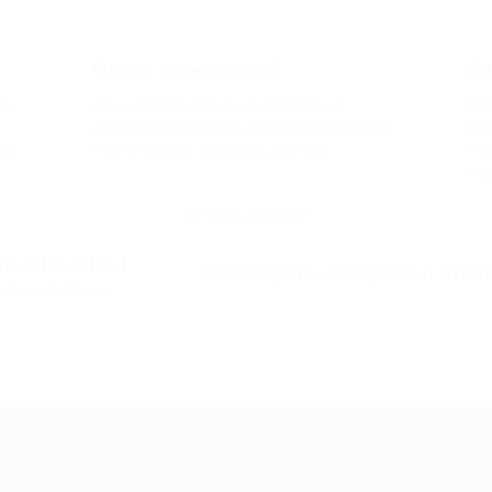
Откуда такие скидки?
См
по
Мы непосредственно работаем с
Есл
каждым партнером и договариваемся с
ве
до
ним о лучших условиях для вас
то
па
Остались вопросы?
95) 649-649-1
Посмотреть «Вопросы и отве
я линия Биглиона
Е ПРИЛОЖЕНИЕ
КОМПАНИЯ
ИНФОР