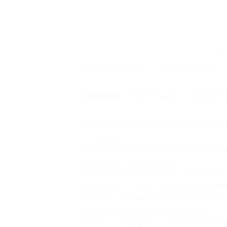
Начало действия
Окончание действия
24 ноября 2011 г.
30 января 2012 г.
Описание
Гарант
Условия
Один человек может купить неограни
в подарок.
Купон действует на весь ассортиме
brendparfum.alltrades.ru.
Один купон действует на один заказ.
Один купон — один любой флакон дух
Доставка осуществляется по Москве
Курьерская доставка по Москве — 200
МКАД — 200 руб. + 15 руб./км (макси