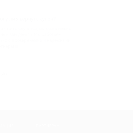
огу ли я вернуть купон?
и что-то случится, мы обязательно
рнем вам деньги. Мы работаем
лько с проверенными и надежными
ртнерами
ты»
МАЦИЯ
ПАРТНЕРАМ