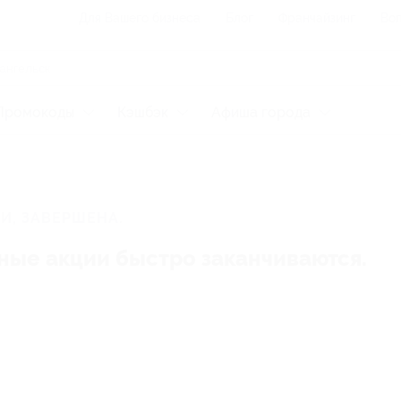
Для Вашего бизнеса
Блог
Франчайзинг
Воп
Промокоды
Кэшбэк
Афиша города
И, ЗАВЕРШЕНА.
ные акции быстро заканчиваются.