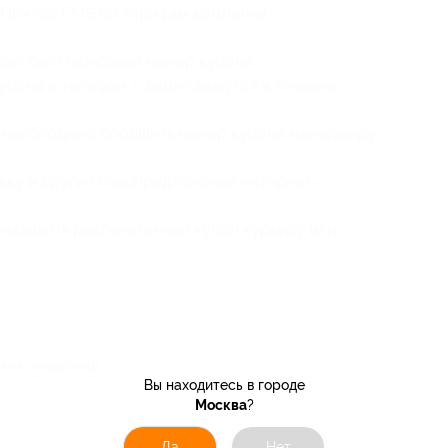
 Почтой EMS по тарифам компании.
рез сайт (вписывая номер купона
упона и телефон, с вами свяжутся в течение
у необходимо сообщить номер купона менеджеру
вку и другие спецпредложения интернет-
едъявить распечатанный купон курьеру или
кая информация о партнёре
Вы находитесь в городе
Москва
?
Да
Нет