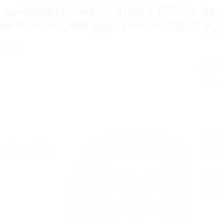
оримый аромат! Скидка 83% на ве
e Parfum (484 руб. вместо 2850 ру
стр. 98
2 8
Эко
3
А
Поде