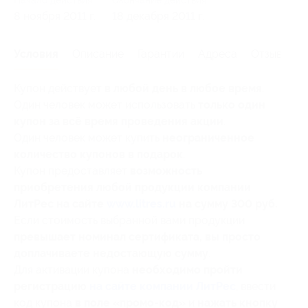
8 ноября 2011 г.
18 декабря 2011 г.
Условия
Описание
Гарантии
Адреса
Отзывы
Купон действует
в любой день в любое время
.
Один человек может использовать
только один
купон за всё время проведения акции
.
Один человек может купить
неограниченное
количество купонов в подарок
.
Купон предоставляет
возможность
приобретения любой продукции компании
ЛитРес на сайте
www.litres.ru
на сумму 300 руб.
Если стоимость выбранной вами продукции
превышает номинал сертификата, вы просто
доплачиваете недостающую сумму
.
Для активации купона
необходимо пройти
регистрацию
на сайте компании ЛитРес
, ввести
код купона
в поле «промо-код»
и
нажать кнопку