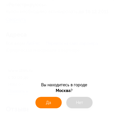
«Регистрируюсь»
.
Купон необходимо активировать
до 18.12.2011
.
Свернуть
Адресa
Все акции
ЛитРес
Перейти на сайт партнера
Юридическая информация о партнёре
www.litres.ru
с 10:00 до 19:00 ежедневно
(495) 661-96-69
Вы находитесь в городе
Москва
?
Показать номер телефона
Да
Нет
Отзывы об услуге
0