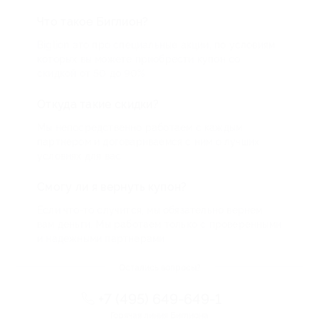
Что такое Биглион?
Biglion это про специальные акции, по условиям
которых вы можете приобрести купон со
скидкой от 50 до 90%
Откуда такие скидки?
Мы непосредственно работаем с каждым
партнером и договариваемся с ним о лучших
условиях для вас
Смогу ли я вернуть купон?
Если что-то случится, мы обязательно вернем
вам деньги. Мы работаем только с проверенными
и надежными партнерами
Остались вопросы?
+7 (495) 649-649-1
Горячая линия Биглиона