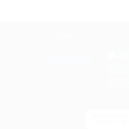
+7 495 649-649-1
МОБИЛЬНО
Для звонка из Москвы
и регионов России
загрузи
App 
Связаться с нами
загрузи
Goog
загрузи
AppG
© 2010-2026 BIGLION
Обработка персональных данных
Используем кук
Пользовательское соглашение
Оставаясь с нам
Публичная оферта