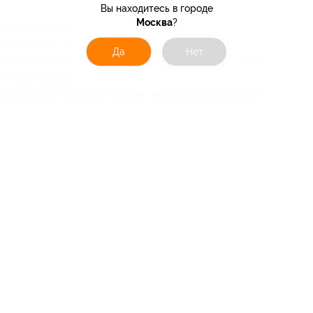
Вы находитесь в городе
Москва
?
знаменит исключительно тонким стилем
твенности. Аксессуары марки приобрели
Да
Нет
воим мягким и максимально практичным моделям.
тличаются работой высокого мастерства,
в завоевали успех у женщин, живущих в холодных