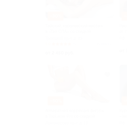
–30%
–
Тайский, королевский массаж
Рас
в «Тай СПА» со скидкой
от 
Троицкий пр-т, д. 23
РФ
5.0
(6)
Куплено 3
от 
от 2 450 руб.
–50%
–
Аппаратная коррекция фигуры
Кур
в TopLaser Pro со скидкой
«За
Ломоносова пр-т, д. 15
РФ