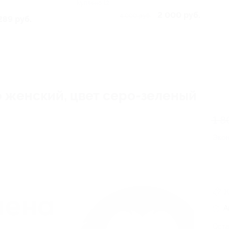
Куплено 12
2 000 руб.
4 000 руб.
289 руб.
o женский, цвет серо-зеленый
1 8
Эко
1
А
Оста