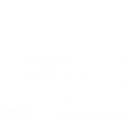
Откуда такие скидки?
См
по
Мы непосредственно работаем с
Есл
каждым партнером и договариваемся с
ве
до
ним о лучших условиях для вас
то
па
Остались вопросы?
95) 649-649-1
Посмотреть «Вопросы и отве
я линия Биглиона