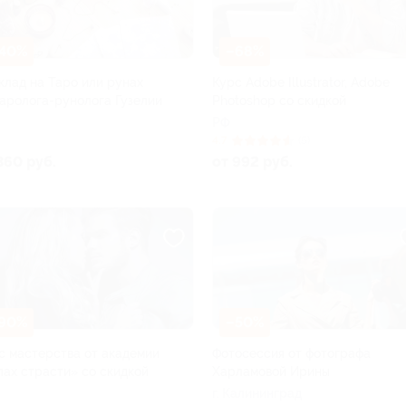
40%
–68%
клад на Таро или рунах
Курс Adobe Illustrator, Adobe
таролога-рунолога Гузелии
Photoshop со скидкой
РФ
4.7
(5)
360 руб.
от 992 руб.
90%
–50%
с мастерства от академии
Фотосессия от фотографа
пах страсти» со скидкой
Харламовой Ирины
г. Калининград