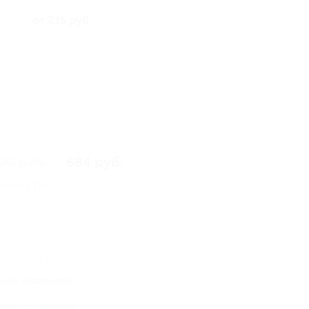
от 215 руб.
00 руб.
684 руб.
номия
1 116 руб.
Купить
0
0 купонов куплено
кция завершена
лось 10 купонов