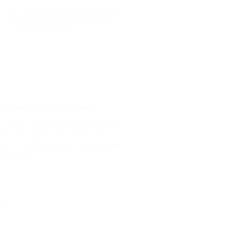
Мы всегда рады помочь: служба
поддержки Биглиона ответит на
любой ваш вопрос
огу ли я вернуть купон?
и что-то случится, мы обязательно
рнем вам деньги. Мы работаем
лько с проверенными и надежными
ртнерами
ты»