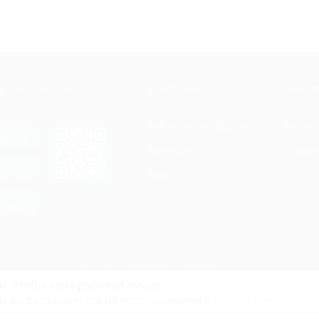
Е ПРИЛОЖЕНИЕ
КОМПАНИЯ
ИНФОР
Как работает Biglion
Вопрос
ть в
Store
Вакансии
Отзывы
ть в
le Play
Блог
ть в
allery
Гарантия, поддержка
24 часа и возврат средств
и, чтобы сайт работал лучше.
файлов куки.
и, вы соглашаетесь на использование