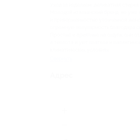
Уход за изделием: деликатная стирка
Молодой итальянский бренд, но уже 
и приверженностью утонченной женс
огромную популярность благодаря с
Простые и приятные на ощупь, они о
а теплота и уют платков и палантино
климатических условиях
Свернуть
Адрес