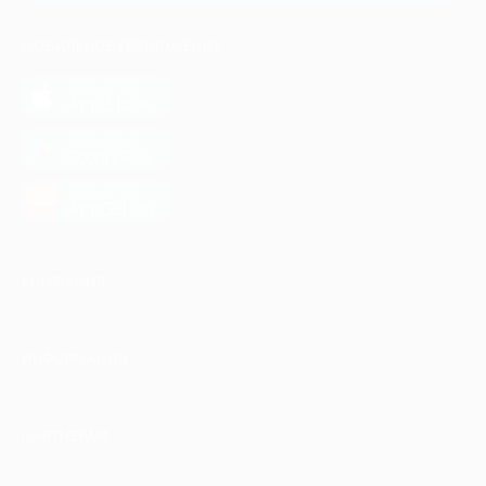
МОБИЛЬНОЕ ПРИЛОЖЕНИЕ
загрузить в
App Store
загрузить в
Google Play
загрузить в
AppGallery
КОМПАНИЯ
ИНФОРМАЦИЯ
ПАРТНЕРАМ