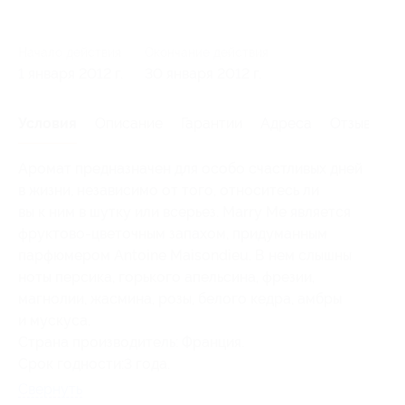
Начало действия
Окончание действия
1 января 2012 г.
30 января 2012 г.
Условия
Описание
Гарантии
Адреса
Отзывы
Аромат предназначен для особо счастливых дней
в жизни, независимо от того, относитесь ли
вы к ним в шутку или всерьез. Marry Me является
фруктово-цветочным запахом, придуманным
парфюмером Antoine Maisondieu. В нем слышны
ноты персика, горького апельсина, фрезии,
магнолии, жасмина, розы, белого кедра, амбры
и мускуса.
Страна производитель: Франция.
Срок годности:3 года.
Свернуть