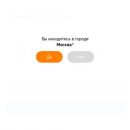
Отзывы об услуге
0
Вы находитесь в городе
К этой акции ещё нет отзывов.
Москва
?
Вы можете оставить первый отзыв после
Да
Нет
покупки купона.
Оставить отзыв
Задать вопрос
Мы всегда рады помочь: служба поддержки Биглиона
ответит на любой ваш вопрос