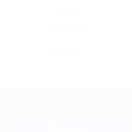
и надежными партнерами
Остались вопросы?
+7 (495) 649-649-1
Горячая линия Биглиона
Перейти в FAQ
+7 495 649-649-1
Для звонка из Москвы
и регионов России
Связаться с нами