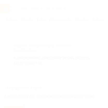
Услуги
Отели
Туры
Промокоды
Кэшбэк
Афиша 
Главная
Красота
Парфюмерия и косметика
Женская па
АКЦИЯ, КОТОРУЮ ВЫ ИСКАЛИ,
ЗАВЕРШЕНА.
К сожалению, выгодные акции быстро
заканчиваются.
ЗАВЕРШЁННАЯ АКЦИЯ
Lanvin Marry Me Парфюмированная вода 50 мл