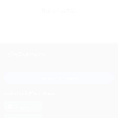
Перейти в FAQ
+7 495 649-649-1
Для звонка из Москвы
и регионов России
Связаться с нами
МОБИЛЬНОЕ ПРИЛОЖЕНИЕ
загрузить в
App Store
загрузить в