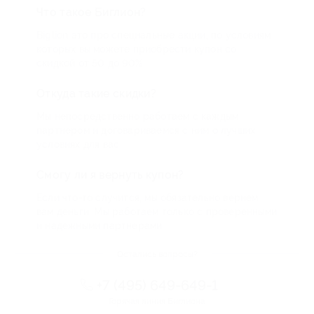
Что такое Биглион?
Biglion это про специальные акции, по условиям
которых вы можете приобрести купон со
скидкой от 50 до 90%
Откуда такие скидки?
Мы непосредственно работаем с каждым
партнером и договариваемся с ним о лучших
условиях для вас
Смогу ли я вернуть купон?
Если что-то случится, мы обязательно вернем
вам деньги. Мы работаем только с проверенными
и надежными партнерами
Остались вопросы?
+7 (495) 649-649-1
Горячая линия Биглиона