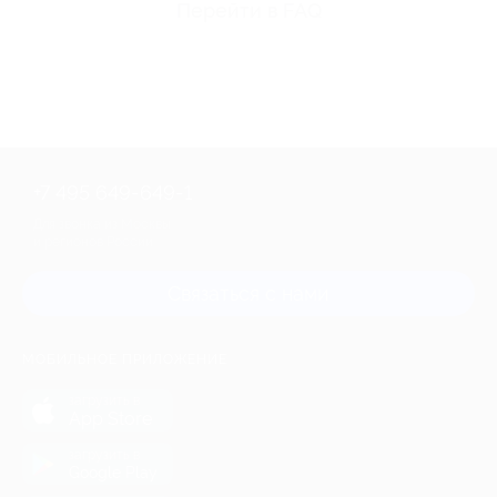
Перейти в FAQ
+7 495 649-649-1
Для звонка из Москвы
и регионов России
Связаться с нами
МОБИЛЬНОЕ ПРИЛОЖЕНИЕ
загрузить в
App Store
загрузить в
Google Play