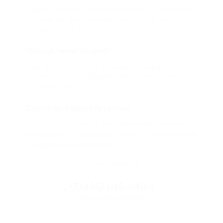
Biglion это про специальные акции, по условиям
которых вы можете приобрести купон со
скидкой от 50 до 90%
Откуда такие скидки?
Мы непосредственно работаем с каждым
партнером и договариваемся с ним о лучших
условиях для вас
Смогу ли я вернуть купон?
Если что-то случится, мы обязательно вернем
вам деньги. Мы работаем только с проверенными
и надежными партнерами
Остались вопросы?
+7 (495) 649-649-1
Горячая линия Биглиона