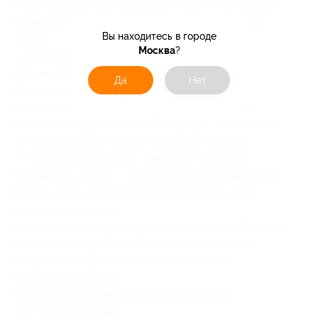
после оформления заказа. В г. Санкт-Петербург:
в течение
5-7
рабочих дней после готовности
Вы находитесь в городе
заказа.
Москва
?
— Получение на пунктах выдачи заказов.
Стоимость услуги — 59 руб. Для г. Москва,
Да
Нет
Московской области заказы появляются
на пунктах выдачи на следующий день после
исполнения. Для г. Санкт-Петербург — в течение
3-4
рабочих дней после готовности заказа.
— На пункте выдачи в г. Пенза и г. Заречный.
Стоимость услуги — 59 руб. На пункте выдачи в г.
Пенза заказы появляются в течение
2-5
дней
после исполнения.
Кассы на пунктах выдачи закрываются за 15 минут
до окончания работы. После закрытия кассы
оплатить и забрать заказ можно только
на следующий день.
Срок хранения заказа на пункте выдачи
составляет 15 дней.