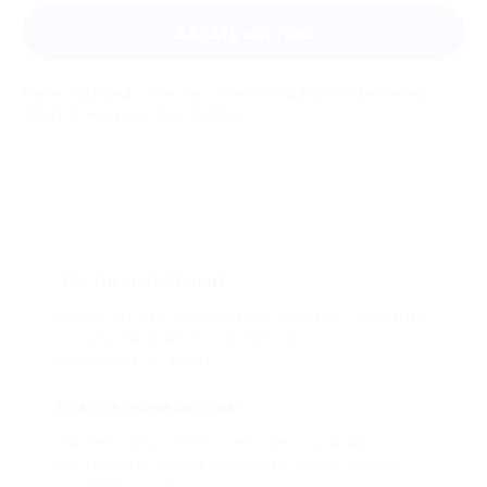
Задать вопрос
Мы всегда рады помочь: служба поддержки Биглиона
ответит на любой ваш вопрос
Что такое Биглион?
Biglion это про специальные акции, по условиям
которых вы можете приобрести купон со
скидкой от 50 до 90%
Откуда такие скидки?
Мы непосредственно работаем с каждым
партнером и договариваемся с ним о лучших
условиях для вас