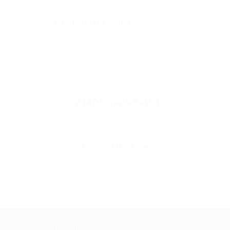
Смогу ли я вернуть купон?
Если что-то случится, мы обязательно вернем
вам деньги. Мы работаем только с проверенными
и надежными партнерами
Остались вопросы?
+7 (495) 649-649-1
Горячая линия Биглиона
Перейти в FAQ
+7 495 649-649-1