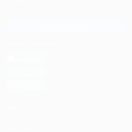
Для звонка из Москвы
и регионов России
Связаться с нами
МОБИЛЬНОЕ ПРИЛОЖЕНИЕ
загрузить в
App Store
загрузить в
Google Play
загрузить в
AppGallery
КОМПАНИЯ
ИНФОРМАЦИЯ