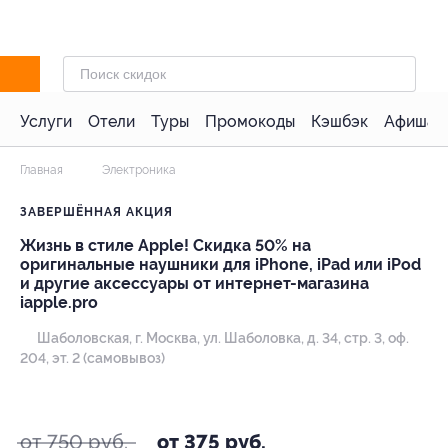
Услуги
Отели
Туры
Промокоды
Кэшбэк
Афиша 
Главная
Электроника
ЗАВЕРШЁННАЯ АКЦИЯ
Жизнь в стиле Apple! Скидка 50% на
оригинальные наушники для iPhone, iPad или iPod
и другие аксессуары от интернет-магазина
iapple.pro
Шаболовская,
г. Москва, ул. Шаболовка, д. 34, стр. 3, оф.
204, эт. 2 (самовывоз)
- 50%
от 750 руб.
от 375 руб.