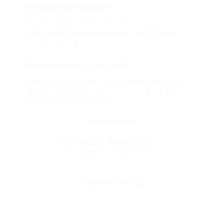
Откуда такие скидки?
Мы непосредственно работаем с каждым
партнером и договариваемся с ним о лучших
условиях для вас
Смогу ли я вернуть купон?
Если что-то случится, мы обязательно вернем
вам деньги. Мы работаем только с проверенными
и надежными партнерами
Остались вопросы?
+7 (495) 649-649-1
Горячая линия Биглиона
Перейти в FAQ