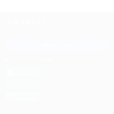
+7 495 649-649-1
Для звонка из Москвы
и регионов России
Связаться с нами
МОБИЛЬНОЕ ПРИЛОЖЕНИЕ
загрузить в
App Store
загрузить в
Google Play
загрузить в
AppGallery