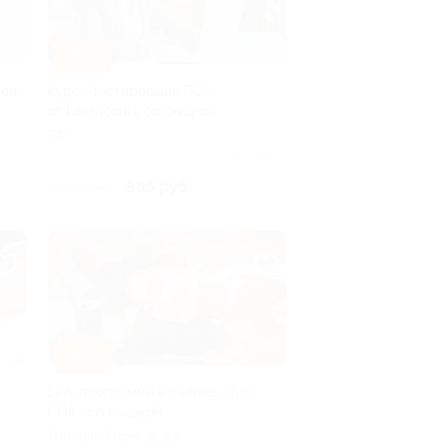
–95%
Соль
Курс «Тестировщик ПО»
от Learncours со скидкой
РФ
Куплено 1
985 руб.
19 700 руб.
–50%
SPA-программы в салоне «Тай
СПА» со скидкой
Троицкий пр-т, д. 23