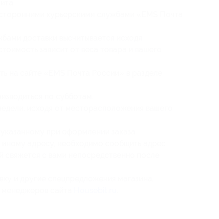
ита.
 сторонними курьерскими службами «EMS Почта
жбами доставки высчитывается исходя
стоимость зависит от веса товара и вашего
ть на сайте «EMS Почта России» в разделе
оизводиться по субботам.
недели, исходя от месторасположения вашего
 указанному при оформлении заказа.
о иному адресу, необходимо сообщить адрес
й свяжется с вами непосредственно после
вку и другие спецпредложения магазина.
у менеджеров сайта
Housebit.ru
.