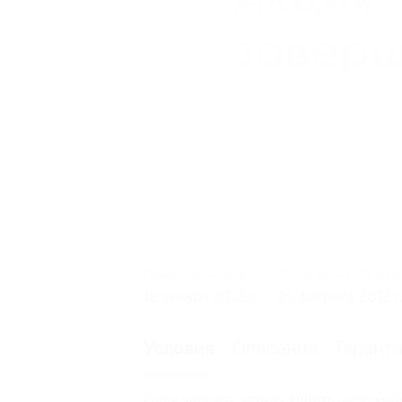
Начало действия
Окончание действия
18 января 2012 г.
25 февраля 2012 г
Описание
Гарант
Условия
Один человек может купить неограни