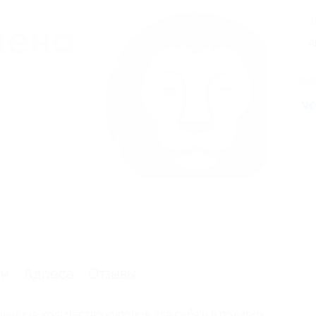
3
А
Поде
.
ии
Адреса
Отзывы
ченное количество купонов для себя и в подарок.