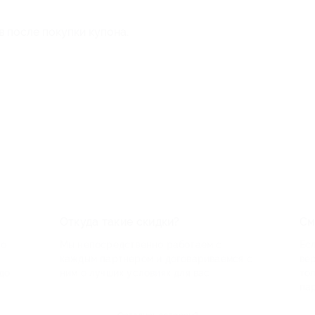
в после покупки купона.
Откуда такие скидки?
См
по
Мы непосредственно работаем с
Есл
каждым партнером и договариваемся с
ве
до
ним о лучших условиях для вас
то
па