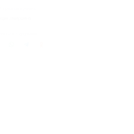
5 купонов куплено
кция завершена
литься с друзьями