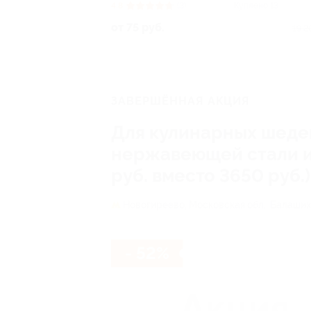
4.8
(3)
Куплено 13
от 75 руб.
19 2
ЗАВЕРШЁННАЯ АКЦИЯ
Для кулинарных шедев
нержавеющей стали из
руб. вместо 3650 руб.)
Новогиреево,
Московская обл., Балашихи
- 52%