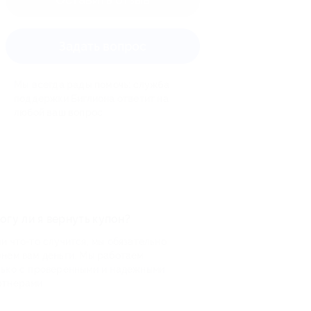
Задать вопрос
Мы всегда рады помочь: служба
поддержки Биглиона ответит на
любой ваш вопрос
огу ли я вернуть купон?
и что-то случится, мы обязательно
рнем вам деньги. Мы работаем
лько с проверенными и надежными
ртнерами