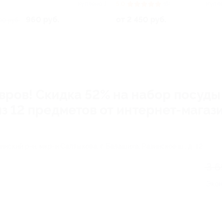
Куплено 1
5.0
(6)
Купл
960 руб.
от 2 450 руб.
00 руб.
ров! Скидка 52% на набор посуды S
 12 предметов от интернет-магазин
нский р-н, мкр-н Салтыкова, г. Балашиха, Разинское ш., д. 12
3 6
Эко