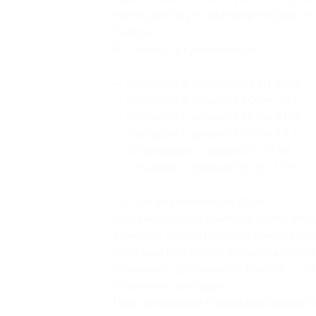
Купон действует на набор посуды из
Central.
В стоимость купона входит:
— Кастрюля с крышкой 24 см, 6,3 л
— Кастрюля с крышкой 20 см, 3,1 л
— Кастрюля с крышкой 18 см, 2,0 л
— Кастрюля с крышкой 16 см, 1,7 л
— Сковородка с крышкой - 24 см,
— Сотейник с крышкой 16 см, 1,7 л
Состав: Нержавеющая сталь.
Заказ можно оформить на сайте, введ
к заказу» указав Biglion и номера ку
Доставка по Москве осуществляется
Стоимость доставки: по Москве — 299
Возможен самовывоз.
При самовывозе товара необходимо 