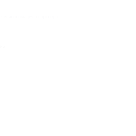
кая информация о партнёре
ий
97