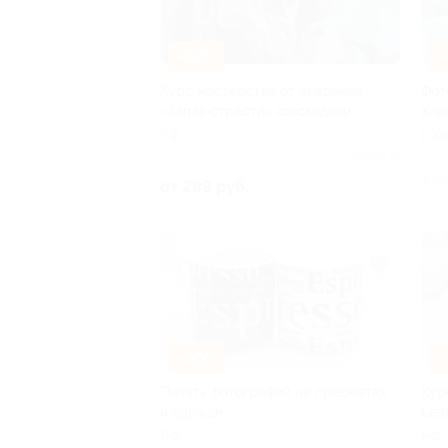
–90%
–
Курс мастерства от академии
Фот
«Запах страсти» со скидкой
Хар
РФ
г. 
Куплено 12
4 00
от 289 руб.
–50%
–
Печать фотографий на предметах
Кур
и одежде
Lea
РФ
РФ