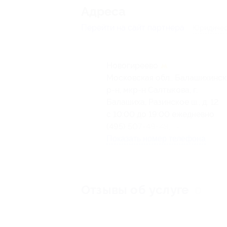
Адресa
Перейти на сайт партнера
Юридичес
Новогиреево
Московская обл., Балашихинск
р-н, мкр-н Салтыкова, г.
Балашиха, Разинское ш., д. 12
с 10:00 до 19:00 ежедневно
(495) 507-49-48, (498) 520-71-
Показать номер телефона
Отзывы об услуге
0