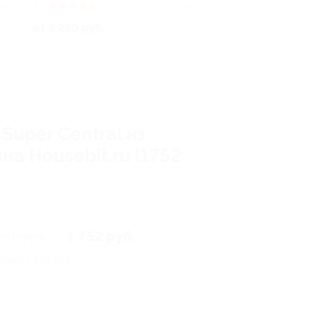
ено 2
5.0
(6)
Куплено 7
от 3 250 руб.
uper Central из
а Housebit.ru (1752
50 руб.
1 752 руб.
номия
1 898 руб.
Купить
0