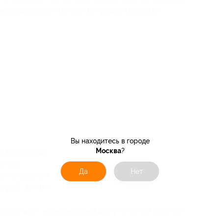
 нержавеющей стали из 12 предметов Super
Вы находитесь в городе
Москва
?
я все данные, а в поле «Ваши комментарии
понов.
Да
Нет
 в течение
2-5 дней.
 руб., за МКАД — 20 руб./км.
связаться с менеджерами для уточнения наличия