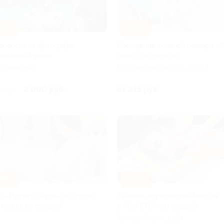
50%
–50%
осессия от фотографа
Посещение соляной пещеры «
ламовой Ирины
плюс» со скидкой
Калининград
Воскресенская ул, д. 93, к. 1
2 000 руб.
от 215 руб.
0 руб.
95%
–30%
с «Python с нуля» от студии
Тайский, королевский массаж
rncours со скидкой
в «Тай СПА» со скидкой
Троицкий пр-т, д. 23