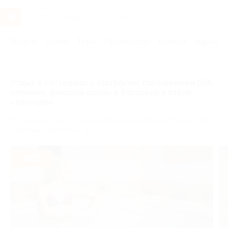
Услуги
Отели
Туры
Промокоды
Кэшбэк
Афиша 
Главная
Отели
Москва и область
Отели в Подмосковье 
Отдых в коттеджах с завтраком, посещением SPA,
хаммама, финской сауны и бассейна в отеле
«Аватара»
Московская обл., г. Домодедово, мкр-н Белые Столбы, тер.
«Лакония-Логистик», д. 3
- 30%