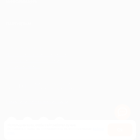
ИНФОРМАЦИЯ
ПАРТНЕРАМ
© 2010-2026 BIGLION
Обработка персональных данных
Пользовательское соглашение
Публичная оферта
Гарантия, поддержка
24 часа и возврат средств
Перейти на полную версию сайта
Используем куки, чтобы сайт работал лучше.
Оставаясь с нами, вы соглашаетесь на использование
файлов
Оk
Купить от 5 740 руб.
куки.