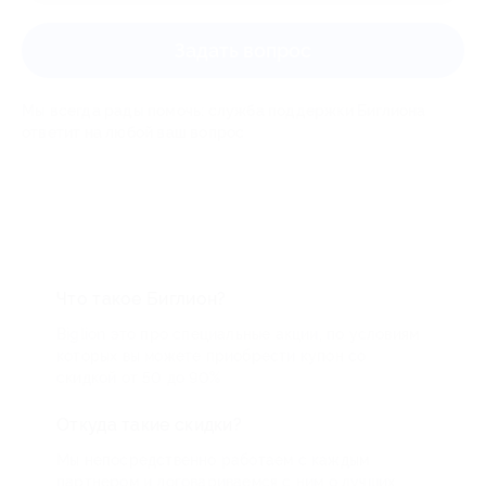
Задать вопрос
Мы всегда рады помочь: служба поддержки Биглиона
ответит на любой ваш вопрос
Что такое Биглион?
Biglion это про специальные акции, по условиям
которых вы можете приобрести купон со
скидкой от 50 до 90%
Откуда такие скидки?
Мы непосредственно работаем с каждым
партнером и договариваемся с ним о лучших