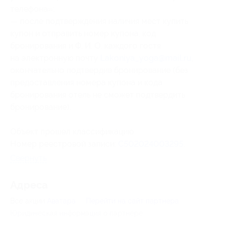
телефона»;
— после подтверждения наличия мест купить
купон и отправить номер купона
, код
бронирования
и Ф. И. О. каждого гостя
на электронную почту
Lakoniya_yoga@mail.ru
,
окончательно подтвердив бронирование (без
предоставления номера купона
и кода
бронирования
отель не сможет подтвердить
бронирование).
Объект прошел классификацию.
Номер реестровой записи:
С502024003295
.
Свернуть
Адресa
Все акции
Аватара
Перейти на сайт партнера
Юридическая информация о партнёре