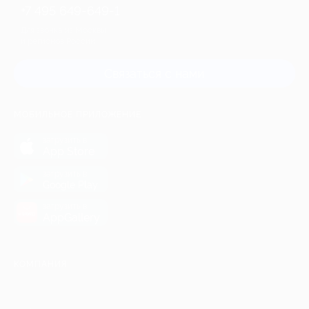
+7 495 649-649-1
Для звонка из Москвы
и регионов России
Связаться с нами
МОБИЛЬНОЕ ПРИЛОЖЕНИЕ
загрузить в
App Store
загрузить в
Google Play
загрузить в
AppGallery
КОМПАНИЯ