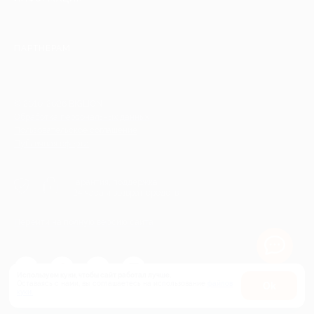
ПАРТНЕРАМ
© 2010-2026 BIGLION
Обработка персональных данных
Пользовательское соглашение
Публичная оферта
Гарантия, поддержка
24 часа и возврат средств
Перейти на полную версию сайта
Используем куки, чтобы сайт работал лучше.
Оставаясь с нами, вы соглашаетесь на использование
файлов
Оk
куки.