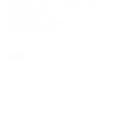
бактерий. Пропитаны скваланом — это
природный компонент, который ухаживает
за кожей ваших рук.
Производство — Япония.
Срок годности: 2 года.
Свернуть
Адрес