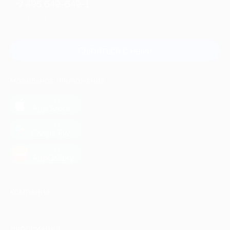
+7 495 649-649-1
Для звонка из Москвы
и регионов России
Связаться с нами
МОБИЛЬНОЕ ПРИЛОЖЕНИЕ
загрузить в
App Store
загрузить в
Google Play
загрузить в
AppGallery
КОМПАНИЯ
ИНФОРМАЦИЯ