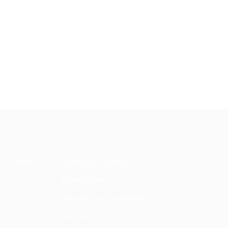
ртнерами
ты»
МАЦИЯ
ПАРТНЕРАМ
ы и ответы
Для Вашего бизнеса
Франчайзинг
Партнерская программа
Все акции