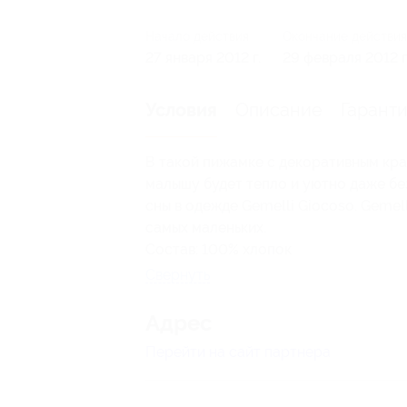
Начало действия
Окончание действия
27 января 2012 г.
29 февраля 2012 г
Описание
Гарант
Условия
В такой пижамке с декоративным кра
малышу будет тепло и уютно даже без
сны в одежде Gemelli Giocoso. Gemell
самых маленьких.
Состав: 100% хлопок
Свернуть
Адрес
Перейти на сайт партнера