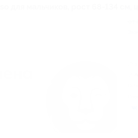
o для мальчиков, рост 68-134 см, 
от 
Экон
3
А
Оста
Поде