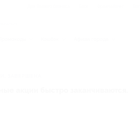
Для Вашего бизнеса
Блог
Франчайзинг
Воп
Промокоды
Кэшбэк
Афиша города
И, ЗАВЕРШЕНА.
ные акции быстро заканчиваются.