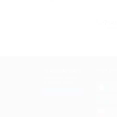
90%
+7 (4
Горяча
+7 495 649-649-1
МОБИЛЬНО
Для звонка из Москвы
и регионов России
загрузи
App 
Связаться с нами
загрузи
Goog
загрузи
AppG