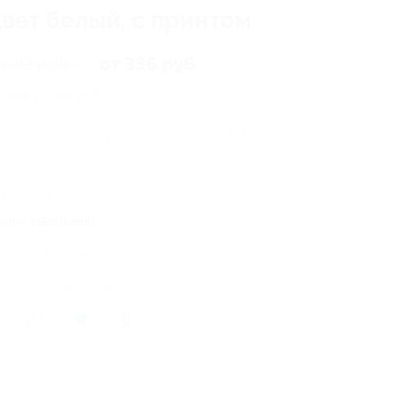
цвет белый, с принтом
600 руб.
от 336 руб.
омия от 264 руб.
Купить
0
 купона куплено
кция завершена
лось 33 купона
литься с друзьями