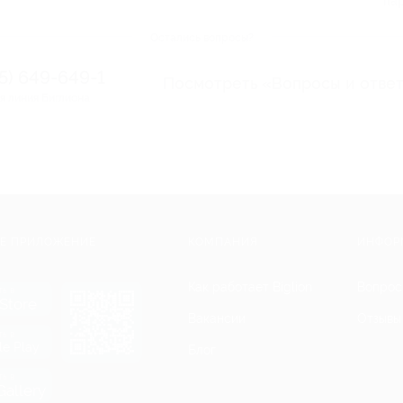
па
Остались вопросы?
95) 649-649-1
Посмотреть «Вопросы и отве
я линия Биглиона
Е ПРИЛОЖЕНИЕ
КОМПАНИЯ
ИНФОР
Как работает Biglion
Вопрос
ть в
Store
Вакансии
Отзывы
ть в
le Play
Блог
ть в
allery