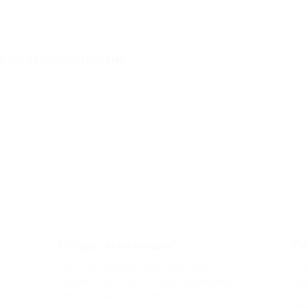
в после покупки купона.
Откуда такие скидки?
См
по
Мы непосредственно работаем с
Есл
каждым партнером и договариваемся с
ве
до
ним о лучших условиях для вас
то