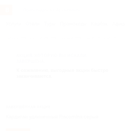
Услуги
Отели
Туры
Промокоды
Кэшбэк
Афиша 
Главная
Женщинам
Одежда
Джемперы, свитеры
АКЦИЯ, КОТОРУЮ ВЫ ИСКАЛИ,
ЗАВЕРШЕНА.
К сожалению, выгодные акции быстро
заканчиваются.
ЗАВЕРШЁННАЯ АКЦИЯ
Кардиган удлиненный Fracomina серый