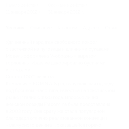
Начало действия
Окончание действия
11 января 2012 г.
31 января 2012 г.
Условия
Описание
Гарантии
Адреса
Отзывы
Удлиненный кардиган свободного покроя
с застежкой на пуговицы и длинными рукавами.
Модель оформлена
V-образным
вырезом
горловины. Изделие декорировано бусинами
и стразами.
Состав: 100% вискоза.
Компания P. F.C.M.N.A. S.p.a, выпускающая одежду
под брендом Fracomina, известна на текстильном
рынке Италии с 1930 года. Впервые линия
женской одежды Fracomina была представлена
в 2003 году. Она сразу же стала популярной
благодаря отлично реализованной концепции
«гламурного денима», оказавшейся горячо