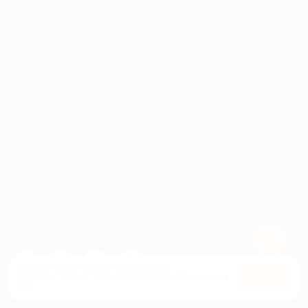
ПАРТНЕРАМ
© 2010-2026 BIGLION
Обработка персональных данных
Пользовательское соглашение
Публичная оферта
Гарантия, поддержка
24 часа и возврат средств
Перейти на полную версию сайта
Используем куки, чтобы сайт работал лучше.
Оставаясь с нами, вы соглашаетесь на использование
файлов
Оk
куки.