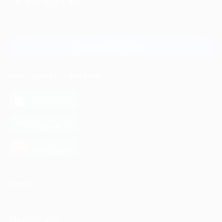
+7 495 649-649-1
Для звонка из Москвы
и регионов России
Связаться с нами
МОБИЛЬНОЕ ПРИЛОЖЕНИЕ
загрузить в
App Store
загрузить в
Google Play
загрузить в
AppGallery
КОМПАНИЯ
ИНФОРМАЦИЯ