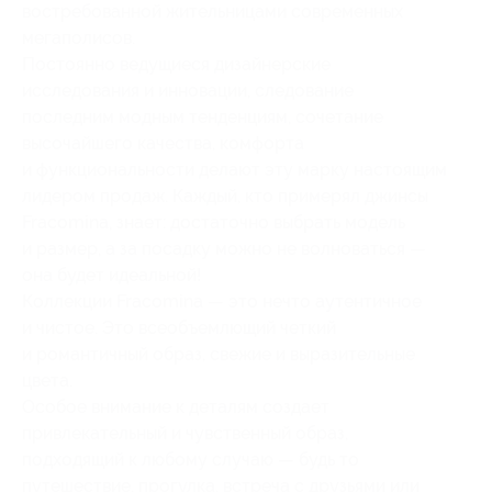
востребованной жительницами современных
мегаполисов.
Постоянно ведущиеся дизайнерские
исследования и инновации, следование
последним модным тенденциям, сочетание
высочайшего качества, комфорта
и функциональности делают эту марку настоящим
лидером продаж. Каждый, кто примерял джинсы
Fracomina, знает: достаточно выбрать модель
и размер, а за посадку можно не волноваться —
она будет идеальной!
Коллекции Fracomina — это нечто аутентичное
и чистое. Это всеобъемлющий четкий
и романтичный образ, свежие и выразительные
цвета.
Особое внимание к деталям создает
привлекательный и чувственный образ,
подходящий к любому случаю — будь то
путешествие, прогулка, встреча с друзьями или