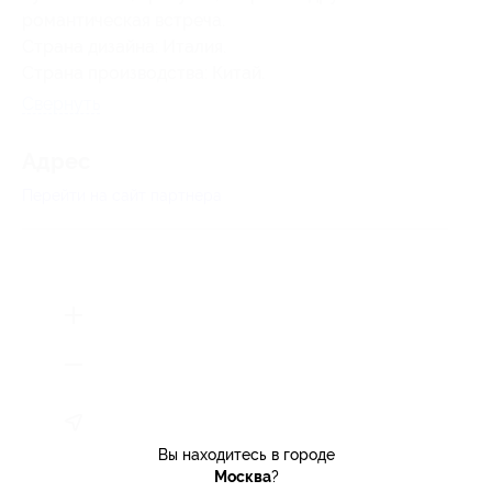
романтическая встреча.
Страна дизайна: Италия.
Страна производства: Китай.
Свернуть
Адрес
Перейти на сайт партнера
Вы находитесь в городе
Москва
?