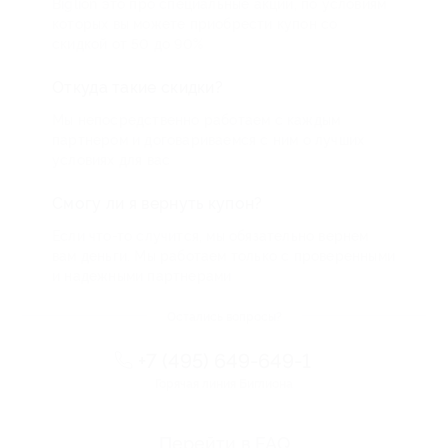
Biglion это про специальные акции, по условиям
которых вы можете приобрести купон со
скидкой от 50 до 90%
Откуда такие скидки?
Мы непосредственно работаем с каждым
партнером и договариваемся с ним о лучших
условиях для вас
Смогу ли я вернуть купон?
Если что-то случится, мы обязательно вернем
вам деньги. Мы работаем только с проверенными
и надежными партнерами
Остались вопросы?
+7 (495) 649-649-1
Горячая линия Биглиона
Перейти в FAQ