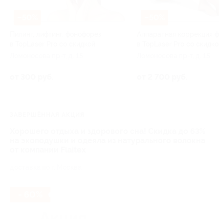
–50%
–50%
Пилинг, лифтинг, фонофорез
Аппаратная коррекция 
в TopLaser Pro со скидкой
в TopLaser Pro со скидко
Ломоносова пр-т, д. 15
Ломоносова пр-т, д. 15
от 300 руб.
от 2 700 руб.
ЗАВЕРШЁННАЯ АКЦИЯ
Хорошего отдыха и здорового сна! Скидка до 63%
на экоподушки и одеяла из натурального волокна
от компании Flaitex
доставка по г. Москва
- 60%