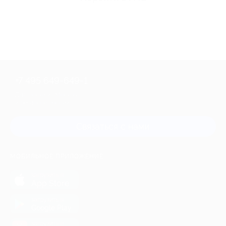
+7 495 649-649-1
Для звонка из Москвы
и регионов России
Связаться с нами
МОБИЛЬНОЕ ПРИЛОЖЕНИЕ
загрузить в
App Store
загрузить в
Google Play
загрузить в