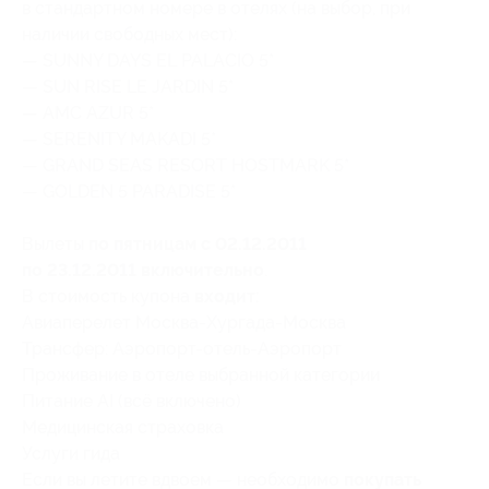
в стандартном номере в отелях (на выбор, при
наличии свободных мест):
— SUNNY DAYS EL PALACIO 5*
— SUN RISE LE JARDIN 5*
— AMC AZUR 5*
— SERENITY MAKADI 5*
— GRAND SEAS RESORT HOSTMARK 5*
— GOLDEN 5 PARADISE 5*
Вылеты
по пятницам с 02.12.2011
по 23.12.2011 включительно
.
В стоимость купона
входит
:
Авиаперелет Москва-Хургада-Москва
Трансфер: Аэропорт-отель-Аэропорт
Проживание в отеле выбранной категории
Питание AI (всё включено)
Медицинская страховка
Услуги гида
Если вы летите вдвоем — необходимо
покупать