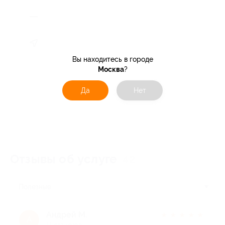
Вы находитесь в городе
Москва
?
Да
Нет
Отзывы об услуге
42
Полезные
Андрей М.
★
★
★
★
★
А
11 лет назад