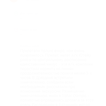
Достоинства
-
Недостатки
-
Комментарий
Прилетели только вчера, нам очень
понравилось. Прилет, вылет а/к Ютейр
рейсы по центральному расписанию,
единственный минус - эта а/к компания
перестала кормить на линиях
продолжительностью полета менее 3-х
часов. В Дрездене встретили
замечательно, снабдили всем
необходимым, рассказали про
возможные экскурсии. Размещение
замечательное, жили в Tistar Olimpic -
полностью оправдалась доплата за этот
отель. Расположен в 3 станциях метро