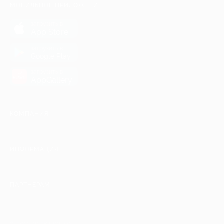
МОБИЛЬНОЕ ПРИЛОЖЕНИЕ
загрузить в
App Store
загрузить в
Google Play
загрузить в
AppGallery
КОМПАНИЯ
ИНФОРМАЦИЯ
ПАРТНЕРАМ