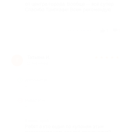
от центра города. Вообще -- всё супер.
Спасибо Трипкафе! Всем рекомендую.
Отзыв полезен?
1
1
Татьяна И.
★
★
★
★
★
Т
11 лет назад
Достоинства
-
Недостатки
-
Комментарий
Ребят а кто ездил по купонам этим