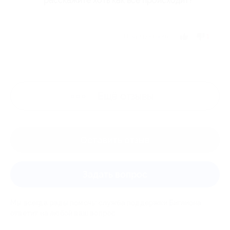
расскажите хоть как всё происходит?
Отзыв полезен?
1
Ещё
отзывы
Оставить отзыв
Задать вопрос
Мы всегда рады помочь: служба поддержки Биглиона
ответит на любой ваш вопрос