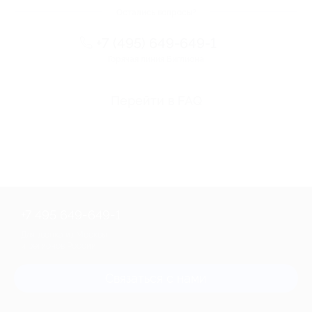
Остались вопросы?
+7 (495) 649-649-1
Горячая линия Биглиона
Перейти в FAQ
+7 495 649-649-1
Для звонка из Москвы
и регионов России
Связаться с нами