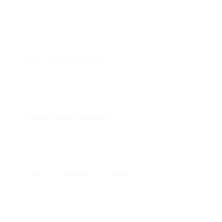
Что такое Биглион?
Biglion это про специальные акции, по условиям
которых вы можете приобрести купон со
скидкой от 50 до 90%
Откуда такие скидки?
Мы непосредственно работаем с каждым
партнером и договариваемся с ним о лучших
условиях для вас
Смогу ли я вернуть купон?
Если что-то случится, мы обязательно вернем
вам деньги. Мы работаем только с проверенными
и надежными партнерами