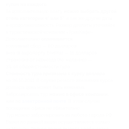
купон на каждого
.
За дополнительную плату
можно выбрать другой
отель категории 4* или 5*
, а так же другие даты
и продолжительность. Размер доплаты уточняйте
в туристической компании «ТрипКафе».
Дополнительно
оплачивается
:
топливный сбор — 80 долларов
виза (в аэропорту Египта) — 15 долларов
страховка от невыезда (по желанию) —
3% от общей стоимости тура
Стоимость тура привязана к курсу доллара
на 26.10.2011. В случае резкого изменения курса
доллара цена может быть изменена.
Забронировать тур
можно в офисе компании,
или по
электронной почте
. В этом случае
посещение офиса не обязательно.
Тур можно забронировать из любого города РФ.
Вылет по данной акции осуществляется только
из Москвы.
Точное время вылета сообщается