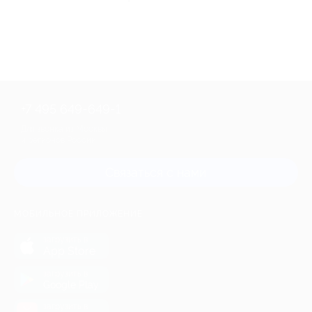
+7 495 649-649-1
Для звонка из Москвы
и регионов России
Связаться с нами
МОБИЛЬНОЕ ПРИЛОЖЕНИЕ
загрузить в
App Store
загрузить в
Google Play
загрузить в