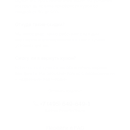
Biglion это про специальные акции, по условиям
которых вы можете приобрести купон со
скидкой от 50 до 90%
Откуда такие скидки?
Мы непосредственно работаем с каждым
партнером и договариваемся с ним о лучших
условиях для вас
Смогу ли я вернуть купон?
Если что-то случится, мы обязательно вернем
вам деньги. Мы работаем только с проверенными
и надежными партнерами
Остались вопросы?
+7 (495) 649-649-1
Горячая линия Биглиона
Перейти в FAQ