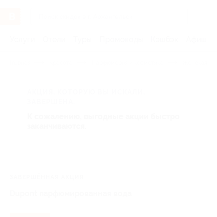
Услуги
Отели
Туры
Промокоды
Кэшбэк
Афиша 
Главная
Красота
Парфюмерия и косметика
Женская па
АКЦИЯ, КОТОРУЮ ВЫ ИСКАЛИ,
ЗАВЕРШЕНА.
К сожалению, выгодные акции быстро
заканчиваются.
ЗАВЕРШЁННАЯ АКЦИЯ
Dupont парфюмированная вода