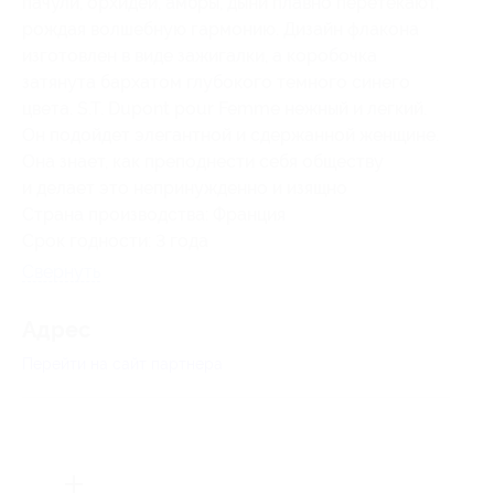
пачули, орхидеи, амбры, дыни плавно перетекают,
рождая волшебную гармонию. Дизайн флакона
изготовлен в виде зажигалки, а коробочка
затянута бархатом глубокого темного синего
цвета. S.T. Dupont pour Femme нежный и легкий.
Он подойдет элегантной и сдержанной женщине.
Она знает, как преподнести себя обществу
и делает это непринужденно и изящно
Страна производства: Франция
Срок годности: 3 года
Свернуть
Адрес
Перейти на сайт партнера