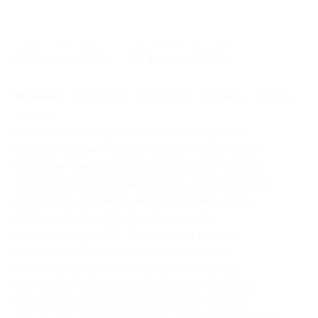
Начало действия
Окончание действия
28 февраля 2012 г.
29 февраля 2012 г.
Условия
Описание
Гарантии
Адреса
Отзывы
Ноты аромата: гардения, гвоздика (цветок),
орхидея, жасмин, пачули, сандал, иланг-иланг,
мандарин, смородина черная (листья), ландыш,
смородина черная, дыня, амбра, лимон, мускус,
гальбанум, цикламен, пассифрукт, мох, кедр
Сдержанный и элегантный, как и его
обладательница, S.T. Dupont pour Femme
отличается богатой композицией. Ноты
гальбанума, черной смородины, ландыша,
цикламена, сандала, мха, гвоздики, жасмина,
мандарина, мускуса, лимона, иланг-иланга,