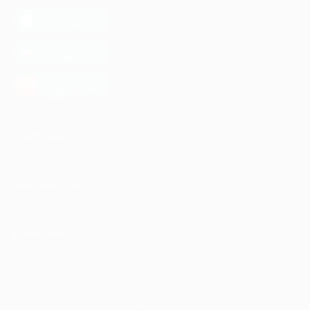
загрузить в
App Store
загрузить в
Google Play
загрузить в
AppGallery
КОМПАНИЯ
ИНФОРМАЦИЯ
ПАРТНЕРАМ
© 2010-2026 BIGLION
Обработка персональных данных