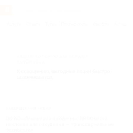
Услуги
Отели
Туры
Промокоды
Кэшбэк
Афиша 
Главная
Красота
Уход за телом
Антицеллюлитные средс
АКЦИЯ, КОТОРУЮ ВЫ ИСКАЛИ,
ЗАВЕРШЕНА.
К сожалению, выгодные акции быстро
заканчиваются.
ЗАВЕРШЁННАЯ АКЦИЯ
DIZAO «Ламинария и кофеин»: ЛИПОмаска
наклейка для похудения — трансдермальные
технологии