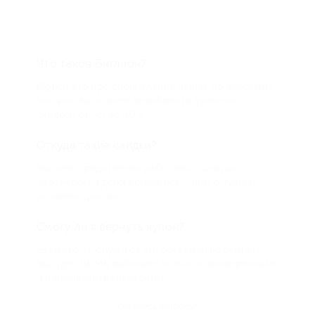
Что такое Биглион?
Biglion это про специальные акции, по условиям
которых вы можете приобрести купон со
скидкой от 50 до 90%
Откуда такие скидки?
Мы непосредственно работаем с каждым
партнером и договариваемся с ним о лучших
условиях для вас
Смогу ли я вернуть купон?
Если что-то случится, мы обязательно вернем
вам деньги. Мы работаем только с проверенными
и надежными партнерами
Остались вопросы?