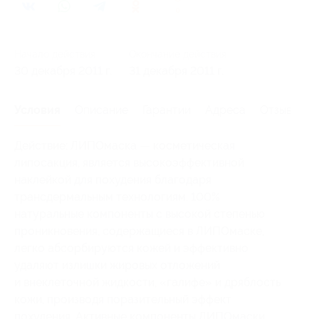
0
Начало действия
Окончание действия
30 декабря 2011 г.
31 декабря 2011 г.
Условия
Описание
Гарантии
Адреса
Отзывы
Действие: ЛИПОмаска — косметическая
липосакция, является высокоэффективной
наклейкой для похудения благодаря
трансдермальным технологиям. 100%
натуральные компоненты с высокой степенью
проникновения, содержащиеся в ЛИПОмаске,
легко абсорбируются кожей и эффективно
удаляют излишки жировых отложений
и внеклеточной жидкости, «галифе» и дряблость
кожи, производя поразительный эффект
похудения. Активные компоненты ЛИПОмаски