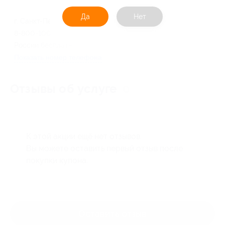
Да
Нет
г. Санкт-Петербург
8-800-1000-279 (звонок по
России бесплатный)
Показать номер телефона
Отзывы об услуге
0
К этой акции ещё нет отзывов.
Вы можете оставить первый отзыв после
покупки купона.
Оставить отзыв