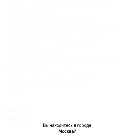
адресу: ул. Савушкина, д. 141, ТРК «Меркурий»,
магазин «DISлокация».
Подробно о способах доставки и оплаты
смотрите на
сайте
в соответствующих разделах.
Если стоимость вашей покупки превышает
номинал одного из купонов, необходимо
доплатить разницу.
Если стоимость вашей покупки меньше номинала
одного из сертификатов, разница
не возвращается.
Купон не распространяется на другие
действующие спецпредложения магазина.
Свернуть
Адресa
Перейти на сайт партнера
Вы находитесь в городе
Юридическая информация о партнёре
Москва
?