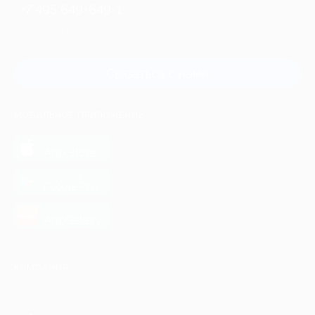
+7 495 649-649-1
Для звонка из Москвы
и регионов России
Связаться с нами
МОБИЛЬНОЕ ПРИЛОЖЕНИЕ
загрузить в
App Store
загрузить в
Google Play
загрузить в
AppGallery
КОМПАНИЯ