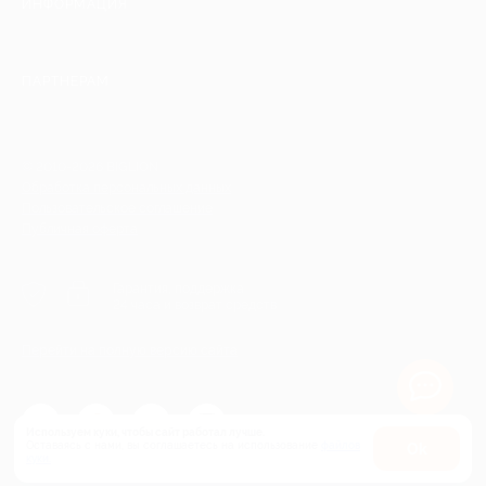
ИНФОРМАЦИЯ
ПАРТНЕРАМ
© 2010-2026 BIGLION
Обработка персональных данных
Пользовательское соглашение
Публичная оферта
Гарантия, поддержка
24 часа и возврат средств
Перейти на полную версию сайта
Используем куки, чтобы сайт работал лучше.
Оставаясь с нами, вы соглашаетесь на использование
файлов
Оk
куки.