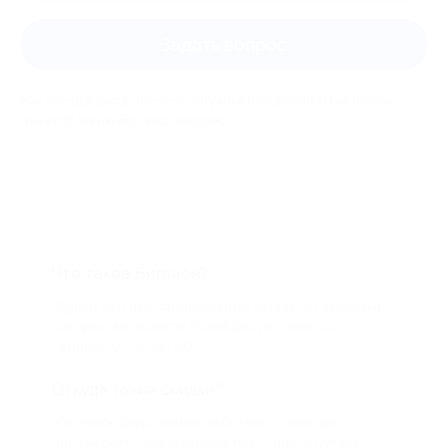
Задать вопрос
Мы всегда рады помочь: служба поддержки Биглиона
ответит на любой ваш вопрос
Что такое Биглион?
Biglion это про специальные акции, по условиям
которых вы можете приобрести купон со
скидкой от 50 до 90%
Откуда такие скидки?
Мы непосредственно работаем с каждым
партнером и договариваемся с ним о лучших