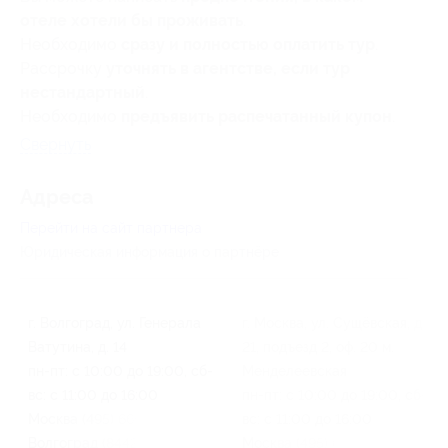
отеле хотели бы проживать
.
Необходимо
сразу и полностью оплатить тур
.
Рассрочку
уточнять в агентстве, если тур
нестандартный
.
Необходимо
предъявить распечатанный купон
.
Свернуть
Адресa
Перейти на сайт партнера
Юридическая информация о партнёре
г. Волгоград, ул. Генерала
г. Москва, ул. Сущёвская, д.
Ватутина, д. 14
21, подъезд 2, оф. 20 м.
пн-пт: с 10:00 до 19:00, сб-
Менделеевская
вс: с 11:00 до 16:00
пн-пт: с 10:00 до 19:00, сб-
Москва (495) 665-51-26,
вс: с 11:00 до 16:00
Волгоград (8442) 75-25-77
Москва (495) 665-51-26,