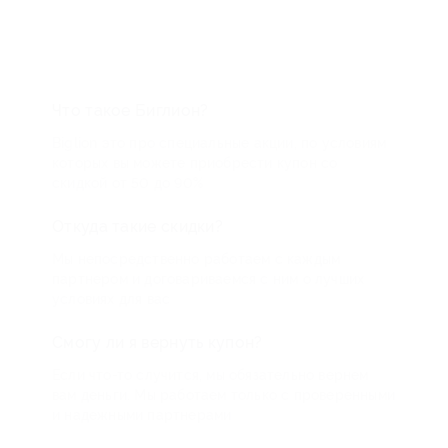
Что такое Биглион?
Biglion это про специальные акции, по условиям
которых вы можете приобрести купон со
скидкой от 50 до 90%
Откуда такие скидки?
Мы непосредственно работаем с каждым
партнером и договариваемся с ним о лучших
условиях для вас
Смогу ли я вернуть купон?
Если что-то случится, мы обязательно вернем
вам деньги. Мы работаем только с проверенными
и надежными партнерами