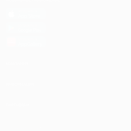
МОБИЛЬНОЕ ПРИЛОЖЕНИЕ
загрузить в
App Store
загрузить в
Google Play
загрузить в
AppGallery
КОМПАНИЯ
ИНФОРМАЦИЯ
ПАРТНЕРАМ
© 2010-2026 BIGLION