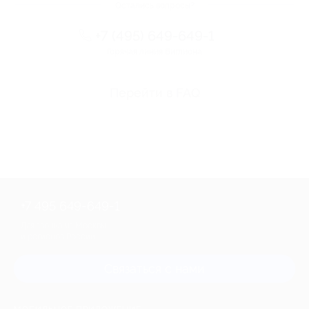
Остались вопросы?
+7 (495) 649-649-1
Горячая линия Биглиона
Перейти в FAQ
+7 495 649-649-1
Для звонка из Москвы
и регионов России
Связаться с нами