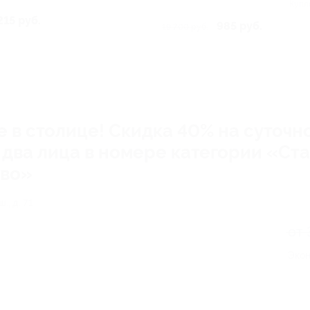
Купл
215 руб.
985 руб.
19 700 руб.
в столице! Скидка 40% на суточн
 два лица в номере категории «Ст
ово»
., д. 71
от 
Экон