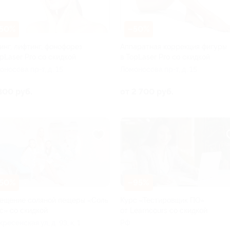
50%
–50%
инг, лифтинг, фонофорез
Аппаратная коррекция фигуры
opLaser Pro со скидкой
в TopLaser Pro со скидкой
оносова пр-т, д. 15
Ломоносова пр-т, д. 15
300 руб.
от 2 700 руб.
50%
–95%
ещение соляной пещеры «Соль
Курс «Тестировщик ПО»
с» со скидкой
от Learncours со скидкой
ресенская ул, д. 93, к. 1
РФ