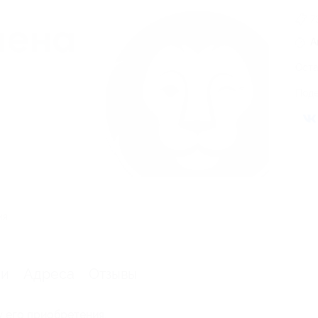
7
А
Оста
Поде
ия
ии
Адреса
Отзывы
у его приобретения.