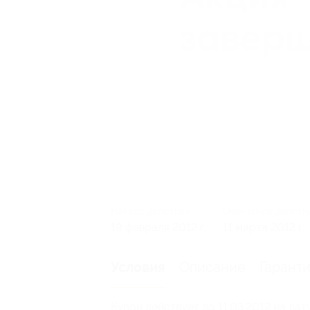
Начало действия
Окончание действ
19 февраля 2012 г.
11 марта 2012 г.
Описание
Гарант
Условия
Купон действует до 11.03.2012 на дат