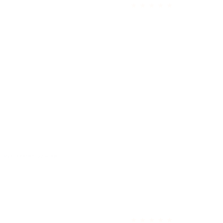
★
★
★
★
★
тзыв полезен для вас?
★
★
★
★
★