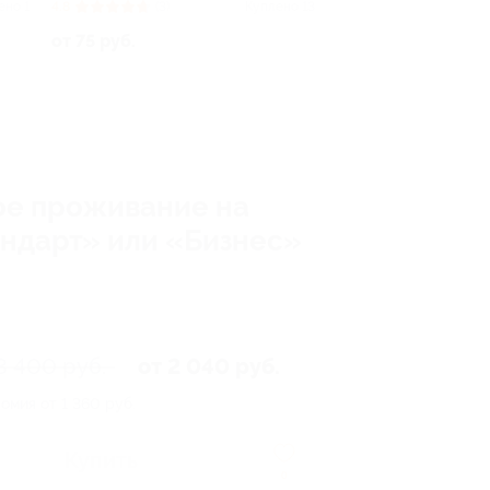
ено 1
4.8
(3)
Куплено 13
от 75 руб.
ое проживание на
андарт» или «Бизнес»
3 400 руб.
от 2 040 руб.
омия от 1 360 руб.
Купить
0