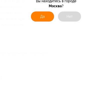
с 10:00 до 19:00.
Вы находитесь в городе
Москва
?
нный купон.
ограничено.
Да
Нет
мо иметь при себе паспорт.
о
посмотреть на сайте
.
кая информация о партнёре
71