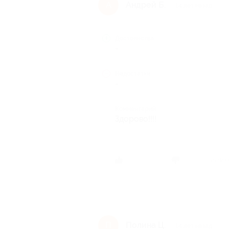
Андрей Б.
А
14 лет назад
Достоинства
-
Недостатки
-
Комментарий
Здорово!!!!
Был ли о
Полина Ц.
П
14 лет назад