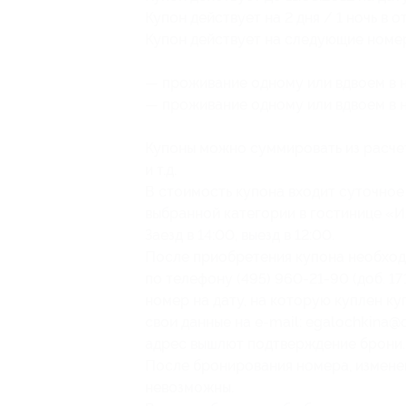
Купон действует на 2 дня / 1 ночь в 
Купон действует на следующие номе
— проживание одному или вдвоем в 
— проживание одному или вдвоем в 
Купоны можно суммировать из расчет
и т.д.
В стоимость купона входит суточно
выбранной категории в гостинице «
Заезд в 14:00, выезд в 12:00.
После приобретения купона необход
по телефону
(495) 960-21-90
(доб. 1
номер на дату, на которую куплен ку
свои данные на e-mail: egalochkina@
адрес вышлют подтверждение брони.
После бронирования номера, измене
невозможны.