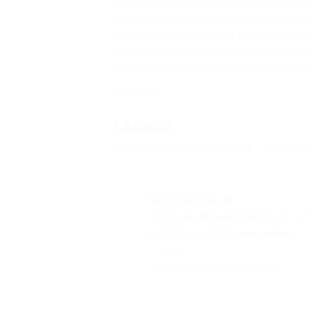
Время работы службы бронирования: 
Обязательно предъявляйте распечата
Количество купонов на каждую дату 
При заселении в гостиницу необходи
Дополнительную информацию можн
Свернуть
Адресa
Перейти на сайт партнера
Юридичес
Партизанская
г. Москва, Измайловское ш., д. 
с 10:00 до 19:00 ежедневно
+7 (495) 960-21-90
Показать номер телефона