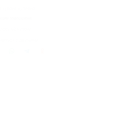
3 купона куплено
кция завершена
лось 92 купона
литься с друзьями