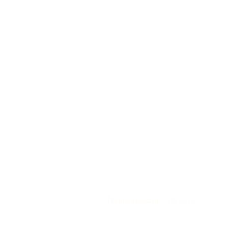
По полезности
По дате