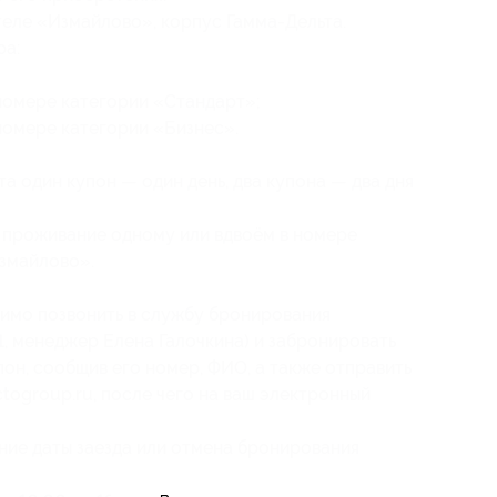
отеле «Измайлово», корпус Гамма-Дельта.
ра:
номере категории «Стандарт»;
номере категории «Бизнес».
а один купон — один день, два купона — два дня
е проживание одному или вдвоём в номере
Измайлово».
имо позвонить в службу бронирования
71, менеджер Елена Галочкина) и забронировать
пон, сообщив его номер, ФИО, а также отправить
ctogroup.ru, после чего на ваш электронный
ние даты заезда или отмена бронирования