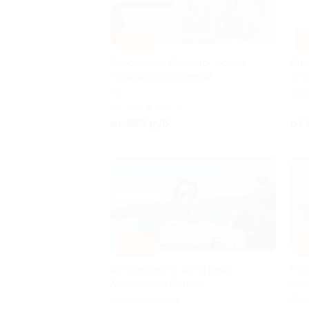
–68%
–
Курс Adobe Illustrator, Adobe
Пил
Photoshop со скидкой
в T
РФ
Лом
4.7
(5)
от 992 руб.
от 
–50%
–
Фотосессия от фотографа
Пос
Харламовой Ирины
плю
г. Калининград
Воск