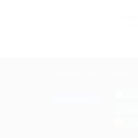
+7 (4
Горяча
+7 495 649-649-1
МОБИЛЬНО
Для звонка из Москвы
и регионов России
загрузи
App 
Связаться с нами
загрузи
Goog
загрузи
AppG