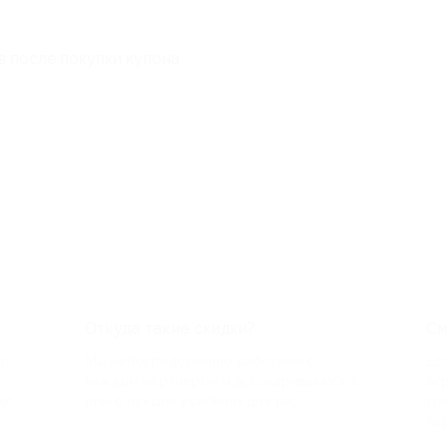
в после покупки купона.
Откуда такие скидки?
См
по
Мы непосредственно работаем с
Есл
каждым партнером и договариваемся с
ве
до
ним о лучших условиях для вас
то
па