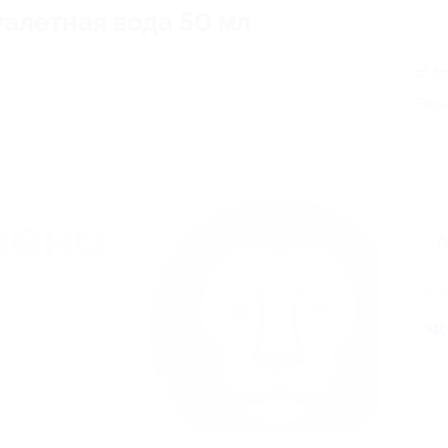
Туалетная вода 50 мл
2 6
Эко
4
А
Поде