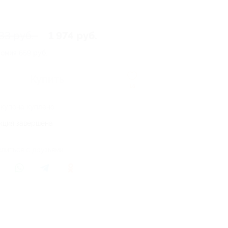
33 руб.
1 974 руб.
номия
659 руб.
Купить
16
 купона куплено
кция завершена
литься с друзьями