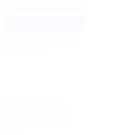
Оставить отзыв
Задать вопрос
Мы всегда рады помочь: служба
поддержки Биглиона ответит на
любой ваш вопрос
огу ли я вернуть купон?
и что-то случится, мы обязательно
рнем вам деньги. Мы работаем
лько с проверенными и надежными
ртнерами