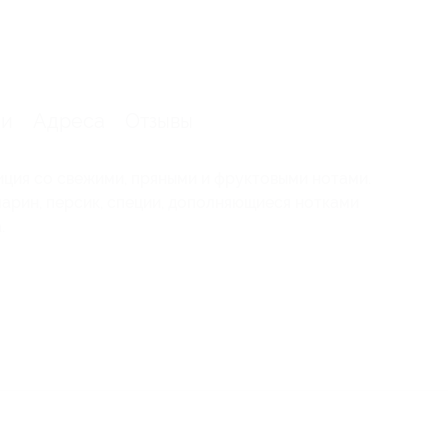
ии
Адреса
Отзывы
ция со свежими, пряными и фруктовыми нотами.
марин, персик, специи, дополняющиеся нотками
.