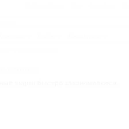
Для Вашего бизнеса
Блог
Франчайзинг
Воп
Промокоды
Кэшбэк
Афиша города
етика
Мужская парфюмерия
И, ЗАВЕРШЕНА.
ные акции быстро заканчиваются.