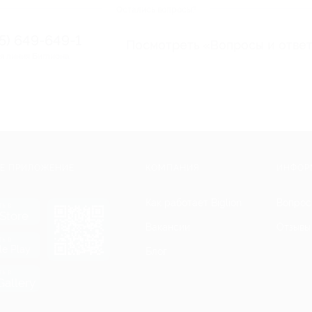
Остались вопросы?
95) 649-649-1
Посмотреть «Вопросы и отве
я линия Биглиона
Е ПРИЛОЖЕНИЕ
КОМПАНИЯ
ИНФОР
Как работает Biglion
Вопрос
ть в
Store
Вакансии
Отзывы
ть в
le Play
Блог
ть в
allery