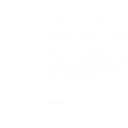
Начало действия
Окончание действия
23 января 2012 г.
31 января 2012 г.
Описание
Гарант
Условия
Замечательная парфюмерная компози
Основные ноты: цитрус, базилик, роз
мускуса, грушевого дерева, кипариса
Страна производителя: Франция.
Срок годности: 3 года.
Свернуть
Адрес