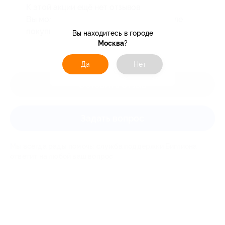
К этой акции ещё нет отзывов.
Вы можете оставить первый отзыв после
покупки купона.
Вы находитесь в городе
Москва
?
Да
Нет
Оставить отзыв
Задать вопрос
Мы всегда рады помочь: служба поддержки Биглиона
ответит на любой ваш вопрос