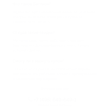
Что такое Биглион?
Biglion это про специальные акции, по условиям
которых вы можете приобрести купон со
скидкой от 50 до 90%
Откуда такие скидки?
Мы непосредственно работаем с каждым
партнером и договариваемся с ним о лучших
условиях для вас
Смогу ли я вернуть купон?
Если что-то случится, мы обязательно вернем
вам деньги. Мы работаем только с проверенными
и надежными партнерами
Остались вопросы?
+7 (495) 649-649-1
Горячая линия Биглиона