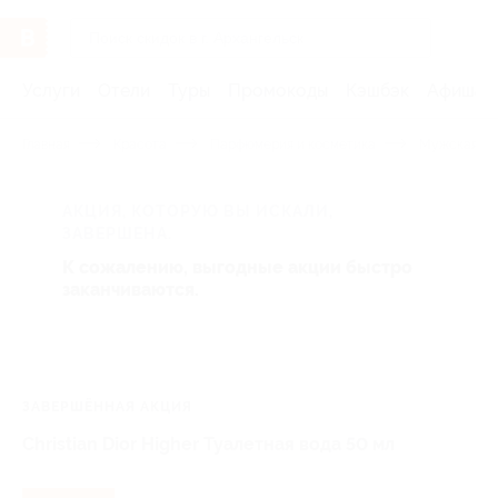
Услуги
Отели
Туры
Промокоды
Кэшбэк
Афиша 
Главная
Красота
Парфюмерия и косметика
Мужская па
АКЦИЯ, КОТОРУЮ ВЫ ИСКАЛИ,
ЗАВЕРШЕНА.
К сожалению, выгодные акции быстро
заканчиваются.
ЗАВЕРШЁННАЯ АКЦИЯ
Christian Dior Higher Туалетная вода 50 мл