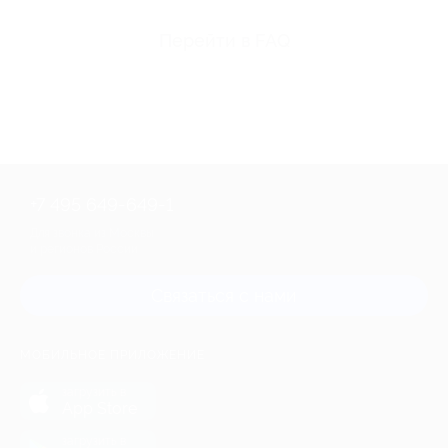
Перейти в FAQ
+7 495 649-649-1
Для звонка из Москвы
и регионов России
Связаться с нами
МОБИЛЬНОЕ ПРИЛОЖЕНИЕ
загрузить в
App Store
загрузить в