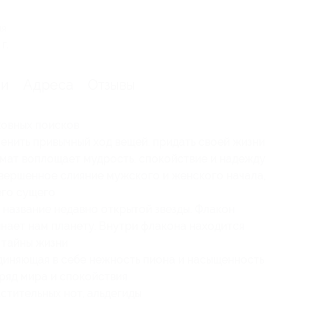
ия
г.
ии
Адреса
Отзывы
ховных поисков
зменить привычный ход вещей, придать своей жизни
омат воплощает мудрость, спокойствие и надежду
вершенное слияние мужского и женского начала,
его сущего
 название недавно открытой звезды. Флакон
нает нам планету. Внутри флакона находится
 тайны жизни
иняющая в себе нежность пиона и насыщенность
аряд мира и спокойствия
стительных нот, альдегиды