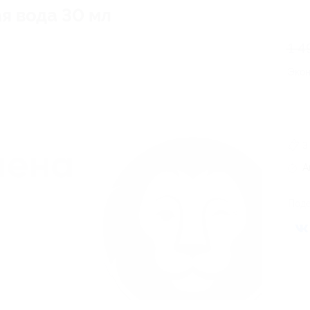
я вода 30 мл
1 4
Эко
3
А
Поде