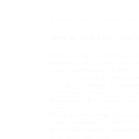
Начало действия
Окончание действ
31 декабря 1969 г.
29 февраля 2012 
Описание
Гарант
Условия
Noa — новый ориентир для наших ду
Героиня Noa знает, что мы в силах и
смысл и сделать мир лучше. Этот ар
Noa — это имя, символизирующее со
инь и янь, которое лежит в основе вс
Сегодня Noa от Cacharel — это еще и
аромата имеет форму шара и напоми
жемчужина, символ женственности и
Парфюмерная композиция Noa, объед
редких пород дерева, несет в себе з
Ноты головы: кориандр, сочетание ра
Ноты сердца: пион, перец