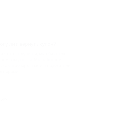
огу ли я вернуть купон?
и что-то случится, мы обязательно
рнем вам деньги. Мы работаем
лько с проверенными и надежными
ртнерами
ты»