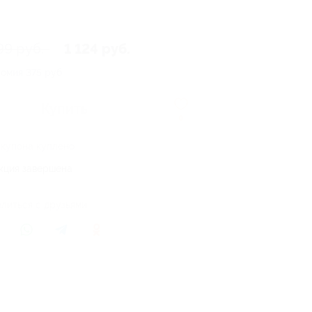
99 руб.
1 124 руб.
номия
375 руб.
Купить
0
 купона куплено
кция завершена
литься с друзьями