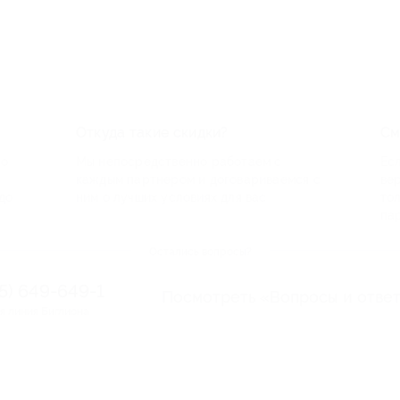
Откуда такие скидки?
См
по
Мы непосредственно работаем с
Есл
каждым партнером и договариваемся с
ве
до
ним о лучших условиях для вас
то
па
Остались вопросы?
95) 649-649-1
Посмотреть «Вопросы и отве
я линия Биглиона