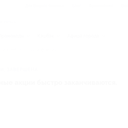
Для Вашего бизнеса
Блог
Франчайзинг
Воп
Промокоды
Кэшбэк
Афиша города
етика
Женская парфюмерия
И, ЗАВЕРШЕНА.
ные акции быстро заканчиваются.