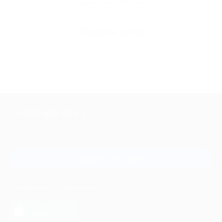
Горячая линия Биглиона
Перейти в FAQ
+7 495 649-649-1
Для звонка из Москвы
и регионов России
Связаться с нами
МОБИЛЬНОЕ ПРИЛОЖЕНИЕ
загрузить в
App Store