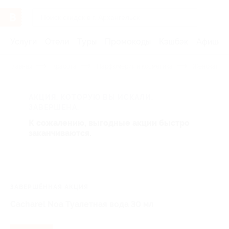
Услуги
Отели
Туры
Промокоды
Кэшбэк
Афиша 
Главная
Красота
Парфюмерия и косметика
Женская па
АКЦИЯ, КОТОРУЮ ВЫ ИСКАЛИ,
ЗАВЕРШЕНА.
К сожалению, выгодные акции быстро
заканчиваются.
ЗАВЕРШЁННАЯ АКЦИЯ
Cacharel Noa Туалетная вода 30 мл