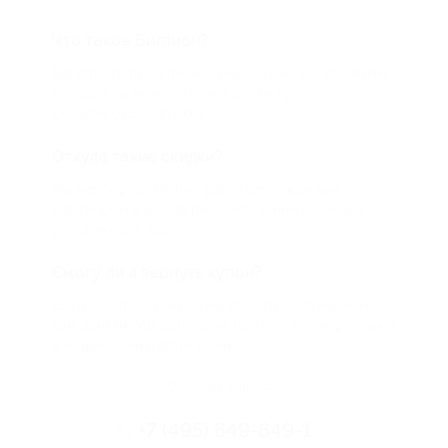
Что такое Биглион?
Biglion это про специальные акции, по условиям
которых вы можете приобрести купон со
скидкой от 50 до 90%
Откуда такие скидки?
Мы непосредственно работаем с каждым
партнером и договариваемся с ним о лучших
условиях для вас
Смогу ли я вернуть купон?
Если что-то случится, мы обязательно вернем
вам деньги. Мы работаем только с проверенными
и надежными партнерами
Остались вопросы?
+7 (495) 649-649-1