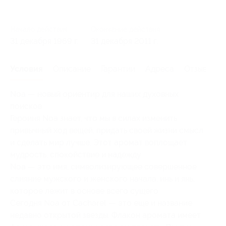
Начало действия
Окончание действия
31 декабря 1969 г.
31 декабря 2011 г.
Условия
Описание
Гарантии
Адреса
Отзывы
Noa — новый ориентир для наших духовных
поисков
Героиня Noa знает, что мы в силах изменить
привычный ход вещей, придать своей жизни смысл
и сделать мир лучше. Этот аромат воплощает
мудрость, спокойствие и надежду
Noa — это имя, символизирующее совершенное
слияние мужского и женского начала, инь и янь,
которое лежит в основе всего сущего
Сегодня Noa от Cacharel — это еще и название
недавно открытой звезды. Флакон аромата имеет