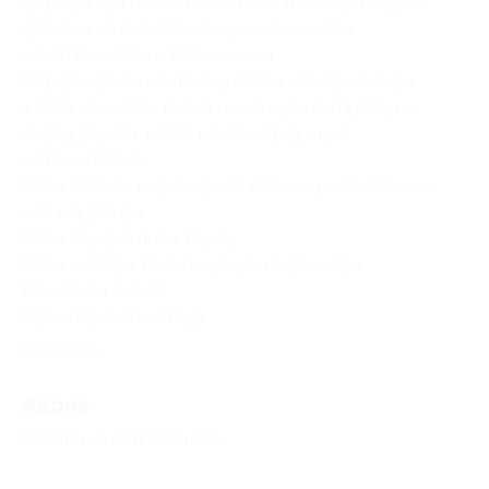
форму шара и напоминает нам планету. Внутри
флакона находится жемчужина, символ
женственности и тайны жизни
Парфюмерная композиция Noa, объединяющая
в себе нежность пиона и насыщенность редких
пород дерева, несет в себе заряд мира
и спокойствия
Ноты головы: кориандр, сочетание растительных
нот, альдегиды
Ноты сердца: пион, перец
Ноты шлейфа: белый мускус, ладан, кофе,
бензойная смола
Срок годности: 3 года
Свернуть
Адрес
Перейти на сайт партнера