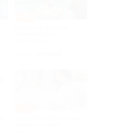
–50%
Фотосессия от фотографа
Харламовой Ирины
г. Калининград
но 12
2 000 руб.
4 000 руб.
–95%
ах
Курс «Python с нуля» от студии
Learncours со скидкой
РФ