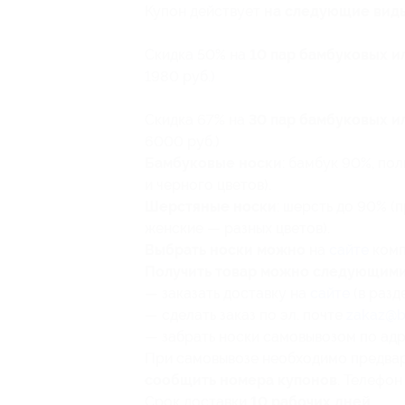
Купон действует
на следующие вид
Скидка 50% на
10 пар бамбуковых и
1980 руб.)
Скидка 67% на
30 пар бамбуковых и
6000 руб.)
Бамбуковые носки
: бамбук 90%, по
и черного цветов).
Шерстяные носки
: шерсть до 90% (
женские — разных цветов).
Выбрать носки можно
на
сайте
комп
Получить товар можно следующим
— заказать доставку на
сайте
(в разд
— сделать заказ по эл. почте
zakaz@b
— забрать носки самовывозом по адресу
При самовывозе необходимо предва
сообщить номера купонов
. Телефон
Срок доставки
10 рабочих дней
.