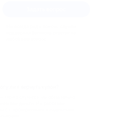
Задать вопрос
Мы всегда рады помочь: служба
поддержки Биглиона ответит на
любой ваш вопрос
огу ли я вернуть купон?
и что-то случится, мы обязательно
рнем вам деньги. Мы работаем
лько с проверенными и надежными
ртнерами