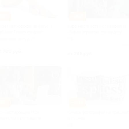
50%
–90%
аратная коррекция фигуры
Курс мастерства от академии
opLaser Pro со скидкой
«Запах страсти» со скидкой
оносова пр-т, д. 15
РФ
Купле
2 700 руб.
от 289 руб.
95%
–50%
с «Тестировщик ПО»
Печать фотографий на предмет
Learncours со скидкой
и одежде
РФ