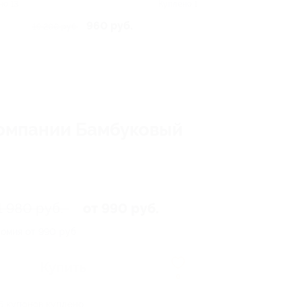
но 13
Куплено 1
960 руб.
19 200 руб.
компании Бамбуковый
1 980 руб.
от 990 руб.
омия от 990 руб.
Купить
0
6 купонов куплено