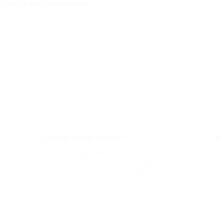
в после покупки купона.
Откуда такие скидки?
См
по
Мы непосредственно работаем с
Есл
каждым партнером и договариваемся с
ве
до
ним о лучших условиях для вас
то
па
Остались вопросы?