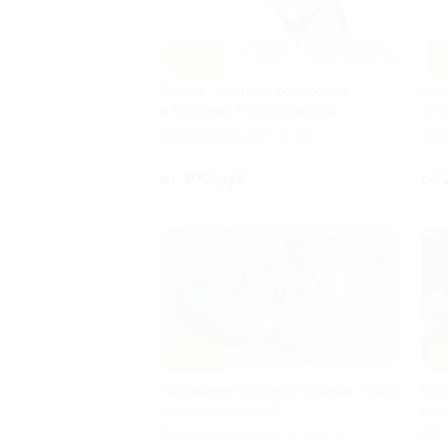
–50%
–
Пилинг, лифтинг, фонофорез
Апп
в TopLaser Pro со скидкой
в T
Ломоносова пр-т, д. 15
Лом
от 300 руб.
от 
–50%
–
Посещение соляной пещеры «Соль
Кур
плюс» со скидкой
от 
Воскресенская ул, д. 93, к. 1
РФ