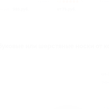
Куплено 1
4.8
(3)
Купле
985 руб.
от 75 руб.
00 руб.
буковые или шерстяные носки от 
от 
Экон
5