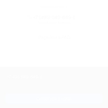
Остались вопросы?
+7 (495) 649-649-1
Горячая линия Биглиона
Перейти в FAQ
+7 495 649-649-1
Для звонка из Москвы
и регионов России
Связаться с нами