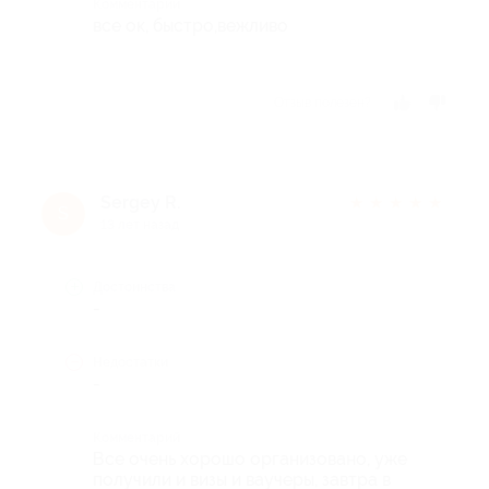
Комментарий
все ок, быстро,вежливо
Отзыв полезен?
Sergey R.
★
★
★
★
★
S
13 лет назад
Достоинства
-
Недостатки
-
Комментарий
Все очень хорошо организовано, уже
получили и визы и ваучеры, завтра в