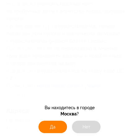
Желательно
уточнять наличие мест
на требуемые даты в агентстве перед покупкой
купона
.
Бронирование тура
осуществляется, только
после покупки купона и заключения договора
с туристической фирмой Балтик Сервис
.
После покупки купона
необходимо в течение
трёх дней произвести доплаты и позаботиться
о сборе документов на визу
.
Все доплаты
осуществляются по курсу евро ЦБ
+ 2%
.
Посмотреть
меню новогоднего ужина
.
Свернуть
Вы находитесь в городе
Адресa
Москва
?
Перейти на сайт партнера
Да
Нет
Юридическая информация о партнёре