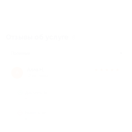
Отзывы об услуге
8
Полезные
Алла Н.
★
★
★
★
★
А
12 лет назад
Достоинства
-
Недостатки
-