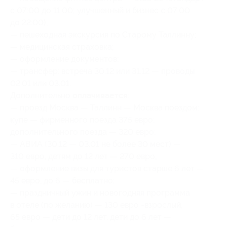
с 07:00 до 11:00; улучшенный и бизнес с 07:00
до 22:00);
— пешеходная экскурсия по Старому Таллинну;
— медицинская страховка;
— оформление документов;
— трансфер: встреча 30.12 или 31.12 — проводы
02.01 или 03.01.
Дополнительно
оплачивается
:
— проезд Москва — Таллинн — Москва поездом:
купе — фирменного поезда 375 евро;
дополнительного поезда — 320 евро;
— АВИА (30.12 — 03.01 не более 30 мест) —
310 евро, детям до 12 лет — 270 евро;
— оформление визы для туристов старше 6 лет —
45 евро, до 6 — бесплатно;
— праздничный ужин и новогодняя программа
в отеле (по желанию) — 130 евро -взрослый,
65 евро — дети до 12 лет, дети до 6 лет —