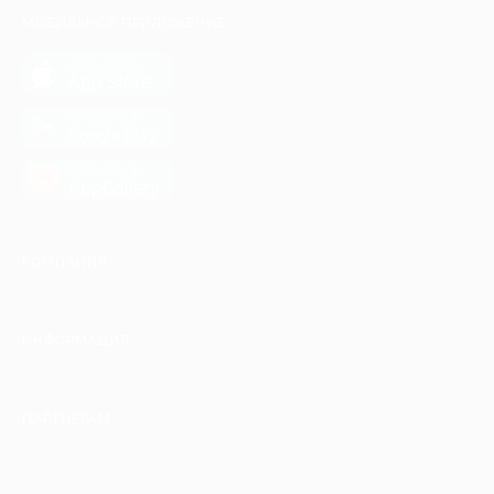
МОБИЛЬНОЕ ПРИЛОЖЕНИЕ
загрузить в
App Store
загрузить в
Google Play
загрузить в
AppGallery
КОМПАНИЯ
ИНФОРМАЦИЯ
ПАРТНЕРАМ