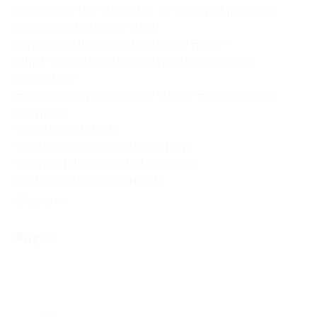
помещение ( до 100мл\ч) , но при этом работает
очень тихо (не более 10дБ).
Страница Atlas на сайте Stadler Form —
http://www.stadlerform.ru/products/stadler-
form/atlas/
Будьте в центре новостей Stadler Form на наших
ресурсах:
www.stadlerform.ru
www.facebook.com/StadlerForm
www.youtube.com/stadlerformru
twitter.com/stadlerform_ru
Свернуть
Адрес