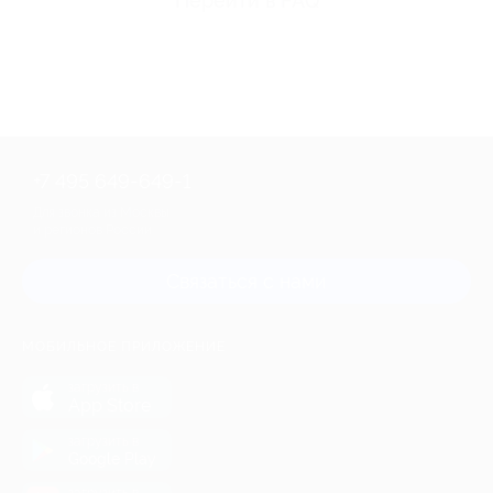
Перейти в FAQ
+7 495 649-649-1
Для звонка из Москвы
и регионов России
Связаться с нами
МОБИЛЬНОЕ ПРИЛОЖЕНИЕ
загрузить в
App Store
загрузить в
Google Play
загрузить в