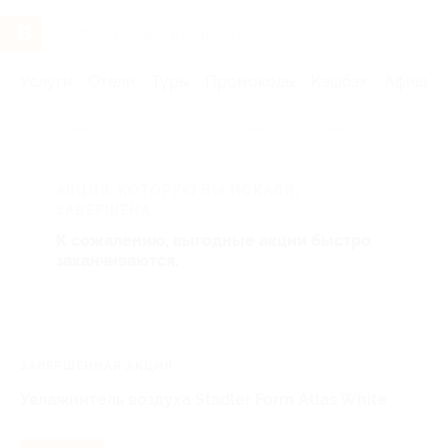
Услуги
Отели
Туры
Промокоды
Кэшбэк
Афиша 
Главная
Электроника / техника
Техника
Для дома
АКЦИЯ, КОТОРУЮ ВЫ ИСКАЛИ,
ЗАВЕРШЕНА.
К сожалению, выгодные акции быстро
заканчиваются.
ЗАВЕРШЁННАЯ АКЦИЯ
Увлажнитель воздуха Stadler Form Atlas White