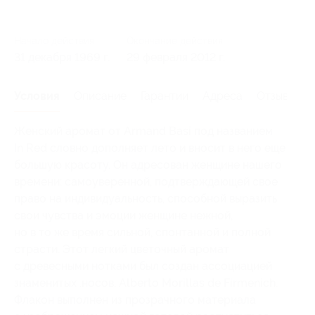
Начало действия
Окончание действия
31 декабря 1969 г.
29 февраля 2012 г.
Условия
Описание
Гарантии
Адреса
Отзывы
Женский аромат от Armand Basi под названием
In Red словно дополняет лето и вносит в него еще
большую красоту. Он адресован женщине нашего
времени: самоуверенной, подтверждающей свое
право на индивидуальность, способной выразить
свои чувства и эмоции женщине нежной,
но в то же время сильной, спонтанной и полной
страсти. Этот легкий цветочный аромат
с древесными нотками был создан ассоциацией
знаменитых .носов. Alberto Morillas de Firmenich.
Флакон выполнен из прозрачного материала