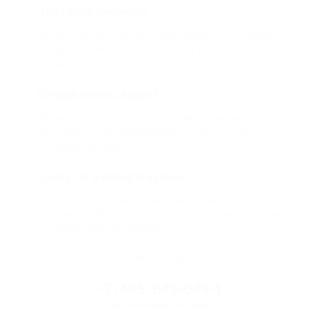
Что такое Биглион?
Biglion это про специальные акции, по условиям
которых вы можете приобрести купон со
скидкой от 50 до 90%
Откуда такие скидки?
Мы непосредственно работаем с каждым
партнером и договариваемся с ним о лучших
условиях для вас
Смогу ли я вернуть купон?
Если что-то случится, мы обязательно вернем
вам деньги. Мы работаем только с проверенными
и надежными партнерами
Остались вопросы?
+7 (495) 649-649-1
Горячая линия Биглиона