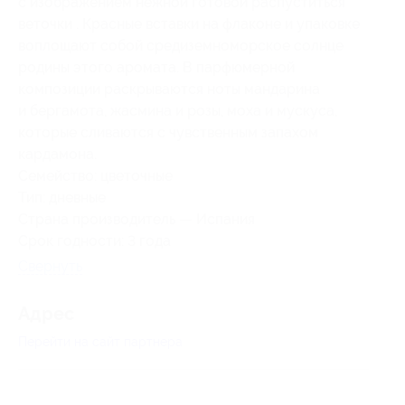
с изображением нежной готовой распуститься
веточки . Красные вставки на флаконе и упаковке
воплощают собой средиземноморское солнце
родины этого аромата. В парфюмерной
композиции раскрываются ноты мандарина
и бергамота, жасмина и розы, моха и мускуса,
которые сливаются с чувственным запахом
кардамона.
Семейство: цветочные
Тип: дневные
Страна производитель — Испания
Срок годности: 3 года
Свернуть
Адрес
Перейти на сайт партнера