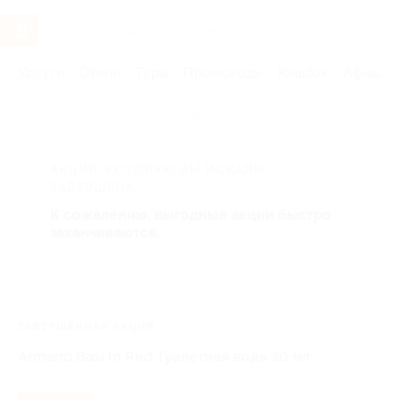
Услуги
Отели
Туры
Промокоды
Кэшбэк
Афиша 
Главная
Красота
Парфюмерия и косметика
Женская па
АКЦИЯ, КОТОРУЮ ВЫ ИСКАЛИ,
ЗАВЕРШЕНА.
К сожалению, выгодные акции быстро
заканчиваются.
ЗАВЕРШЁННАЯ АКЦИЯ
Armand Basi In Red Туалетная вода 30 мл