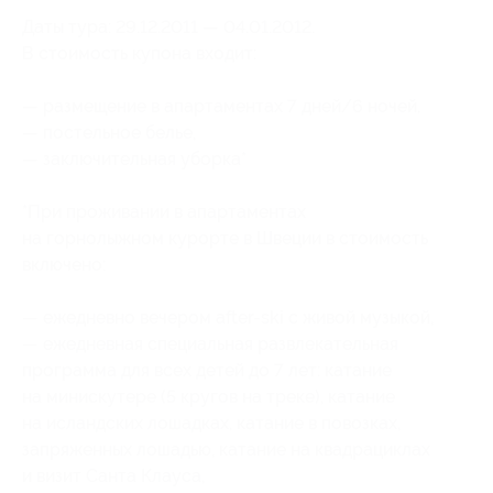
Даты тура: 29.12.2011 — 04.01.2012.
В стоимость купона входит:
— размещение в апартаментах 7 дней/6 ночей,
— постельное белье,
— заключительная уборка*
*При проживании в апартаментах
на горнолыжном курорте в Швеции в стоимость
включено:
— ежедневно вечером after-ski с живой музыкой,
— ежедневная специальная развлекательная
программа для всех детей до 7 лет: катание
на минискутере (5 кругов на треке), катание
на исландских лошадках, катание в повозках,
запряженных лошадью, катание на квадрациклах
и визит Санта Клауса,