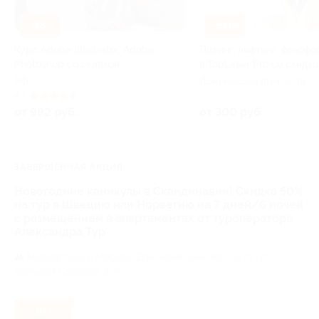
–68%
–50%
Курс Adobe Illustrator, Adobe
Пилинг, лифтинг, фонофо
Photoshop со скидкой
в TopLaser Pro со скидко
РФ
Ломоносова пр-т, д. 15
4.7
(5)
от 992 руб.
от 300 руб.
ЗАВЕРШЁННАЯ АКЦИЯ
Новогодние каникулы в Скандинавии! Скидка 50%
на тур в Швецию или Норвегию на 7 дней/6 ночей
с размещением в апартаментах от туроператора
Александра Тур
Маяковская,
г. Москва, Ермолаевский пер., д. 21 (ул.
Большая Садовая, д. 4)
- 50%