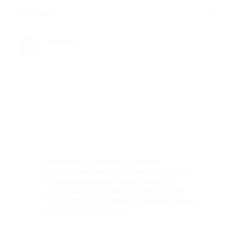
Полезные
Polina B.
★
★
★
★
★
P
12 лет назад
Достоинства
-
Недостатки
-
Комментарий
Отдохнули шикарно!! Отлично
оборудованные коттеджи в Hapimag.
Хотели вернуться снова, но цены
кусаются без скидок от Александра
Тур!! Просьба провести данную акцию и
в этом году. Спасибо.