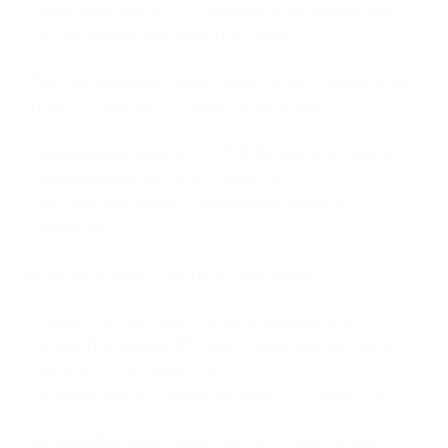
— парковка рядом с коттеджем/апартаментами,
— пользование лыжными трассами.
**При проживании в апартаментах на Норвежском
курорте Савален в стоимость включено:
— ежедневный просмотр DVD фильмов для детей
и пользованием детской комнатой,
— детский маскарад «Ледниковый период
в Норвегии».
Дополнительные оплаты (по желанию):
— транспортный пакет: прямой авиаперелет
Москва-Трондхейм-Москва + трансфер на курорт
и обратно — 395 евро/чел.,
— норвежская или шведская виза — 65 евро/чел.
При приобретении транспортного пакета виза