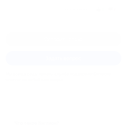
Отзыв полезен?
1
2
Оставить отзыв
Задать вопрос
Мы всегда рады помочь: служба поддержки Биглиона
ответит на любой ваш вопрос
Что такое Биглион?