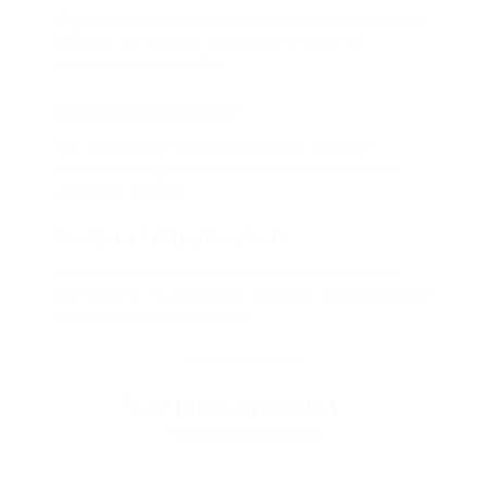
Biglion это про специальные акции, по условиям
которых вы можете приобрести купон со
скидкой от 50 до 90%
Откуда такие скидки?
Мы непосредственно работаем с каждым
партнером и договариваемся с ним о лучших
условиях для вас
Смогу ли я вернуть купон?
Если что-то случится, мы обязательно вернем
вам деньги. Мы работаем только с проверенными
и надежными партнерами
Остались вопросы?
+7 (495) 649-649-1
Горячая линия Биглиона