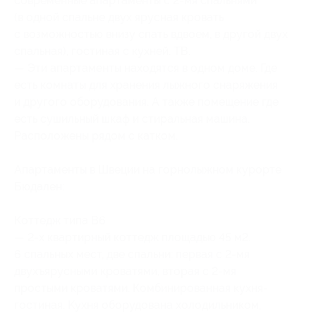
современные апартаменты с
2-мя
спальнями
(в одной спальне двух ярусная кровать
с возможностью внизу спать вдвоем, в другой двух
спальная), гостиная с кухней. ТВ.
— Эти апартаменты находятся в одном доме. Где
есть комнаты для хранения лыжного снаряжения
и другого оборудования. А также помещение где
есть сушильный шкаф и стиральная машина.
Расположены рядом с катком.
Апартаменты в Швеции на горнолыжном курорте
Бюдален:
Коттедж типа B6
— 2-х квартирный коттедж площадью 45 м2.
6 спальных мест, две спальни: первая с
2-мя
двухъярусными кроватями, вторая с
2-мя
простыми кроватями. Комбинированная кухня-
гостиная. Kухня оборудована холодильником,