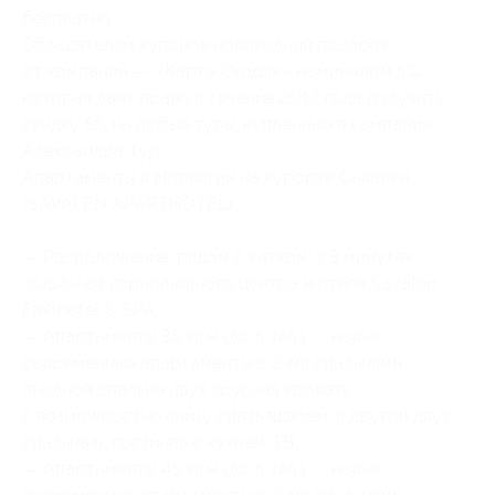
бесплатно.
Обладателям купонов новогодний подарок
от компании — «Карта Скидок» номиналом 5%,
которая дает право в течение 2012 года получить
скидку 5% на любые туры, купленные в компании
Александра Тур.
Апартаменты в Норвегии на курорте Савален
(SAVALEN APARTHOTEL):
— Расположение: рядом с катком, в 3 минутах
ходьбы от горнолыжного центра и отеля Savalen
Fjellhotel & SPA.
— Апартаменты 35 кв.м (до 5 чел.) — новые
современные апартаменты с
2-мя
спальнями
(в одной спальне двух ярусная кровать
с возможностью внизу спать вдвоем, в другой двух
спальная), гостиная с кухней. ТВ.
— Апартаменты 45 кв.м (до 5 чел.) — новые