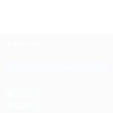
Перейти в FAQ
+7 495 649-649-1
Для звонка из Москвы
и регионов России
Связаться с нами
МОБИЛЬНОЕ ПРИЛОЖЕНИЕ
загрузить в
App Store
загрузить в
Google Play