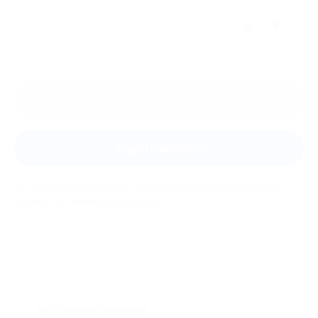
Отзыв полезен?
1
2
Оставить отзыв
Задать вопрос
Мы всегда рады помочь: служба поддержки Биглиона
ответит на любой ваш вопрос
Что такое Биглион?