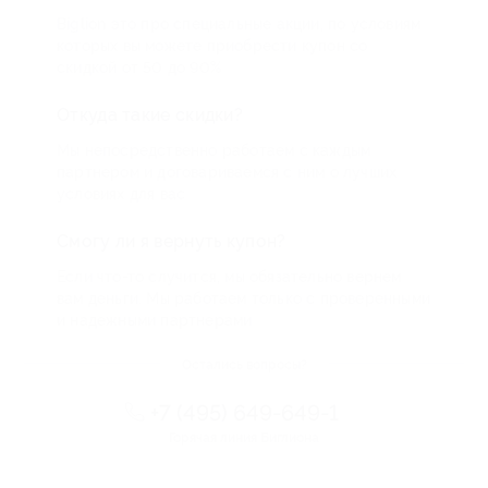
Biglion это про специальные акции, по условиям
которых вы можете приобрести купон со
скидкой от 50 до 90%
Откуда такие скидки?
Мы непосредственно работаем с каждым
партнером и договариваемся с ним о лучших
условиях для вас
Смогу ли я вернуть купон?
Если что-то случится, мы обязательно вернем
вам деньги. Мы работаем только с проверенными
и надежными партнерами
Остались вопросы?
+7 (495) 649-649-1
Горячая линия Биглиона