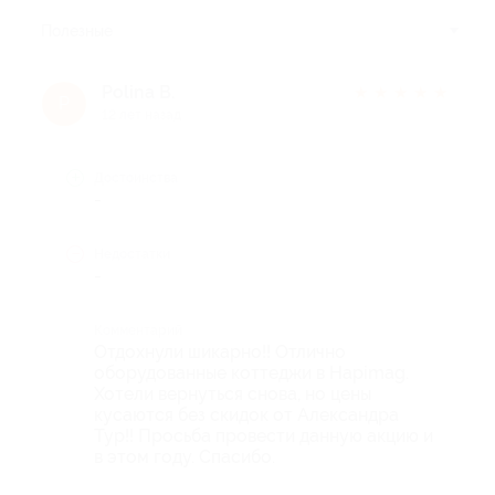
Полезные
Polina B.
★
★
★
★
★
P
12 лет назад
Достоинства
-
Недостатки
-
Комментарий
Отдохнули шикарно!! Отлично
оборудованные коттеджи в Hapimag.
Хотели вернуться снова, но цены
кусаются без скидок от Александра
Тур!! Просьба провести данную акцию и
в этом году. Спасибо.