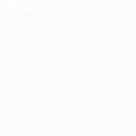
загрузить в
AppGallery
КОМПАНИЯ
ИНФОРМАЦИЯ
ПАРТНЕРАМ
© 2010-2026 BIGLION
Обработка персональных данных
Пользовательское соглашение
Публичная оферта
Гарантия, поддержка
24 часа и возврат средств