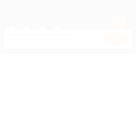
Перейти на полную версию сайта
Используем куки, чтобы сайт работал лучше.
Оставаясь с нами, вы соглашаетесь на использование
файлов
Оk
куки.
+7 495 649-649-1
Для звонка из Москвы
и регионов России
Связаться с нами
МОБИЛЬНОЕ ПРИЛОЖЕНИЕ
загрузить в
App Store