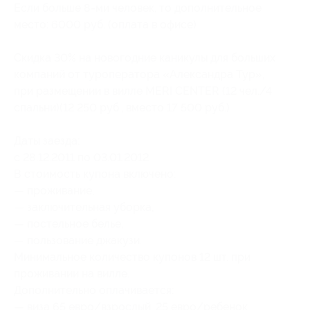
Если больше
8-ми
человек, то дополнительное
место: 6000 руб. (оплата в офисе)
Скидка 30% на новогодние каникулы для больших
компаний от туроператора «Александра Тур»,
при размещении в вилле MERI CENTER (12 чел./4
спальни)(12 250 руб., вместо 17 500 руб.)
Даты заезда:
c 28.12.2011 по 03.01.2012
В стоимость купона включено:
— проживание,
— заключительная уборка,
— постельное белье,
— пользование джакузи.
Минимальное количество купонов 12 шт. при
проживании на вилле.
Дополнительно оплачивается:
— виза 65 евро/взрослый, 25 евро/ребенок