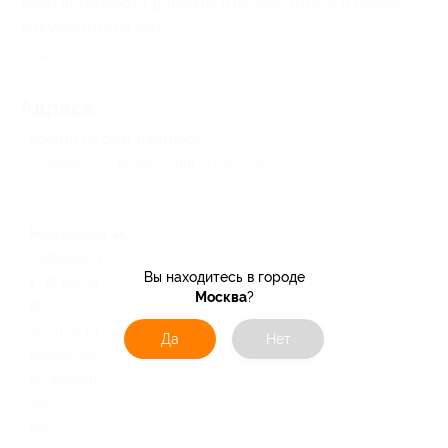
дней произвести доплаты и позаботиться о сборе
документов на визу.
Свернуть
Адресa
Перейти на сайт партнера
Юридическая информация о партнёре
Маяковская
г. Москва, Ермолаевский пер.,
Вы находитесь в городе
д. 21 (ул. Большая Садовая, д.
Москва
?
4)
пн-пт: с 10:00 до 19:00 (без
Да
Нет
обеда), сб: с 11:00 до 15:00,
вс: выходной
(495) 699-77-27, 699-96-28,
694-09-80