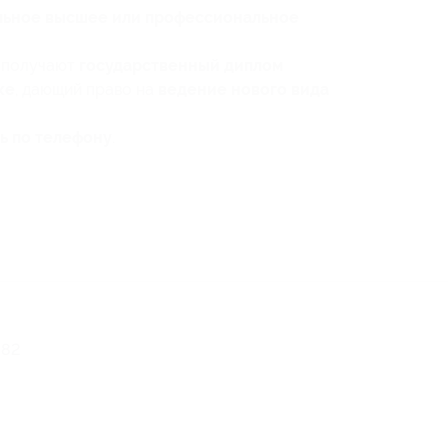
льное высшее или профессиональное
 получают
государственный диплом
ке
, дающий право на
ведение нового вида
ь по телефону
.
 82