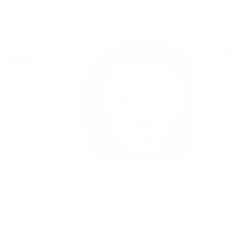
А
Поде