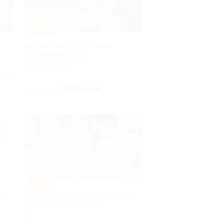
–50%
Фотосессия от фотографа
Харламовой Ирины
г. Калининград
но 12
2 000 руб.
4 000 руб.
–95%
ах
Курс «Python с нуля» от студии
Learncours со скидкой
РФ