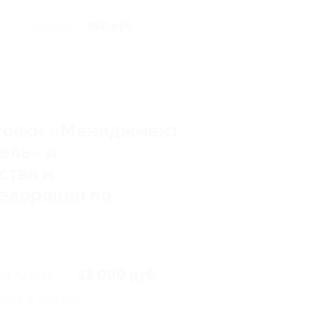
но 13
Куплено 1
960 руб.
19 200 руб.
отовки «Менеджмент
ель» и
ства и
едерации по
 000 руб.
12 000 руб.
номия
12 000 руб.