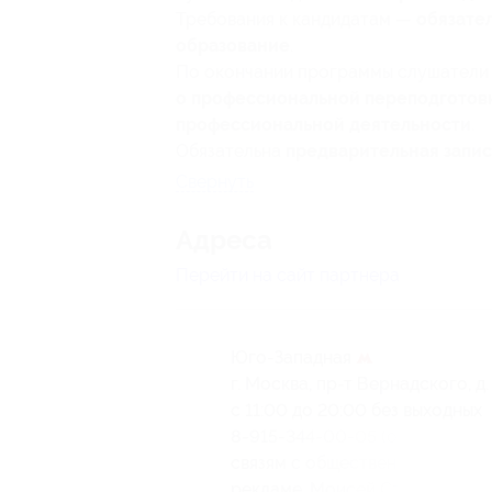
Требования к кандидатам —
обязате
образование
.
По окончании программы слушатели
о профессиональной переподготов
профессиональной деятельности
.
Обязательна
предварительная запис
Свернуть
Адресa
Перейти на сайт партнера
Юго-Западная
г. Москва, пр-т Вернадского, д.
с 11:00 до 20:00 без выходных
8-915-344-00-05 (отдел по
связям с общественностью и
рекламе, Моисей Степан