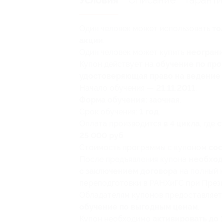
Описание
Гарант
Условия
Один человек может использовать
то
акции
.
Один человек может купить
неограни
Купон действует на
обучение по пр
удостоверяющая право на ведение
Начало обучения —
21.11.2011
.
Форма обучения: заочная
.
Срок обучения:
1 год
.
Оплата производится
в 4 цикла
, где
с
25 000 руб
.
Стоимость программы с купоном
сос
После предъявления купона
необход
с заключением договора
на полный 
переподготовки в РАНХиГС при През
Обладателям купонов предоставляе
обучение по выгодным ценам
.
Купон необходимо
активировать до 