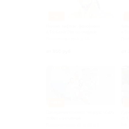
–50%
–
Пилинг, лифтинг, фонофорез
Апп
в TopLaser Pro со скидкой
в T
Ломоносова пр-т, д. 15
Лом
от 300 руб.
от 
–50%
–
Посещение соляной пещеры «Соль
Кур
плюс» со скидкой
от 
Воскресенская ул, д. 93, к. 1
РФ