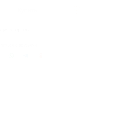
Купить
0
кция завершена
литься с друзьями