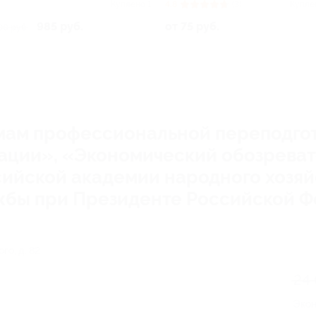
Куплено 1
4.8
(3)
Купле
985 руб.
от 75 руб.
00 руб.
мам профессиональной переподг
ации», «Экономический обозреват
ийской академии народного хозяй
жбы при Президенте Российской Ф
го, д. 82
24
Эко