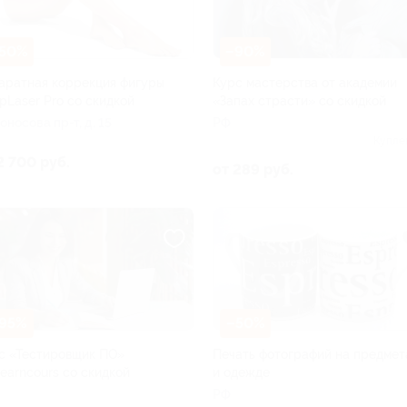
50%
–90%
аратная коррекция фигуры
Курс мастерства от академии
opLaser Pro со скидкой
«Запах страсти» со скидкой
оносова пр-т, д. 15
РФ
Купле
2 700 руб.
от 289 руб.
95%
–50%
с «Тестировщик ПО»
Печать фотографий на предмет
Learncours со скидкой
и одежде
РФ