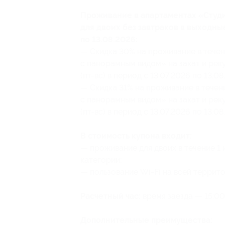
Проживание в апартаментах «Студи
для двоих без завтраков в выходные
по 13.08.2026:
— Скидка 30% на проживание в течен
с панорамным видом» на закат и реку
(пт-вс) в период с 13.07.2026 по 13.0
— Скидка 31% на проживание в течен
с панорамным видом» на закат и реку
(пт-вс) в период с 13.07.2026 по 13.0
В стоимость купона входит:
— проживание для двоих в течение 1 
категории;
— пользование Wi-Fi на всей террито
Расчетный час:
время заезда — 15:00,
Дополнительные преимущества: