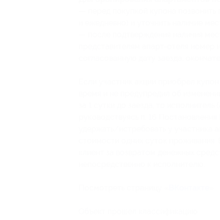
— перед покупкой купона позвонить 
и ежедневно) и уточнить наличие мес
— после подтверждения наличия мест
представителям апарт-отеля номер
и
согласованную дату заезда, окончат
Если участник акции приобрел купон 
время и не предупредил об изменени
за 1 сутки до заезда, то исполнитель
руководствуясь п. 16 Постановления 
удержать/истребовать у участника а
стоимости одних суток проживания. В
клиент за возвратом денежных средст
непосредственно к исполнителю.
Посмотреть страницу «
ВКонтакте
».
Объект прошел классификацию.