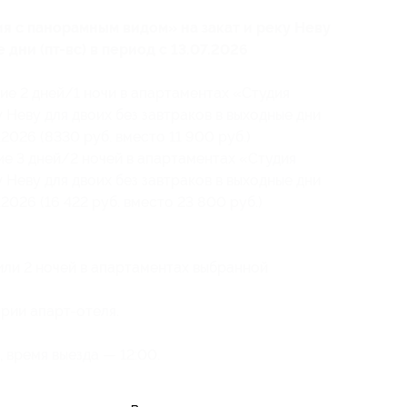
я с панорамным видом» на закат и реку Неву
 дни (пт-вс) в период с 13.07.2026
ие 2 дней/1 ночи в апартаментах «Студия
 Неву для двоих без завтраков в выходные дни
8.2026 (8330 руб. вместо 11 900 руб.)
ие 3 дней/2 ночей в апартаментах «Студия
 Неву для двоих без завтраков в выходные дни
8.2026 (16 422 руб. вместо 23 800 руб.)
или 2 ночей в апартаментах выбранной
рии апарт-отеля.
 время выезда — 12:00.