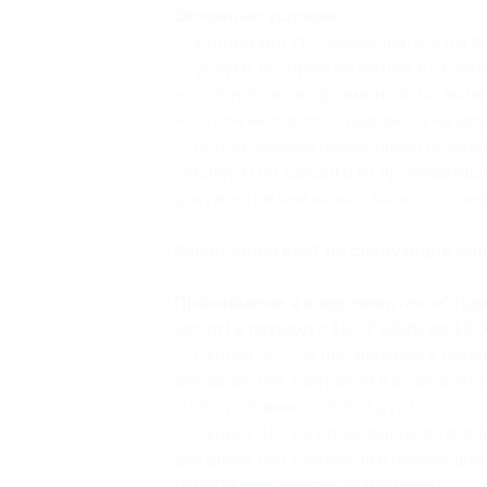
Основные условия:
— купоны могут суммироваться (из р
— услуги, которые не входят в стоим
— количество апартаментов по акции
— купон не распространяется на дру
— при заселении необходимо предъяв
(паспорт) на каждого из проживающи
документов вам может быть отказано 
Купон действует на следующие вид
Проживание в апартаментах «Студия
(вс-пт) в период с 13.07.2026 по 13.
— Скидка 30% на проживание в течен
для двоих без завтраков в будние дни 
(5530 руб. вместо 7900 руб.)
— Скидка 31% на проживание в течен
для двоих без завтраков в будние дни 
(10 902 руб. вместо 15 800 руб.)