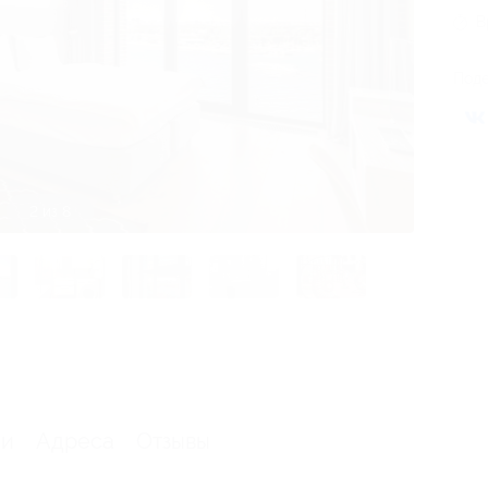
В
Поде
3 из 8
ии
Адреса
Отзывы