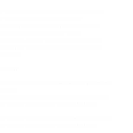
асчета общего количества ночей проживания);
ость купона, оплачиваются отдельно;
 на каждую дату заезда строго ограничено;
гие спецпредложения апарт-отеля;
ить купон, а также удостоверение личности
х (в случае отсутствия одного из требуемых
в заезде).
ы услуг:
 лофт» для двоих без завтраков в будние дни
08.2026:
ие 2 дней/1 ночи в апартаментах «Студия лофт»
(вс-пт) в период с 13.07.2026 по 13.08.2026
ие 3 дней/2 ночей в апартаментах «Студия лофт»
(вс-пт) в период с 13.07.2026 по 13.08.2026