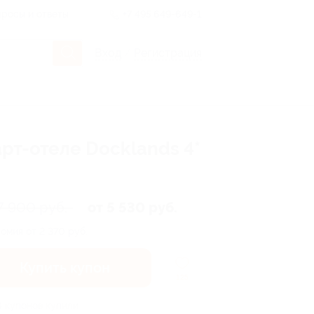
росы и ответы
+7 495 649-649-1
Вход
/
Регистрация
рт-отеле Docklands 4*
7 900 руб.
от 5 530 руб.
омия от 2 370 руб.
Купить купон
125
4 купонов купили