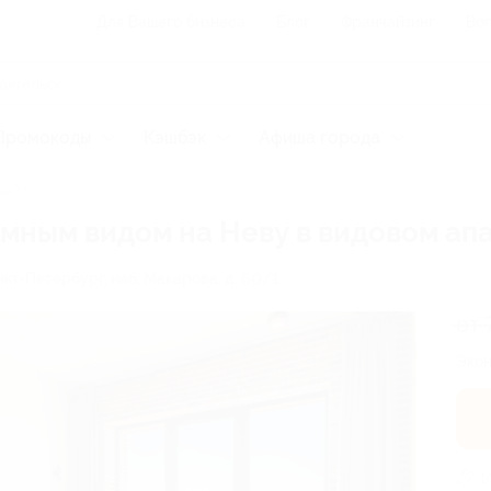
Для Вашего бизнеса
Блог
Франчайзинг
Воп
Промокоды
Кэшбэк
Афиша города
ласть
ным видом на Неву в видовом апа
анкт-Петербург, наб. Макарова, д. 60/1
от 
Экон
1