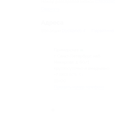
Номер реестровой записи:
С7820240
Свернуть
Адресa
Все акции
Docklands 4*
Перейти на
Приморская
г. Санкт-Петербург, наб.
Макарова, д. 60/1
круглосуточно и ежедневно
+7 (951) 678-43-63, +7 (812) 637
10-00
Показать номер телефона