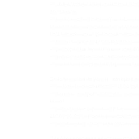
— общая площадь апартаментов «Сту
30–32 кв. м;
— возможно бесплатное размещение о
предоставления отдельного дополнит
до 3 лет кроватка предоставляется б
— Room Service (с 12:00 до 23:00 еж
— ресторан на первом этаже отеля (с
— фитнес-зал (за дополнительную пла
— наземная и подземная парковка (за
Дополнительные услуги, которые 
— дополнительное место — 1500 руб
— питание: завтрак (800 руб. с чело
меню);
— пользование охраняемой парковкой
2500 руб./сутки (оплачивается отдел
— посещение фитнес-зала (оплачивае
Для бронирования апартаментов н