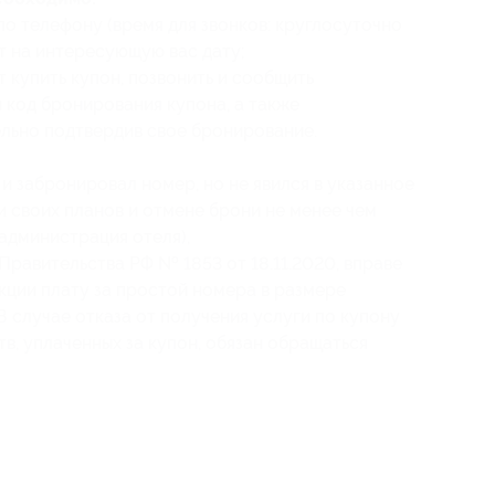
по телефону (время для звонков: круглосуточно
т на интересующую вас дату;
 купить купон, позвонить и сообщить
 код бронирования
купона
, а также
ельно подтвердив свое бронирование.
и забронировал номер, но не явился в указанное
и своих планов и отмене брони не менее чем
 (администрация отеля),
Правительства РФ № 1853 от 18.11.2020, вправе
кции плату за простой номера в размере
 случае отказа от получения услуги по купону
в, уплаченных за купон, обязан обращаться