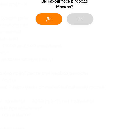
Вы находитесь в городе
дия лофт» и «Студия с панорамным видом» —
Москва
?
дного ребенка в возрасте до 12 лет без
Да
Нет
ельного спального места (детям в возрасте
есплатно);
едневно);
 09:00 до 23:00 ежедневно);
ту);
 дополнительную плату).
можно приобрести при необходимости:
./сутки;
века), обед и ужин (согласно выбранному гостем
: наземная — 2000 руб./сутки, подземная —
ьно при заселении);
тся на месте).
еобходимо: