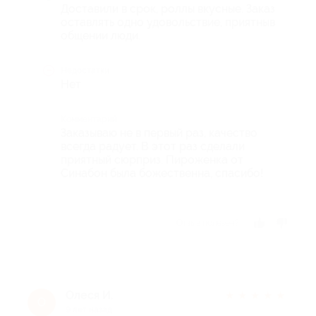
Доставили в срок, роллы вкусные. Заказ
оставлять одно удовольствие, приятныв
общении люди.
Недостатки
Нет
Комментарий
Заказываю не в первый раз, качество
всегда радует. В этот раз сделали
приятный сюрприз. Пироженка от
Синабон была божественна, спасибо!
Отзыв полезен?
Олеся И.
★
★
★
★
★
О
9 лет назад