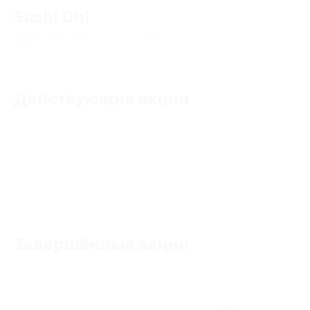
Sushi Oh!
4.96
★
★
★
★
★
69
отзывов
Действующие акции
Акции отсутствуют
Завершённые акции