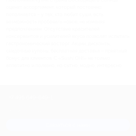
оценят ассортимент, который постоянно
пополняется – у тех, кто любит суши, есть
возможность пробовать новое, не изменяя
предпочтениям. Отсутствие красителей,
консервантов и усилителей вкуса позволят испытать
гастрономический восторг. Акции, дисконты,
скидочные купоны, бесплатная доставка – приятный
бонус для клиентов. С «Sushi OH!» не только
аппетитно и полезно, но сытно, модно, интересно.
+7 495 649-649-1
Для звонка из Москвы
и регионов России
Связаться с нами