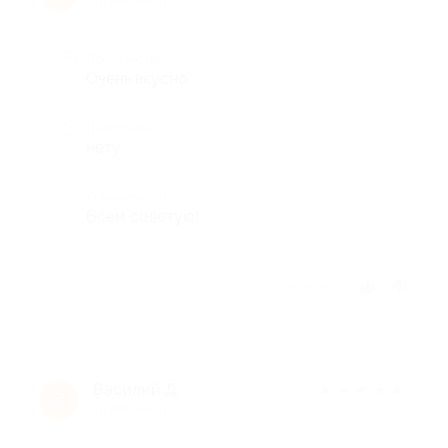
10 лет назад
Достоинства
Очень вкусно
Недостатки
нету
Комментарий
Всем советую!
Отзыв полезен?
Василий Д.
★
★
★
★
★
В
10 лет назад