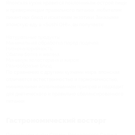
Японская кухня нравится поклонникам острой пищи
и приверженцам правильного питания, любителям
пикантных блюд и искателям экзотики. Заказывая
японскую еду в «Sushi OH!», вы получаете:
Натуральные продукты;
Минимальная обработка перед подачей;
Низкокалорийность;
Обилие белка и железа;
Минимум холестерина и жиров;
Разнообразие блюд.
По сравнению с другими кухнями мира, японская
отличается естественностью и гармоничностью,
минимальным использованием приправ и подходит
для диетического и правильно сбалансированного
питания.
Гастрономический восторг
Поклонники кухни Страны Восходящего Солнца