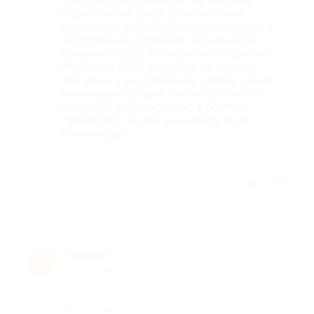
что кухня загружена, но мы сможем
забрать сами. Заказ приняла очень
вежливая и доброжелательная девушка
(ей отдельное спасибо). Приехали ко
времени в Град, на кассе нас встретила
улыбчивая молодая девушка, выдала
нам заказ и мы довольные уехали домой
наслаждаться едой. Не поскупились с
начинкой, действительно в роллах
свежий рис. Будем заказывать ещё!
Рекомендую!
Отзыв полезен?
1
Татьяна Г.
★
★
★
★
★
Т
9 лет назад
Достоинства