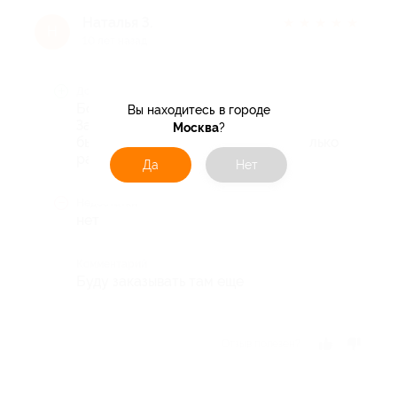
Наталья З.
★
★
★
★
★
Н
10 лет назад
Достоинства
Большие роллы, очень вкусные.
Вы находитесь в городе
Забирала сама в ГЧ, приготовили
Москва
?
быстро, заказывала там уже несколько
раз.
Да
Нет
Недостатки
нет
Комментарий
Буду заказывать там еще
Отзыв полезен?