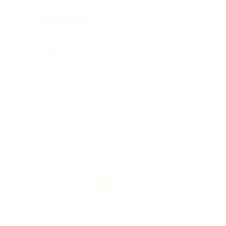
Достоинства
все отлично!
Недостатки
нет
Комментарий
.
Отзыв полезен?
1