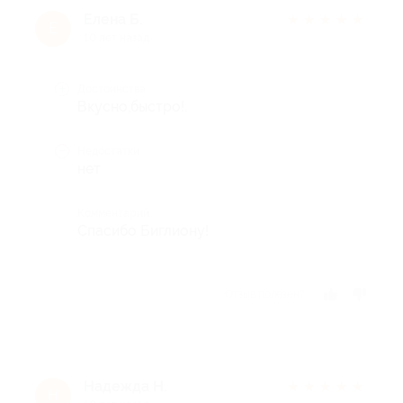
Елена Б.
★
★
★
★
★
Е
10 лет назад
Достоинства
Вкусно,быстро!.
Недостатки
нет
Комментарий
Спасибо Биглиону!
Отзыв полезен?
Надежда Н.
★
★
★
★
★
Н