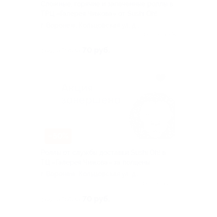
Сложные, горячие и запеченные роллы в
ТРЦ «Галерея Чижова» от Sushi Oh!
г. Воронеж, Кольцовская ул, д.
35а
Куплено 374
70 руб.
скидка 50% за
–50%
Роллы от службы доставки Sushi Oh! в
ТЦ «Галерея Чижова» за полцены
г. Воронеж, Кольцовская ул, д.
35а
Куплено 288
70 руб.
скидка 50% за