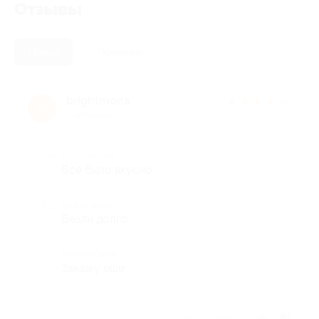
Отзывы
Новые
Полезные
brightmona
★
★
★
★
★
b
9 лет назад
Достоинства
Все было вкусно
Недостатки
Везли долго
Комментарий
Закажу еще
Отзыв полезен?