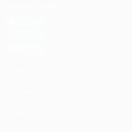
МОБИЛЬНОЕ ПРИЛОЖЕНИЕ
загрузить в
App Store
загрузить в
Google Play
загрузить в
AppGallery
КОМПАНИЯ
ИНФОРМАЦИЯ
ПАРТНЕРАМ