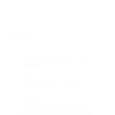
Отзыв полезен?
3
Vika
★
★
★
★
★
V
9 лет назад
Достоинства
качество продуктов, отношение к
клиентам,
Недостатки
Дороговато, но со скидкой цена
средняя.
Комментарий
Роллы решили заказать спонтанно
пятницу вечером. Нас предупредили,