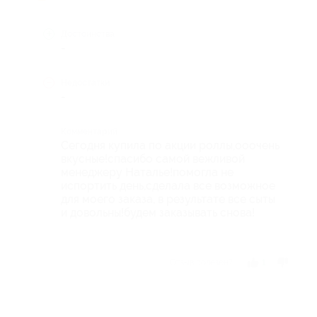
Достоинства
-
Недостатки
-
Комментарий
Сегодня купила по акции роллы,ооочень
вкусные!спасибо самой вежливой
менеджеру Наталье!помогла не
испортить день,сделала все возможное
для моего заказа, в результате все сыты
и довольны!будем заказывать снова!
Отзыв полезен?
1