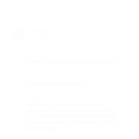
Елена К.
★
★
★
★
★
Е
9 лет назад
Достоинства
Очень вкусные роллы, доставка в срок.
Недостатки
Без купона дороговато))
Комментарий
Выражаю особую благодарность
девушке (к сожалению не знаю имя),
которая принимала заказы 18.09.2016.
Очень вежливая и отзывчивая, приятно
делать заказ))