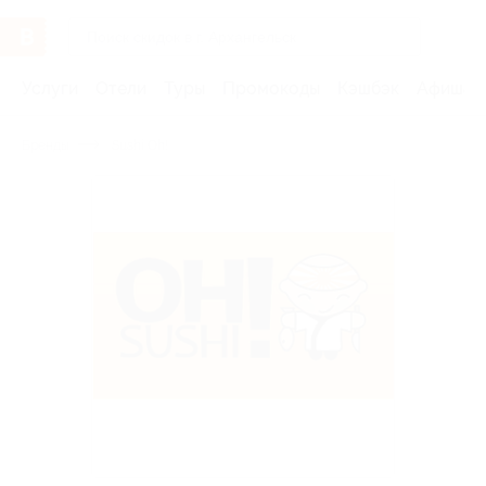
Услуги
Отели
Туры
Промокоды
Кэшбэк
Афиша 
Бренды
Sushi Oh!