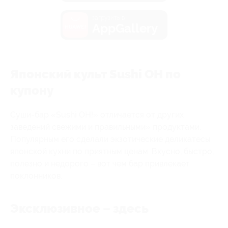
загрузить в
AppGallery
Японский культ Sushi OH по
купону
Суши-бар «Sushi OH!» отличается от других
заведений свежими и правильными» продуктами.
Популярным его сделали экзотические деликатесы
японской кухни по приятным ценам. Вкусно, быстро,
полезно и недорого – вот чем бар привлекает
поклонников.
Эксклюзивное – здесь