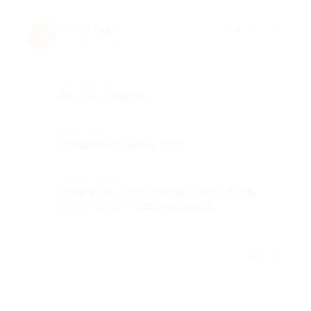
Наталия К.
★
★
★
★
★
Н
10 лет назад
Достоинства
Вкусно и быстро
Недостатки
Слишком соленый соус
Комментарий
Не в первый раз делаем заказ в Sushi
Oh. Ни разу не разочаровали.
Отзыв полезен?