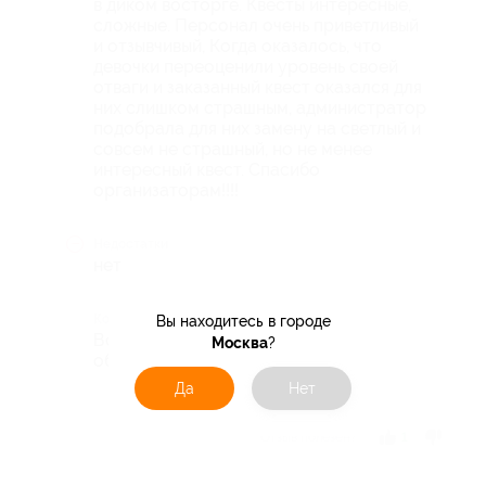
в диком восторге. Квесты интересные,
сложные. Персонал очень приветливый
и отзывчивый, Когда оказалось, что
девочки переоценили уровень своей
отваги и заказанный квест оказался для
них слишком страшным, администратор
подобрала для них замену на светлый и
совсем не страшный, но не менее
интересный квест. Спасибо
организаторам!!!!
Недостатки
нет
Комментарий
Вы находитесь в городе
Все замечательно, придем еще
Москва
?
обязательно.
Да
Нет
Отзыв полезен?
1