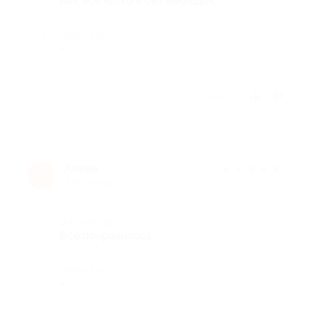
них, всё четко и без накладок.
Недостатки
-
Отзыв полезен?
Алина
★
★
★
★
★
А
7 лет назад
Достоинства
Все понравилось.
Недостатки
-