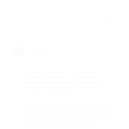
Отзыв полезен?
Natalie K.
★
★
★
★
★
N
8 лет назад
Достоинства
Увлекательный квест, атмосфера
понравилась. Сама организация на
пятёрку. Пойдём ещё.
Недостатки
При загадке с черепами было не очень
понятно, что надо кричать заклинание в
факелы и подсказка в свитке с осями
расположения черепов не точна!