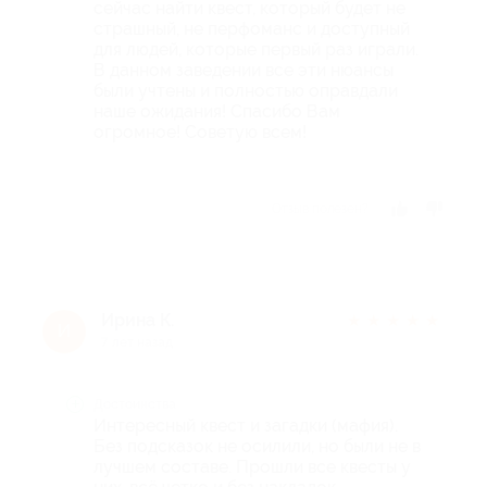
сейчас найти квест, который будет не
страшный, не перфоманс и доступный
для людей, которые первый раз играли.
В данном заведении все эти нюансы
были учтены и полностью оправдали
наше ожидания! Спасибо Вам
огромное! Советую всем!
Отзыв полезен?
Ирина К.
★
★
★
★
★
И
7 лет назад
Достоинства
Интересный квест и загадки (мафия).
Без подсказок не осилили, но были не в
лучшем составе. Прошли все квесты у