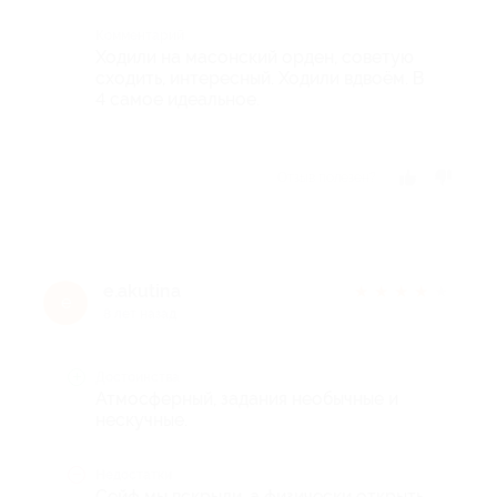
Комментарий
Ходили на масонский орден, советую
сходить, интересный. Ходили вдвоём. В
4 самое идеальное.
Отзыв полезен?
e.akutina
★
★
★
★
★
e
8 лет назад
Достоинства
Атмосферный, задания необычные и
нескучные.
Недостатки
Сейф мы вскрыли, а физически открыть