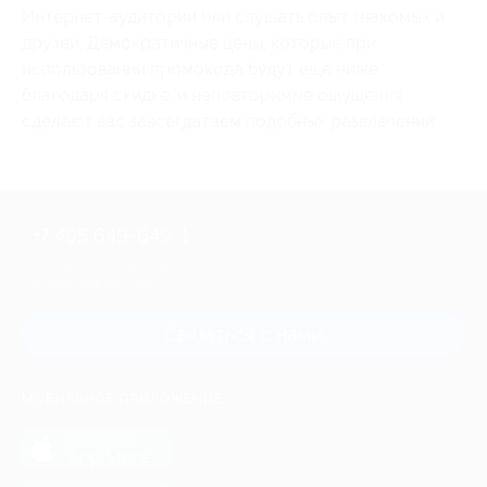
Интернет-аудитории или слушать опыт знакомых и
друзей. Демократичные цены, которые при
использовании промокода будут еще ниже
благодаря скидке, и неповторимые ощущения
сделают вас завсегдатаем подобных развлечений.
+7 495 649-649-1
Для звонка из Москвы
и регионов России
Связаться с нами
МОБИЛЬНОЕ ПРИЛОЖЕНИЕ
загрузить в
App Store