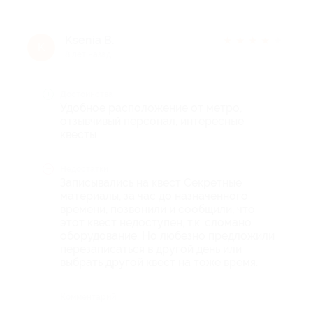
Ksenia B.
★
★
★
★
★
K
8 лет назад
Достоинства
Удобное расположение от метро,
отзывчивый персонал, интересные
квесты
Недостатки
Записывались на квест Секретные
материалы, за час до назначенного
времени, позвонили и сообщили, что
этот квест недоступен, т.к. сломано
оборудование. Но любезно предложили
перезаписаться в другой день или
выбрать другой квест на тоже время.
Комментарий
.