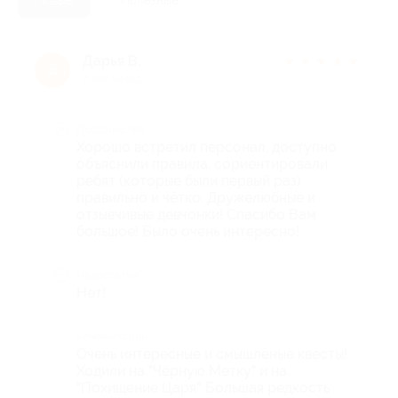
Дарья В.
★
★
★
★
★
Д
7 лет назад
Достоинства
Хорошо встретил персонал, доступно
объяснили правила, сориентировали
ребят (которые были первый раз)
правильно и чётко. Дружелюбные и
отзывчивые девчонки! Спасибо Вам
большое! Было очень интересно!
Недостатки
Нет!
Комментарий
Очень интересные и смышлёные квесты!
Ходили на "Чёрную Метку" и на
"Похищение Царя". Большая редкость