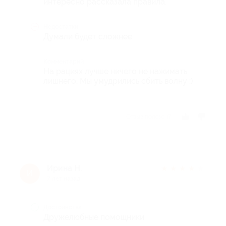
интересно рассказала правила.
Недостатки
Думали будет сложнее
Комментарий
На рациях лучше ничего не нажимать
лишнего. Мы умудрились сбить волну :)
Отзыв полезен?
Ирина Н.
★
★
★
★
★
И
7 лет назад
Достоинства
Дружелюбные помощники