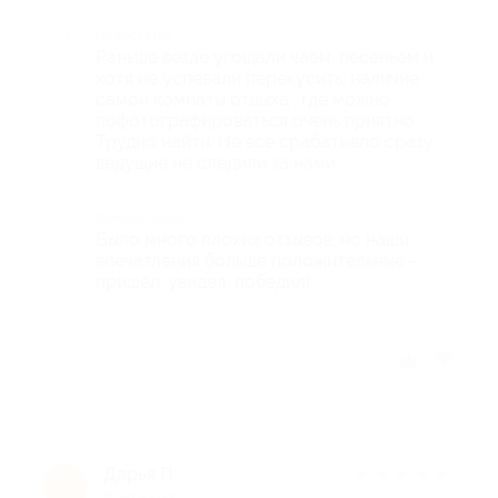
Недостатки
Раньше везде угощали чаем, песеньем и
хотя не успевали перекусить, наличие
самой комнаты отдыха , где можно
пофотографироваться очень приятно.
Трудно найти. Не все срабатывло сразу,
ведущие не следили за нами
Комментарий
Было много плохих отзывов, но наши
впечатления больше положительные -
пришёл, увидел, победил!
Отзыв полезен?
Дарья П.
★
★
★
★
★
Д
8 лет назад