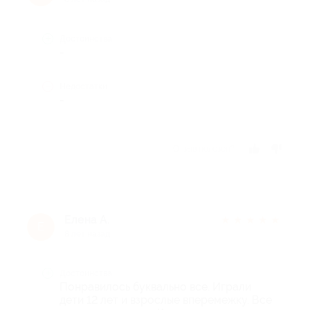
Достоинства
-
Недостатки
-
Отзыв полезен?
Елена А.
★
★
★
★
★
Е
8 лет назад
Достоинства
Понравилось буквально все. Играли
дети 12 лет и взрослые вперемежку. Все