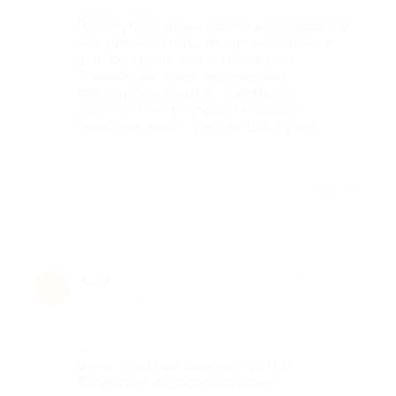
Комментарий
Перепутали время квеста и опоздали на
час, организаторы пошли навстречу и
день рождения не был испорчен.
Спасибо им! Квест интересный,
страшный, инвентарь достойный,
тронный зал прекрасен! Ведущие
помогали, квест прошли. Все супер!
Отзыв полезен?
Lisa
★
★
★
★
★
L
7 лет назад
Достоинства
Очень приятная администратор!
Встретила доброжелательно,