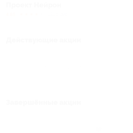
Проект Нейрон
4.85
★
★
★
★
★
321
отзыв
Действующие акции
Акции отсутствуют
Завершённые акции