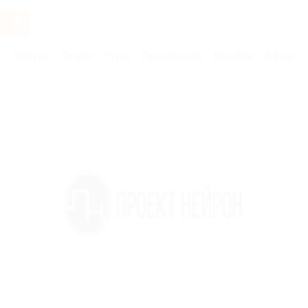
Услуги
Отели
Туры
Промокоды
Кэшбэк
Афиша 
Бренды
Проект Нейрон