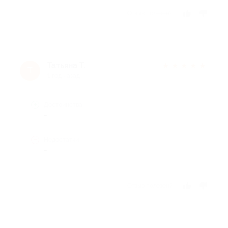
Отзыв полезен?
Татьяна Т.
★
★
★
★
★
Т
1 год назад
Достоинства
-
Недостатки
-
Отзыв полезен?