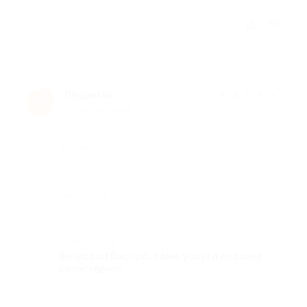
Отзыв полезен?
Людмила
★
★
★
★
★
Л
11 месяцев назад
Достоинства
-
Недостатки
-
Комментарий
Записали быстро, сама услуга оказана
качественно.