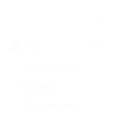
Отзыв полезен?
horeca
★
★
★
★
★
h
1 год назад
Достоинства
Профессиональный подход
Недостатки
Все понравилось
Комментарий
Рад что есть такие клиники