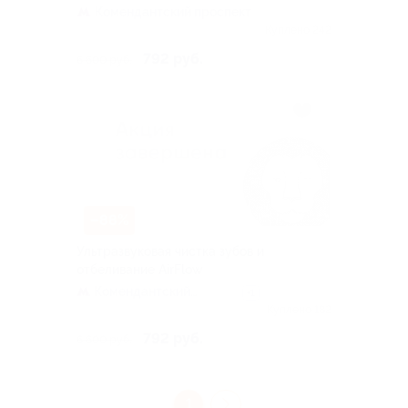
Комендантский проспект
Куплено 242
792 руб.
6 600 руб.
–88%
Ультразвуковая чистка зубов и
отбеливание AirFlow
Комендантский
+1
проспект
Куплено 182
792 руб.
6 600 руб.
1