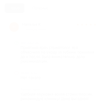
Новые
Полезные
Наталья К.
★
★
★
★
★
Н
11 месяцев назад
Достоинства
Приятный врач стоматолог, всё
объяснила по уходу за зубами, показала
до и после, была внимательна, дала
рекомендации.
Недостатки
Нет такого.
Комментарий
Удобная парковка возле стоматологии,
рекомендую клинику! Цена выгодная!