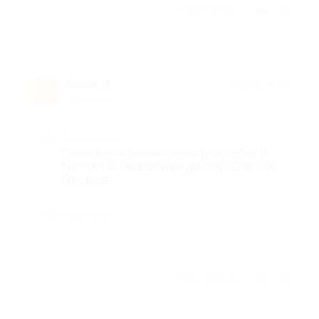
Отзыв полезен?
Юлия М.
★
★
★
★
★
Ю
1 год назад
Достоинства
Очень качественно почистили зубки и
быстро! Внимательная доктор. Спасибо
большое
Недостатки
-
Отзыв полезен?