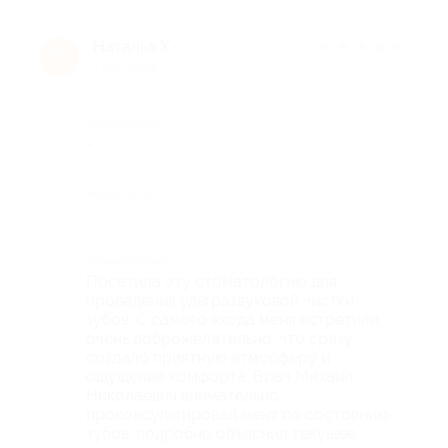
Наталья Х.
★
★
★
★
★
Н
1 год назад
Достоинства
-
Недостатки
-
Комментарий
Посетила эту стоматологию для
проведения ультразвуковой чистки
зубов. С самого входа меня встретили
очень доброжелательно, что сразу
создало приятную атмосферу и
ощущение комфорта. Врач Михаил
Николаевич внимательно
проконсультировал меня по состоянию
зубов, подробно объяснил текущее