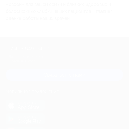
«своей» для вашей семьи и близких. Здоровые и
белоснежные улыбки наших пациентов – главная
оценка работы наших врачей.
+7 495 649-649-1
Для звонка из Москвы
и регионов России
Связаться с нами
МОБИЛЬНОЕ ПРИЛОЖЕНИЕ
загрузить в
App Store
загрузить в
Google Play