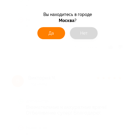
-
Вы находитесь в городе
Недостатки
Москва
?
-
Да
Нет
Отзыв полезен?
Виктория Ч.
★
★
★
★
★
В
1 год назад
Достоинства
Внимательные и аккуратные врачи!
Отбеливание супер! Благодарю!
Недостатки
-