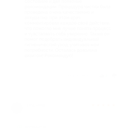
состояние и дал полезные
рекомендации. Процедура чистки была
проведена очень качественно и
аккуратно, при этом врач
комментировал каждое своё действие,
что помогло мне лучше понять процесс
и чувствовать себя уверенно. Также он
помог подобрать индивидуальный
гигиенический уход, учитывая мои
потребности. Осталась довольна
визитом! Рекомендую!
Отзыв полезен?
2
★
★
★
★
★
1 год назад
Достоинства