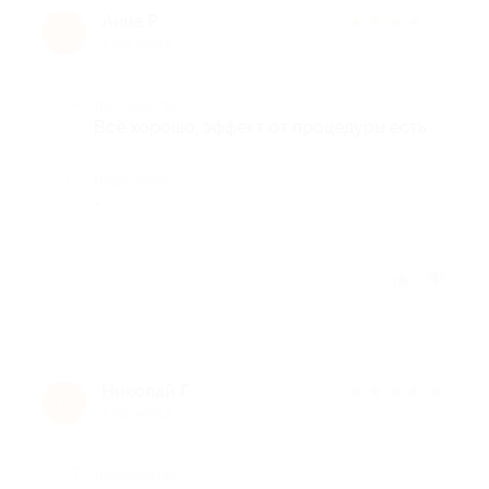
Анна Р.
★
★
★
★
★
А
1 год назад
Достоинства
Всё хорошо, эффект от процедуры есть.
Недостатки
-
Отзыв полезен?
Николай Г.
★
★
★
★
★
Н
1 год назад
Достоинства