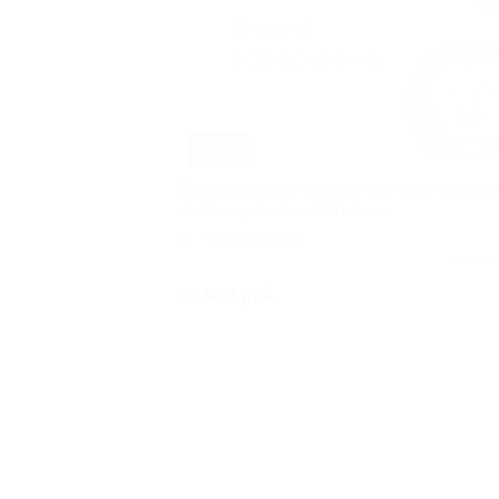
–71%
Биоэпиляция до четырех зон тела на выбо
салоне красоты «Мотылек»
Чёрная речка
Куплен
от 580 руб.