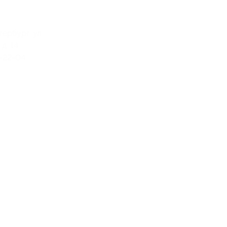
тербург, ул.
д. 14
1-22-04