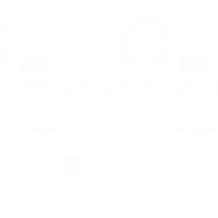
–74%
–71%
р в
Маникюр или педикюр, уход за кожей рук
Стрижка, ме
и ногтями в студии «Мотылек»
другое в са
Чёрная речка
Чёрная р
о 14
Куплено 56
от 286 руб.
от 638 руб
1
2
3
4