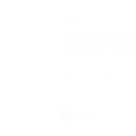
Недостатки
Нет
Комментарий
Брала купон: Скидка 73% на 
мелирование и тонирование 
шелком (1188 руб. вместо 44
Был ли 
Виктория Д.
В
8 лет назад
Достоинства