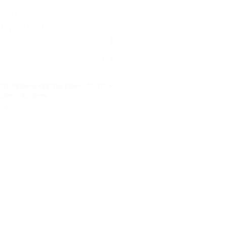
лирование, окрашивание волос и
лоне «Мотылек»
ечка
Куплено 15
.