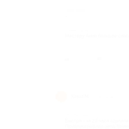
Недостатки
-
Комментарий
Мастеру Анне большое спас
Был ли 
Юлия М.
Ю
6 лет назад
Достоинства
Быстро - за 2,5 часа сделал
Привлекательная цена. Вним