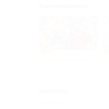
Вам понравится
-50%
-
р и педикюр
Развлечения для детей
Контакты
Поиск адреса