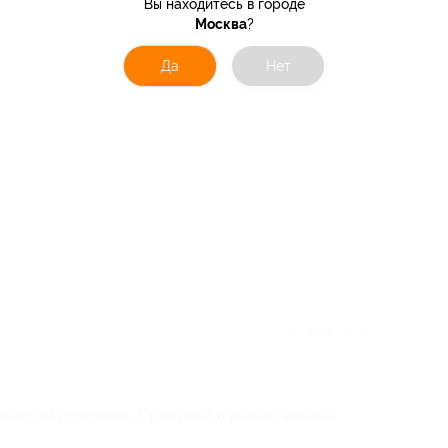
Вы находитесь в городе
Москва
?
Да
Нет
★
★
★
★
★
ультатом довольна. Приятный и внимательный