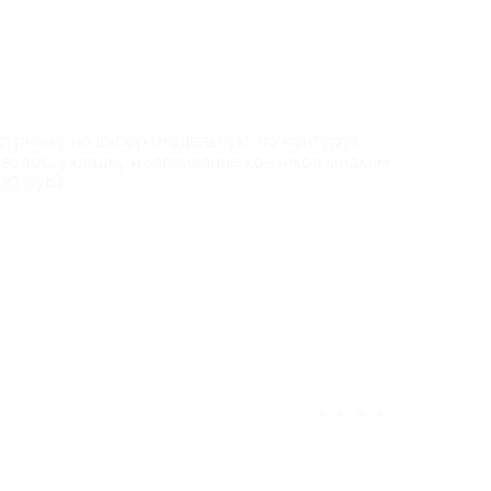
стрижку на выбор (модельную, по контуру),
волос, укладку и запаивание кончиков жидким
00 руб.)
отзыв полезен для вас?
★
★
★
★
★