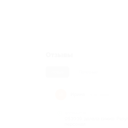
Отзывы
Новые
Полезные
Ирина
И
6 лет назад
Достоинства
05.10.19. делала химию. Рез
персонал.