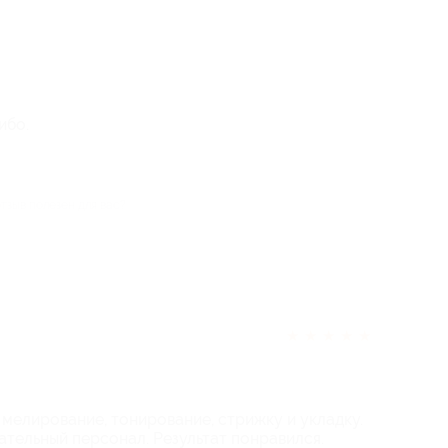
ибо.
отзыв полезен для вас?
★
★
★
★
★
и мелирование, тонирование, стрижку и укладку.
ательный персонал. Результат понравился.