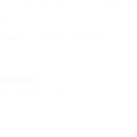
Для Вашего бизнеса
Блог
Франчайзинг
Воп
Промокоды
Кэшбэк
Афиша города
Мотылек
4.92
★
★
★
★
★
68
отзывов