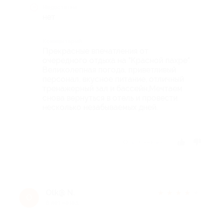
Недостатки
нет
Комментарий
Прекрасные впечатления от
очередного отдыха на "Красной пахре".
Великолепная погода, приветливый
персонал, вкусное питание, отличный
тренажерный зал и бассейн,Мечтаем
снова вернуться в отель и провести
несколько незабываемых дней.
Отзыв полезен?
Olk@ N.
★
★
★
★
★
O
8 лет назад