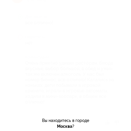
8 лет назад
Достоинства
все отлично!
Недостатки
нет
Комментарий
Очень приятно удивил ресторан, блюда
вкусные, выбор большой, в обед и ужин
так же включен алкоголь. У нас был
номер бизнес, все отлично! Катались на
коньках, дети побывали в игровой
комнате, играли в игровые автоматы,
ходили в мини-зоопарк, в общем все
отлично!
Вы находитесь в городе
Отзыв полезен?
Москва
?