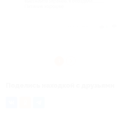
выезжайте заранее, я опоздала..............
Питание хорошее
Отзыв полезен?
3
1
Поделись находкой с друзьями