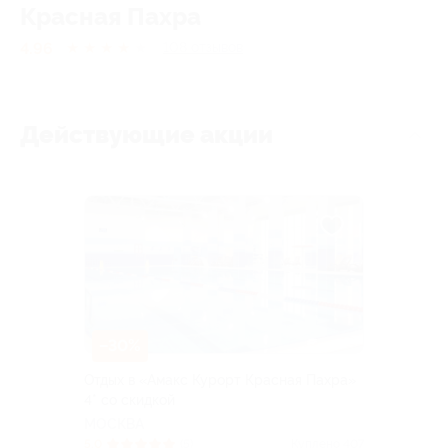
Красная Пахра
4.96
★
★
★
★
★
108
отзывов
Действующие акции
–30%
Отдых в «Амакс Курорт ‎Красная Пахра»
4* со скидкой
МОСКВА
5.0
(5)
Куплено 407