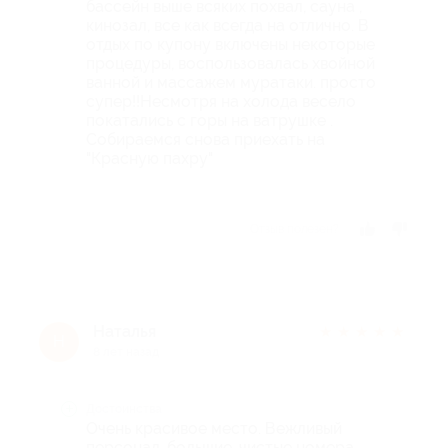
бассейн выше всяких похвал, сауна ,
кинозал, все как всегда на отлично. В
отдых по купону включены некоторые
процедуры, воспользовалась хвойной
ванной и массажем муратаки. просто
супер!!Несмотря на холода весело
покатались с горы на ватрушке .
Собираемся снова приехать на
"Красную пахру"
Отзыв полезен?
Наталья
★
★
★
★
★
Н
8 лет назад
Достоинства
Очень красивое место. Вежливый
персонал, большие, чистые номера,