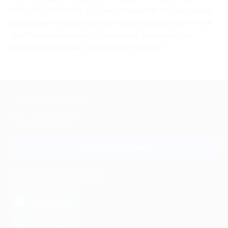
почувствуете себя другим человеком: отдохнувшим,
здоровым и полным сил для новых свершений. И тем
приятнее осознавать, что все это получено на
выгодных условиях, благодаря купонам.
+7 495 649-649-1
Для звонка из Москвы
и регионов России
Связаться с нами
МОБИЛЬНОЕ ПРИЛОЖЕНИЕ
загрузить в
App Store
загрузить в