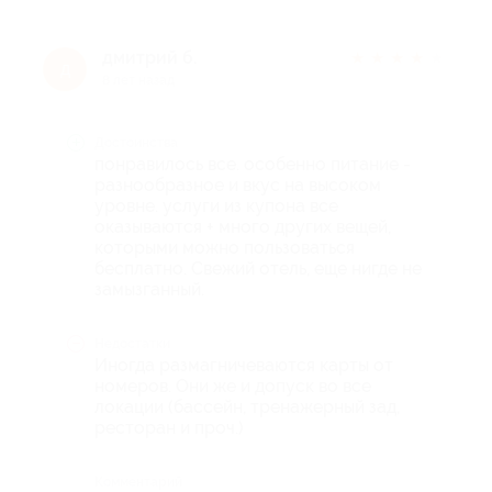
дмитрий б.
★
★
★
★
★
д
8 лет назад
Достоинства
понравилось все. особенно питание -
разнообразное и вкус на высоком
уровне. услуги из купона все
оказываются + много других вещей,
которыми можно пользоваться
бесплатно. Свежий отель, еще нигде не
замызганный.
Недостатки
Иногда размагничеваются карты от
номеров. Они же и допуск во все
локации (бассейн, тренажерный зад,
ресторан и проч.)
Комментарий