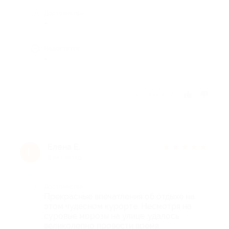
Достоинства
-
Недостатки
-
Отзыв полезен?
Елена Е.
★
★
★
★
★
Е
8 лет назад
Достоинства
Прекрасные впечатления об отдыхе на
этом чудесном курорте. Несмотря на
суровые морозы на улице .удалось
великолепно провести время.