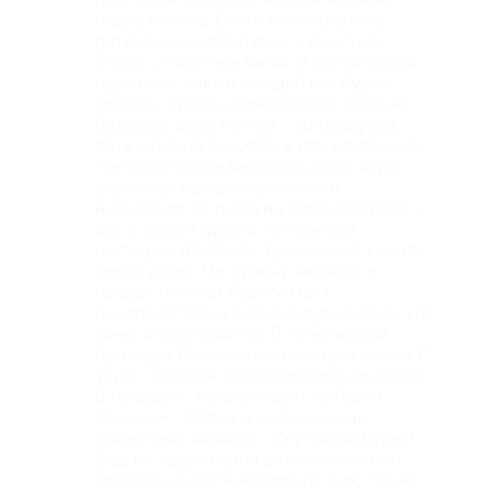
новая мебель. Очень качественное
питание, на любой вкус - и сытные
блюда, и постное меню, и диетическое,
и детское, много овощей как будто
только с грядки. Понравился бассейн -
большой, вода теплая - 28 градусов,
есть детский бассейн, в нем вообще 32.
На территории бассейна фито бар с
вкусными полезными чаями и
напитками. Есть сауна. Большой плюс -
все в одном здании, не нужно в
ресторан (бассейн, тренаж.зал) ходить
через улицу. По купону вам еще и
предоставляют бесплатно 1
оздоровительную процедуру в день, что
тоже очень приятно. В течении дня
проходят бесплатные мастер-классы. С
утра - зарядка, аква аэробика, пилатес.
В прокате - коньки, лыжи, тюбинги.
Вечером - фильм в кинозале или
дискотека, караоке... Скучно не будет!
Еще на территории есть контактный
зоопарк, животные просто чудо. Таких