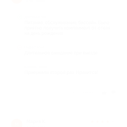
8 лет назад
Достоинства
Питание, обслуживание, бассейн. Было
приятно получить комплимент от отеля
на день рождения
Недостатки
Длительное ожидание при выезде
Комментарий
Приезжали второй раз. Нравится!
Отзыв полезен?
Мария К.
★
★
★
★
★
М