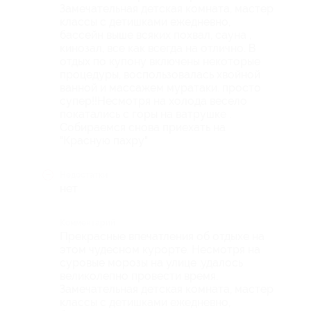
Замечательная детская комната, мастер
классы с детишками ежедневно,
бассейн выше всяких похвал, сауна ,
кинозал, все как всегда на отлично. В
отдых по купону включены некоторые
процедуры, воспользовалась хвойной
ванной и массажем муратаки. просто
супер!!Несмотря на холода весело
покатались с горы на ватрушке .
Собираемся снова приехать на
"Красную пахру"
Недостатки
нет
Комментарий
Прекрасные впечатления об отдыхе на
этом чудесном курорте. Несмотря на
суровые морозы на улице .удалось
великолепно провести время.
Замечательная детская комната, мастер
классы с детишками ежедневно,