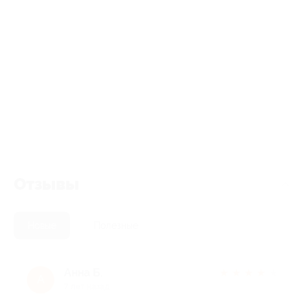
Отзывы
Новые
Полезные
Анна Б.
★
★
★
★
★
А
7 лет назад