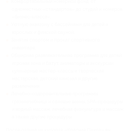
Комфортабельный номерной фонд: от
одноместных «стандартов» до студий и номеров
«бизнес-класса»;
Уютную аквазону с бассейнами для детей и
взрослых и финской сауной;
Занятия спортом и прокат спортивного
инвентаря;
Обширная развлекательная программа для детей:
игровая зона и батут, аниматоры и экскурсии,
кулинарные мастер-классы и творческая
мастерская, детский кинозал и другие
развлечения;
Лечебно-оздоровительные программы:
грязелечебница и солевые ванны, SPA-процедуры
и водный массаж, лечебная физкультура и массаж,
а также другие процедуры.
После отдыха на курорте «Красная Пахра» вы