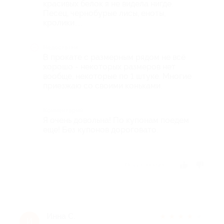
красивых белок я не видела нигде.
Песец, чернобурые лисы, еноты,
кролики.....
Недостатки
В прокате с размерным рядом не всё
хорошо - некоторых размеров нет
вообще, некоторые по 1 штуке. Многие
приезжаю со своими коньками.
Комментарий
Я очень довольна! По купонам поедем
еще! Без купонов дороговато.
Отзыв полезен?
Инна С.
★
★
★
★
★
И