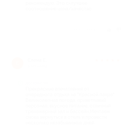
рекомендую. Это с=лучшее
соотношение цена/качество
Отзыв полезен?
Елена Е.
★
★
★
★
★
Е
8 лет назад
Достоинства
Прекрасные впечатления от
очередного отдыха на "Красной пахре".
Великолепная погода, приветливый
персонал, вкусное питание, отличный
тренажерный зал и бассейн,Мечтаем
снова вернуться в отель и провести
несколько незабываемых дней.