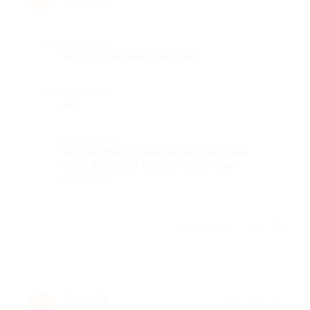
8 лет назад
Достоинства
Чистота, питание, бассейн.
Недостатки
нет
Комментарий
Чистый просторный номер, вкусная
кухня, большой бассейн,вежливый
персонал.
Отзыв полезен?
Ольга Ц.
★
★
★
★
★
О