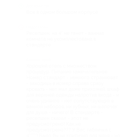
Достоинства
Все в одном большом корпусе
Недостатки
Ресепшен, на 4* не тянет - ванная
комната не укомплектована в
стандарте
Комментарий
Хороший отель с множеством
процедур. Питание замечательное.
Номер стандарт - немного странноват
- заходишь в номер справа сразу
кровать - нет мал даже прихожей, шкаф
для верхней одежды напротив входа - и
очень удивило - нет сопутствующих в
ванной наборов, ни зубных, ни шапочек
для душа - ничего! В стандарте -
ресепшен сказал - этот не
предусмотрено! Как не
предусмотрено??? У Вас табличка с
4*****! Было бы не критично для меня - но