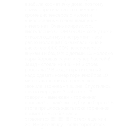
я забыла косметичку дома, поэтому
сразу обратила на это внимание -
кроме диспенсеров с мылом и
универсальным гелем-шампунем -
ничего нет! Очень понравилось
выступление OTOM GROUP, хоть у них и
отказал один муз инструмент - все
равно молодцы! Показывали кино и
дискотека))))))) 90% пенсионеры с
внуками и без, 9 % с детьми, 1% молодые
пары. Хорошая сауна и супер бассейн!
Заезд - стояли мин 15 - из 3 стоек
работала 1! Выезд отвратительный -
надо сдавать номер горничной::: за 10
мин стала звонить на ресепшен -
звонила, звонила - тишина! Спустились,
опять очередь из 3 работает 2! -
говорим - выезжаем - горничная
приняла? я - как? вы трубку не берете! В
итоге пришлось ждать пока горничная
примет номер без нас и
отзвонится!!!!!!!!!!!!!!!!! Потеря еще мин
20! Имейте ввиду - если торопитесь -