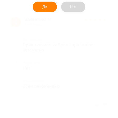
Да
Нет
Валентина М.
★
★
★
★
★
В
8 лет назад
Достоинства
Приятное место. Время пролетело
незаметно.
Недостатки
Нет
Комментарий
Всем рекомендую.
Отзыв полезен?