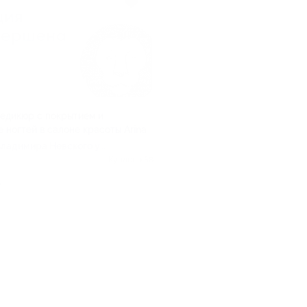
едикюр с покрытием и
 ногтей в салоне красоты Arina
Владимира Невского ул,
Куплено 58
.