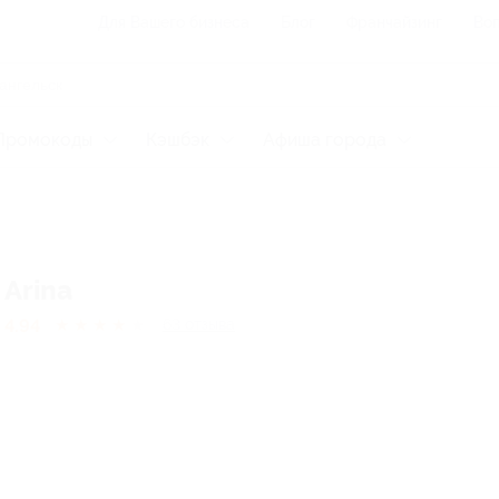
Для Вашего бизнеса
Блог
Франчайзинг
Воп
Промокоды
Кэшбэк
Афиша города
Arina
4.94
★
★
★
★
★
63
отзывa