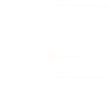
Комментарий
ламинирование ресниц, резул
Был ли 
Виктория Н.
В
10 лет назад
Достоинства
Делала ламинирование ресн
Недостатки
нет
Комментарий