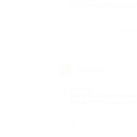
БУДУ ПРИХОДИТЬ СНОВА 
Был ли 
Маргарита Ч.
М
10 лет назад
Достоинства
мастер Катя грамотно распр
чём заключается процедура, 
Недостатки
нет