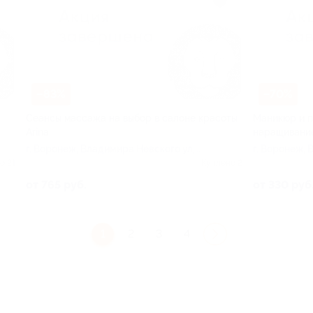
–83%
–70%
Сеансы массажа на выбор в салоне красоты
Маникюр и п
Arina
наращивание
г. Воронеж, Владимира Невского ул,
г. Воронеж, 
д. 38
д. 38
о 21
Куплено 2
от 765 руб.
от 330 руб
1
2
3
4