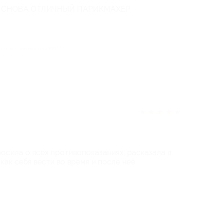
И СНОВА ОТЛИЧНЫЙ ПАРИКМАХЕР
отзыв полезен для вас?
★
★
★
★
★
осила о всех противопоказаниях, расказала в
как себя вести во время и после неё