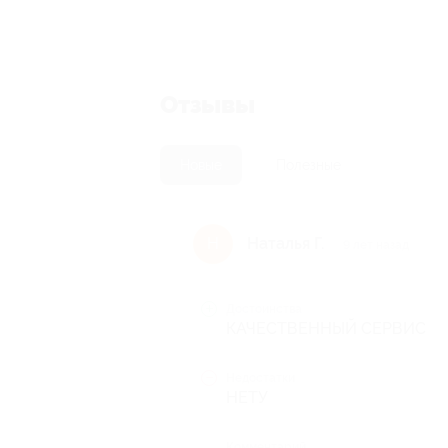
Отзывы
Новые
Полезные
Наталья Г.
Н
9 лет назад
Достоинства
КАЧЕСТВЕННЫЙ СЕРВИС
Недостатки
НЕТУ
Комментарий