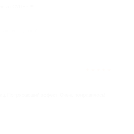
ьтат СУПЕР!!!!!
отзыв полезен для вас?
★
★
★
★
★
иц. Потрясающий эффект! Очень понравилось!