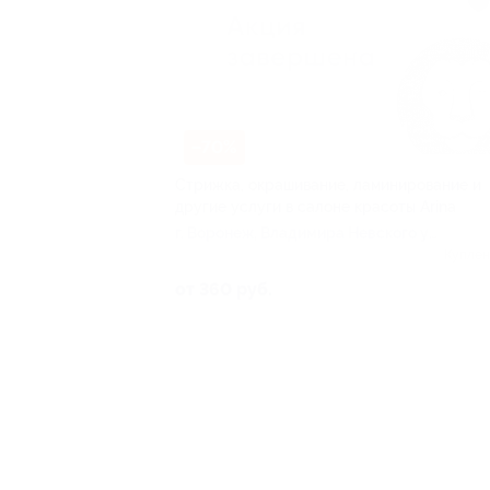
–70%
Стрижка, окрашивание, ламинирование и
другие услуги в салоне красоты Arina
г. Воронеж, Владимира Невского ул,
д. 38
Куплен
от 360 руб.