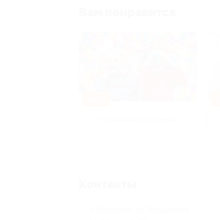
Вам понравится
-50%
-
р и педикюр
Развлечения для детей
Контакты
г. Воронеж, ул. Владимира